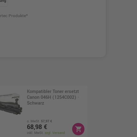
ung
rtec Produkte*
Kompatibler Toner ersetzt
Canon 046H (1254C002) ·
Schwarz
o. MwSt.
57,97 €
68,98 €
shopping_cart
inkl. MwSt.
zzgl. Versand