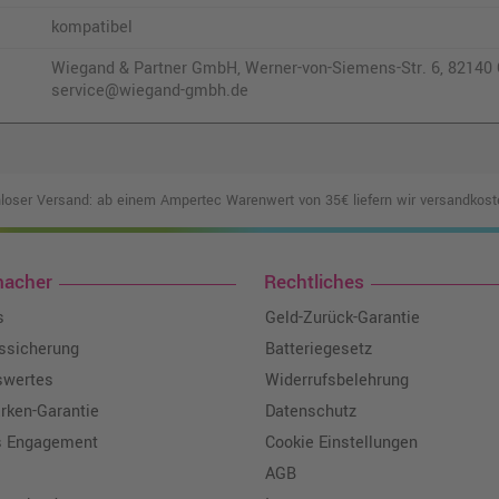
kompatibel
Wiegand & Partner GmbH, Werner-von-Siemens-Str. 6, 82140 O
service@wiegand-gmbh.de
loser Versand: ab einem Ampertec Warenwert von 35€ liefern wir versandkoste
macher
Rechtliches
s
Geld-Zurück-Garantie
tssicherung
Batteriegesetz
swertes
Widerrufsbelehrung
ken-Garantie
Datenschutz
s Engagement
Cookie Einstellungen
AGB