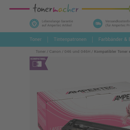
Lebenslange Garantie
Versandkostenfr
auf Ampertec Artikel
(für Ampertec P
In 3 einfachen Schritten ihr Druckermodell
Toner
Tintenpatronen
Farbbänder & E
1.
und alle dazu passenden Artikel finden ➤
Toner
Canon
046 und 046H
Kompatibler Toner 