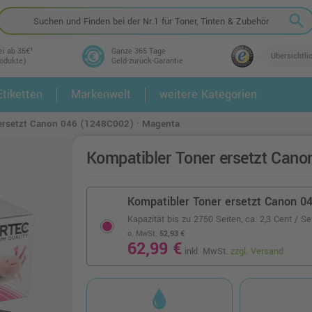
search
ei ab 35€¹
Ganze 365 Tage
Übersichtli
rodukte)
Geld-zurück-Garantie
tiketten
Markenwelt
weitere Kategorien
2.
3.
ersetzt Canon 046 (1248C002) · Magenta
Kompatibler Toner ersetzt Can
Kompatibler Toner ersetzt Canon 0
Kapazität bis zu 2750 Seiten,
ca. 2,3 Cent / Se
o. MwSt.
52,93 €
62,99 €
inkl. MwSt.
zzgl. Versand