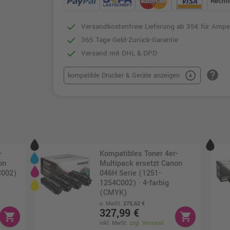
Rechn
Versandkostenfreie Lieferung ab 35€ für Ampe
365 Tage Geld-Zurück-Garantie
Versand mit DHL & DPD
help
arrow_circle_down
kompatible Drucker & Geräte anzeigen
-
Kompatibles Toner 4er-
on
Multipack ersetzt Canon
C002)
046H Serie (1251-
1254C002) · 4-farbig
(CMYK)
o. MwSt.
275,62 €
327,99 €
shopping_cart
shopping_cart
inkl. MwSt.
zzgl. Versand