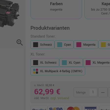
Farben
Kapa
magenta
bis zu 2750 
Cent /
Produktvarianten
Standard Toner:
zoom_in
Schwarz
Cyan
Magenta
G
XL Toner:
XL Schwarz
XL Cyan
XL Magenta
XL Multipack 4-farbig (CMYK)
o. MwSt.
52,93 €
62,99 €
remove
Menge
inkl. MwSt.
zzgl. Versand