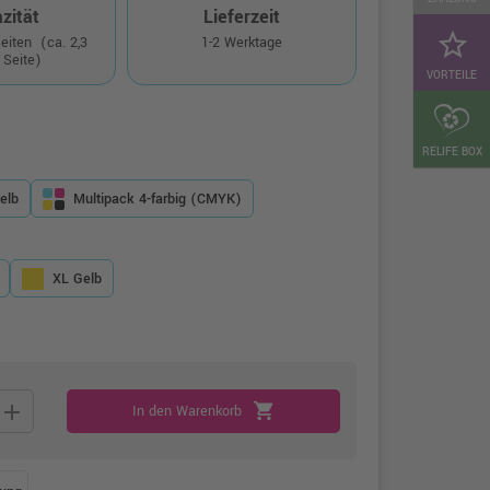
zität
Lieferzeit
star_border
Seiten
(ca. 2,3
1-2 Werktage
 Seite)
VORTEILE
RELIFE BOX
elb
Multipack 4-farbig (CMYK)
XL Gelb
add
shopping_cart
In den Warenkorb