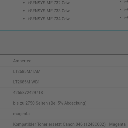
i
i-SENSYS MF 732 Cdw
i
i-SENSYS MF 733 Cdw
i
i-SENSYS MF 734 Cdw
Ampertec
LT2685M/1AM
LT2685M-WB1
4255872429718
bis zu 2750 Seiten (Bei 5% Abdeckung)
magenta
Kompatibler Toner ersetzt Canon 046 (1248C002) · Magenta