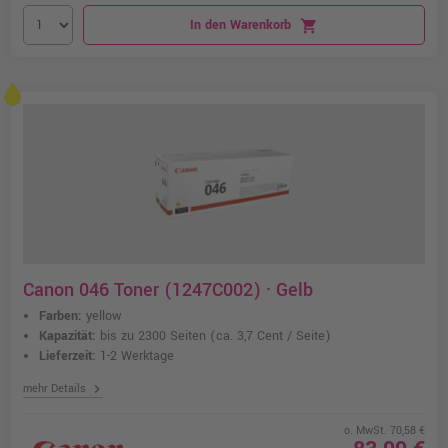
In den Warenkorb
shopping_cart
Canon 046 Toner (1247C002) · Gelb
Farben:
yellow
Kapazität:
bis zu 2300 Seiten
(ca. 3,7 Cent / Seite)
Lieferzeit:
1-2 Werktage
chevron_right
mehr Details
o. MwSt. 70,58 €