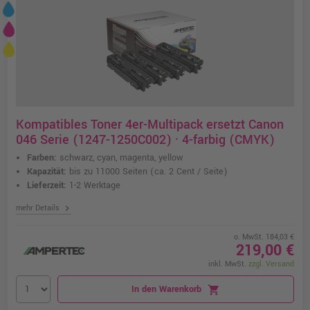
Kompatibles Toner 4er-Multipack ersetzt Canon
046 Serie (1247-1250C002) · 4-farbig (CMYK)
Farben:
schwarz, cyan, magenta, yellow
Kapazität:
bis zu 11000 Seiten
(ca. 2 Cent / Seite)
Lieferzeit:
1-2 Werktage
chevron_right
mehr Details
o. MwSt. 184,03 €
219,00 €
inkl. MwSt.
zzgl. Versand
In den Warenkorb
shopping_cart