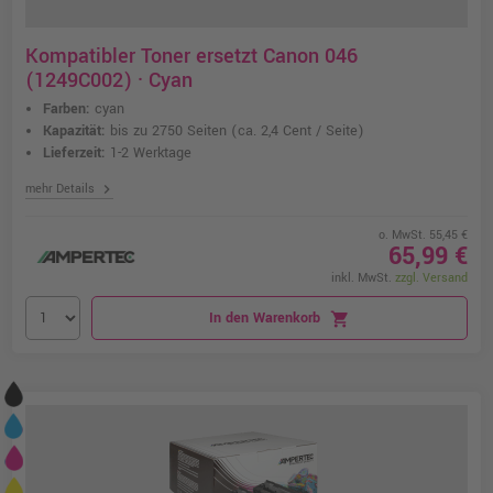
Kompatibler Toner ersetzt Canon 046
(1249C002) · Cyan
Farben:
cyan
Kapazität:
bis zu 2750 Seiten
(ca. 2,4 Cent / Seite)
Lieferzeit:
1-2 Werktage
chevron_right
mehr Details
o. MwSt. 55,45 €
65,99 €
inkl. MwSt.
zzgl. Versand
In den Warenkorb
shopping_cart