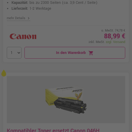
Kapazität:
bis zu 2300 Seiten
(ca. 3,9 Cent / Seite)
Lieferzeit:
1-2 Werktage
chevron_right
mehr Details
o. MwSt. 74,78 €
88,99 €
inkl. MwSt.
zzgl. Versand
In den Warenkorb
shopping_cart
Kompatibler Toner ersetzt Canon 046H