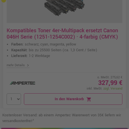
Kompatibles Toner 4er-Multipack ersetzt Canon
046H Serie (1251-1254C002) · 4-farbig (CMYK)
Farben:
schwarz, cyan, magenta, yellow
Kapazität:
bis zu 25500 Seiten
(ca. 1,3 Cent / Seite)
Lieferzeit:
1-2 Werktage
chevron_right
mehr Details
o. MwSt. 275,62 €
327,99 €
inkl. MwSt.
zzgl. Versand
In den Warenkorb
shopping_cart
Kostenloser Versand: ab einem Ampertec Warenwert von 35€ liefern wir
versandkostenfrei!¹