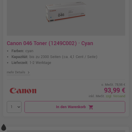
Canon 046 Toner (1249C002) · Cyan
Farben:
cyan
Kapazität:
bis zu 2300 Seiten
(ca. 4,1 Cent / Seite)
Lieferzeit:
1-2 Werktage
chevron_right
mehr Details
o. MwSt. 78,98 €
93,99 €
inkl. MwSt.
zzgl. Versand
In den Warenkorb
shopping_cart