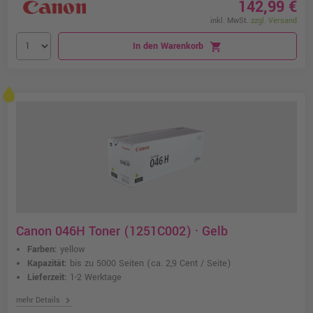
142,99 €
inkl. MwSt.
zzgl. Versand
In den Warenkorb
shopping_cart
Canon 046H Toner (1251C002) · Gelb
Farben:
yellow
Kapazität:
bis zu 5000 Seiten
(ca. 2,9 Cent / Seite)
Lieferzeit:
1-2 Werktage
chevron_right
mehr Details