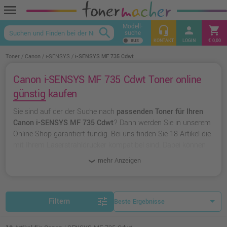
menu
Modell-
headset_mic
person
shopping_cart
search
suche
keyboard_arrow_up
KONTAKT
LOGIN
€ 0,00
Toner
Canon
i-SENSYS
i-SENSYS MF 735 Cdwt
Canon i-SENSYS MF 735 Cdwt Toner online
günstig kaufen
Sie sind auf der der Suche nach
passenden Toner für Ihren
Canon i-SENSYS MF 735 Cdwt
? Dann werden Sie in unserem
Online-Shop garantiert fündig. Bei uns finden Sie 18 Artikel die
mit Ihrem Laserstrahldrucker kompatibel sind. Dabei können
Sie aus
originalen Toner von Canon
wählen oder zu
unserer
mehr Anzeigen
Hausmarke Ampertec
greifen.
tune
Filtern