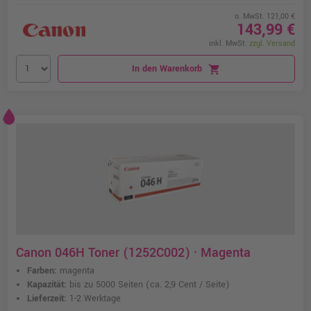
o. MwSt. 121,00 €
143,99 €
inkl. MwSt.
zzgl. Versand
In den Warenkorb
shopping_cart
Canon 046H Toner (1252C002) · Magenta
Farben:
magenta
Kapazität:
bis zu 5000 Seiten
(ca. 2,9 Cent / Seite)
Lieferzeit:
1-2 Werktage