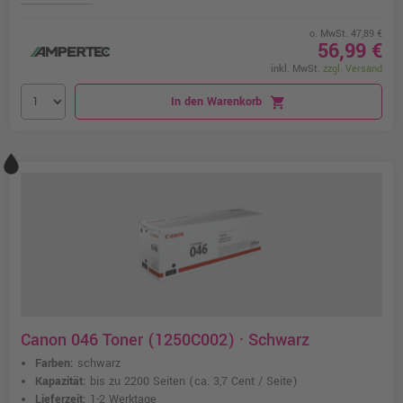
o. MwSt. 47,89 €
56,99 €
inkl. MwSt.
zzgl. Versand
In den Warenkorb
shopping_cart
Canon 046 Toner (1250C002) · Schwarz
Farben:
schwarz
Kapazität:
bis zu 2200 Seiten
(ca. 3,7 Cent / Seite)
Lieferzeit:
1-2 Werktage