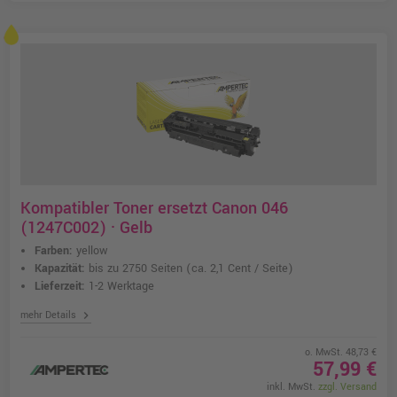
Kompatibler Toner ersetzt Canon 046
(1247C002) · Gelb
Farben:
yellow
Kapazität:
bis zu 2750 Seiten
(ca. 2,1 Cent / Seite)
Lieferzeit:
1-2 Werktage
chevron_right
mehr Details
o. MwSt. 48,73 €
57,99 €
inkl. MwSt.
zzgl. Versand