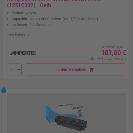
(1251C002) · Gelb
Farben:
yellow
Kapazität:
bis zu 6000 Seiten
(ca. 1,7 Cent / Seite)
Lieferzeit:
1-2 Werktage
chevron_right
mehr Details
o. MwSt. 84,87 €
101,00 €
inkl. MwSt.
zzgl. Versand
In den Warenkorb
shopping_cart