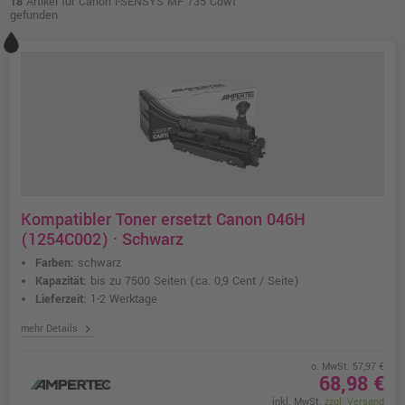
18
Artikel für Canon i-SENSYS MF 735 Cdwt
gefunden
Kompatibler Toner ersetzt Canon 046H
(1254C002) · Schwarz
Farben:
schwarz
Kapazität:
bis zu 7500 Seiten
(ca. 0,9 Cent / Seite)
Lieferzeit:
1-2 Werktage
chevron_right
mehr Details
o. MwSt. 57,97 €
68,98 €
inkl. MwSt.
zzgl. Versand