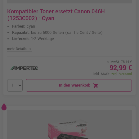
Kompatibler Toner ersetzt Canon 046H
(1253C002) · Cyan
Farben:
cyan
Kapazität:
bis zu 6000 Seiten
(ca. 1,5 Cent / Seite)
Lieferzeit:
1-2 Werktage
chevron_right
mehr Details
o. MwSt. 78,14 €
92,99 €
inkl. MwSt.
zzgl. Versand
In den Warenkorb
shopping_cart