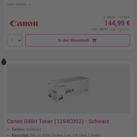
chevron_right
mehr Details
o. MwSt. 121,84 €
144,99 €
inkl. MwSt.
zzgl. Versand
In den Warenkorb
shopping_cart
Canon 046H Toner (1254C002) · Schwarz
Farben:
schwarz
Kapazität:
bis zu 6300 Seiten
(ca. 1,6 Cent / Seite)