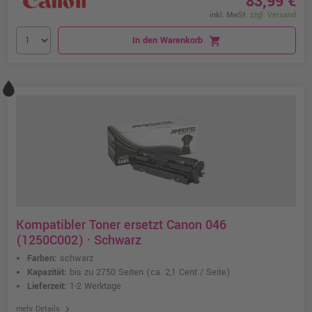
83,99 €
inkl. MwSt.
zzgl. Versand
In den Warenkorb
shopping_cart
Kompatibler Toner ersetzt Canon 046
(1250C002) · Schwarz
Farben:
schwarz
Kapazität:
bis zu 2750 Seiten
(ca. 2,1 Cent / Seite)
Lieferzeit:
1-2 Werktage
chevron_right
mehr Details