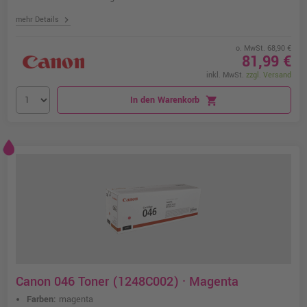
chevron_right
mehr Details
o. MwSt. 68,90 €
81,99 €
inkl. MwSt.
zzgl. Versand
In den Warenkorb
shopping_cart
Canon 046 Toner (1248C002) · Magenta
Farben:
magenta