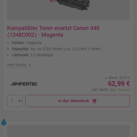
Kompatibler Toner ersetzt Canon 046
(1248C002) · Magenta
Farben:
magenta
Kapazität:
bis zu 2750 Seiten
(ca. 2,3 Cent / Seite)
Lieferzeit:
1-2 Werktage
chevron_right
mehr Details
o. MwSt. 52,93 €
62,99 €
inkl. MwSt.
zzgl. Versand
In den Warenkorb
shopping_cart