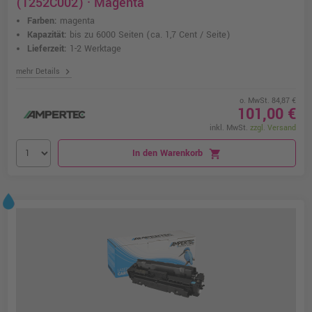
(1252C002) · Magenta
Farben:
magenta
Kapazität:
bis zu 6000 Seiten
(ca. 1,7 Cent / Seite)
Lieferzeit:
1-2 Werktage
chevron_right
mehr Details
o. MwSt. 84,87 €
101,00 €
inkl. MwSt.
zzgl. Versand
In den Warenkorb
shopping_cart