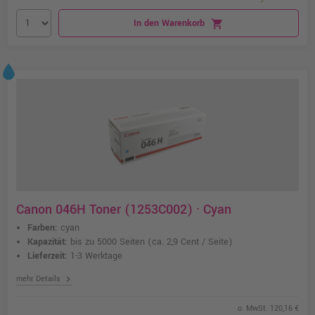
In den Warenkorb
shopping_cart
Canon 046H Toner (1253C002) · Cyan
Farben:
cyan
Kapazität:
bis zu 5000 Seiten
(ca. 2,9 Cent / Seite)
Lieferzeit:
1-3 Werktage
chevron_right
mehr Details
o. MwSt. 120,16 €