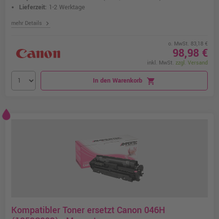
Lieferzeit:
1-2 Werktage
chevron_right
mehr Details
o. MwSt. 83,18 €
98,98 €
inkl. MwSt.
zzgl. Versand
In den Warenkorb
shopping_cart
Kompatibler Toner ersetzt Canon 046H