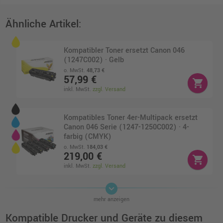
Ähnliche Artikel:
Kompatibler Toner ersetzt Canon 046
(1247C002) · Gelb
o. MwSt.
48,73 €
57,99 €
shopping_cart
inkl. MwSt.
zzgl. Versand
Kompatibles Toner 4er-Multipack ersetzt
Canon 046 Serie (1247-1250C002) · 4-
farbig (CMYK)
o. MwSt.
184,03 €
219,00 €
shopping_cart
inkl. MwSt.
zzgl. Versand
keyboard_arrow_down
Kompatibles Toner 4er-Multipack ersetzt
mehr anzeigen
Canon 046H Serie (1251-1254C002) · 4-
farbig (CMYK)
Kompatible Drucker und Geräte zu diesem