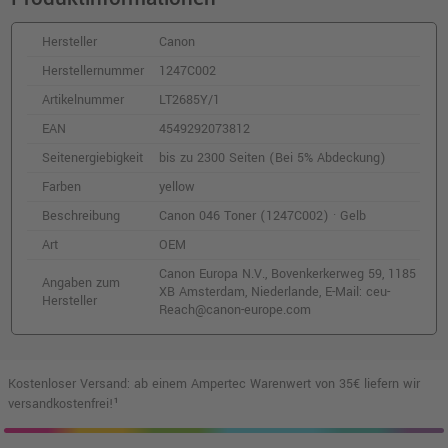
Canon 046H Toner (1251C002) · Gelb
o. MwSt.
121,00 €
Hersteller
Canon
143,99 €
shopping_cart
Herstellernummer
1247C002
inkl. MwSt.
zzgl. Versand
Artikelnummer
LT2685Y/1
EAN
4549292073812
Kompatibler Toner ersetzt Canon 046H
(1251C002) · Gelb
Seitenergiebigkeit
bis zu 2300 Seiten (Bei 5% Abdeckung)
o. MwSt.
84,87 €
101,00 €
Farben
yellow
shopping_cart
inkl. MwSt.
zzgl. Versand
Beschreibung
Canon 046 Toner (1247C002) · Gelb
Art
OEM
Kompatibler Toner ersetzt Canon 046
Canon Europa N.V., Bovenkerkerweg 59, 1185
Angaben zum
(1249C002) · Cyan
XB Amsterdam, Niederlande, E-Mail: ceu-
Hersteller
o. MwSt.
55,45 €
Reach@canon-europe.com
65,99 €
shopping_cart
inkl. MwSt.
zzgl. Versand
Kostenloser Versand: ab einem Ampertec Warenwert von 35€ liefern wir
Canon 046 Toner (1249C002) · Cyan
versandkostenfrei!¹
o. MwSt.
78,98 €
93,99 €
shopping_cart