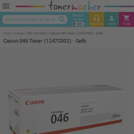
menu
Modell-
headset_mic
person
shopping_cart
search
suche
keyboard_arrow_up
KONTAKT
LOGIN
€ 0,00
Toner
Canon
046 und 046H
Canon 046 Toner (1247C002) · Gelb
Canon 046 Toner (1247C002) · Gelb