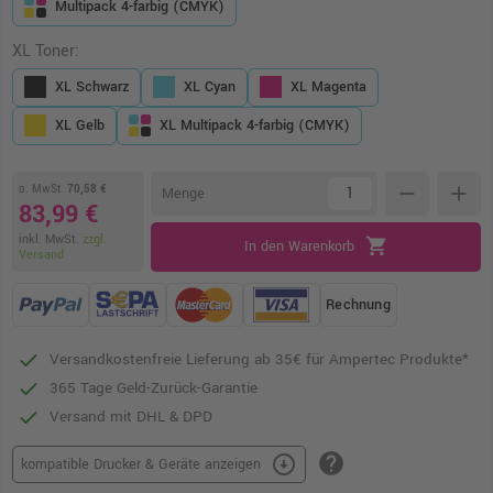
Multipack 4-farbig (CMYK)
XL Toner:
XL Schwarz
XL Cyan
XL Magenta
XL Gelb
XL Multipack 4-farbig (CMYK)
o. MwSt.
70,58 €
remove
add
Menge
83,99 €
inkl. MwSt.
zzgl.
shopping_cart
In den Warenkorb
Versand
Rechnung
Versandkostenfreie Lieferung ab 35€ für Ampertec Produkte*
365 Tage Geld-Zurück-Garantie
Versand mit DHL & DPD
help
arrow_circle_down
kompatible Drucker & Geräte anzeigen