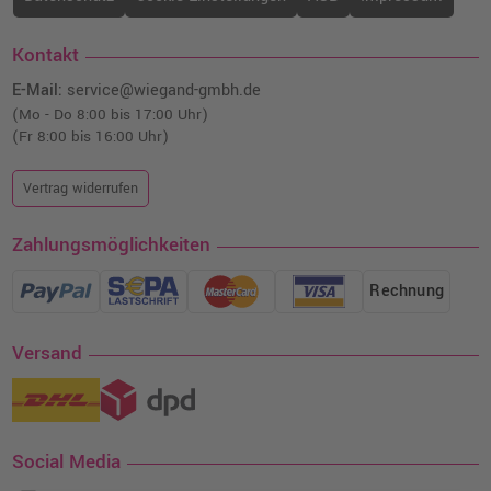
(1253C002) · Cyan
o. MwSt.
78,14 €
92,99 €
Kontakt
shopping_cart
inkl. MwSt.
zzgl. Versand
E-Mail:
service@wiegand-gmbh.de
(Mo - Do 8:00 bis 17:00 Uhr)
Kompatibler Toner ersetzt Canon 046
(Fr 8:00 bis 16:00 Uhr)
(1248C002) · Magenta
o. MwSt.
52,93 €
Vertrag widerrufen
62,99 €
shopping_cart
inkl. MwSt.
zzgl. Versand
Zahlungsmöglichkeiten
Rechnung
Versand
Social Media