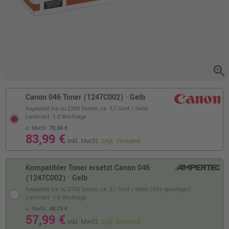
zoom_in
Canon 046 Toner (1247C002) · Gelb
Kapazität bis zu 2300 Seiten,
ca. 3,7 Cent / Seite
Lieferzeit: 1-2 Werktage
o. MwSt.
70,58 €
83,99 €
inkl. MwSt.
zzgl. Versand
Kompatibler Toner ersetzt Canon 046
(1247C002) · Gelb
Kapazität bis zu 2750 Seiten,
ca. 2,1 Cent / Seite (43% günstiger)
Lieferzeit: 1-2 Werktage
o. MwSt.
48,73 €
57,99 €
inkl. MwSt.
zzgl. Versand