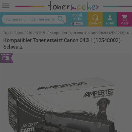
menu
Modell-
headset_mic
person
shopping_cart
search
suche
keyboard_arrow_up
KONTAKT
LOGIN
€ 0,00
Toner
Canon
046 und 046H
Kompatibler Toner ersetzt Canon 046H (1254C002) · Sc
Kompatibler Toner ersetzt Canon 046H (1254C002) ·
Schwarz