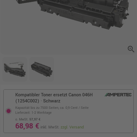
zoom_in
Kompatibler Toner ersetzt Canon 046H
(1254C002) · Schwarz
Kapazität bis zu 7500 Seiten,
ca. 0,9 Cent / Seite
Lieferzeit: 1-2 Werktage
o. MwSt.
57,97 €
68,98 €
inkl. MwSt.
zzgl. Versand