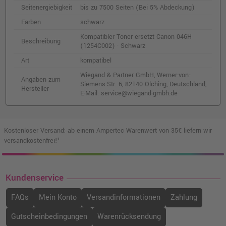
Kompatibler Toner ersetzt Canon 046
Seitenergiebigkeit
bis zu 7500 Seiten (Bei 5% Abdeckung)
(1248C002) · Magenta
Farben
schwarz
o. MwSt.
52,93 €
62,99 €
shopping_cart
Kompatibler Toner ersetzt Canon 046H
Beschreibung
inkl. MwSt.
zzgl. Versand
(1254C002) · Schwarz
Art
kompatibel
Kompatibler Toner ersetzt Canon 046H
Wiegand & Partner GmbH, Werner-von-
Angaben zum
(1252C002) · Magenta
Siemens-Str. 6, 82140 Olching, Deutschland,
Hersteller
o. MwSt.
84,87 €
E-Mail: service@wiegand-gmbh.de
101,00 €
shopping_cart
inkl. MwSt.
zzgl. Versand
Kostenloser Versand: ab einem Ampertec Warenwert von 35€ liefern wir
versandkostenfrei!¹
Kundenservice
FAQs
Mein Konto
Versandinformationen
Zahlung
Gutscheinbedingungen
Warenrücksendung