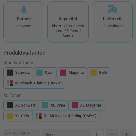
Farben
Kapazität
Lieferzeit
schwarz
bis zu 7500 Seiten
1-2 Werktage
(ca. 0,9 Cent /
Seite)
Produktvarianten
Standard Toner:
Schwarz
Cyan
Magenta
Gelb
Multipack 4-farbig (CMYK)
XL Toner:
XL Schwarz
XL Cyan
XL Magenta
XL Gelb
XL Multipack 4-farbig (CMYK)
o. MwSt.
57,97 €
remove
add
Menge