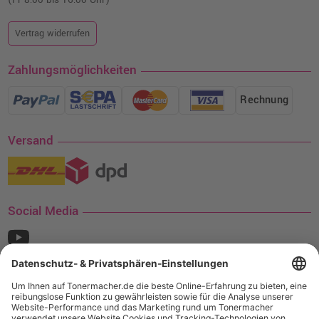
Vertrag widerrufen
Zahlungsmöglichkeiten
Rechnung
Versand
Social Media
¹ Nur gültig für den Versand innerhalb Deutschlands. Befindet sich ein Warenwert
von mindestens 35€ (inkl. Mwst.) an Ampertec Artikeln in Ihrem Warenkorb, ist der
Versand für Sie kostenfrei.