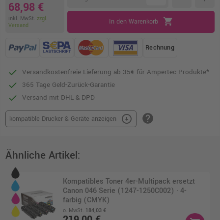
68,98 €
inkl. MwSt.
zzgl.
shopping_cart
In den Warenkorb
Versand
Rechnung
Versandkostenfreie Lieferung ab 35€ für Ampertec Produkte*
365 Tage Geld-Zurück-Garantie
Versand mit DHL & DPD
help
arrow_circle_down
kompatible Drucker & Geräte anzeigen
Ähnliche Artikel:
Kompatibles Toner 4er-Multipack ersetzt
Canon 046 Serie (1247-1250C002) · 4-
farbig (CMYK)
o. MwSt.
184,03 €
219,00 €