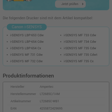
arrow_right
Jetzt prüfen
Kompatibler Toner ersetzt Canon 046
(1247C002) · Gelb
Die folgenden Drucker sind mit dem Artikel kompatibel:
o. MwSt.
48,73 €
57,99 €
Canon i-SENSYS
shopping_cart
inkl. MwSt.
zzgl. Versand
i-SENSYS LBP-653 Cdw
i-SENSYS MF 733 Cdw
i-SENSYS LBP-654 Cdw
i-SENSYS MF 734 Cdw
Kompatibler Toner ersetzt Canon 046
i-SENSYS LBP-654 Cx
i-SENSYS MF 735 Cdw
(1250C002) · Schwarz
i-SENSYS MF 731 Cdw
i-SENSYS MF 735 Cdwt
o. MwSt.
47,89 €
56,99 €
i-SENSYS MF 732 Cdw
i-SENSYS MF 735 Cx
shopping_cart
inkl. MwSt.
zzgl. Versand
Produktinformationen
Kompatibler Toner ersetzt Canon 046H
(1253C002) · Cyan
Hersteller
Ampertec
o. MwSt.
78,14 €
92,99 €
Herstellernummer
LT2685C/1AM
shopping_cart
inkl. MwSt.
zzgl. Versand
Artikelnummer
LT2685C-WB1
EAN
4255872429695