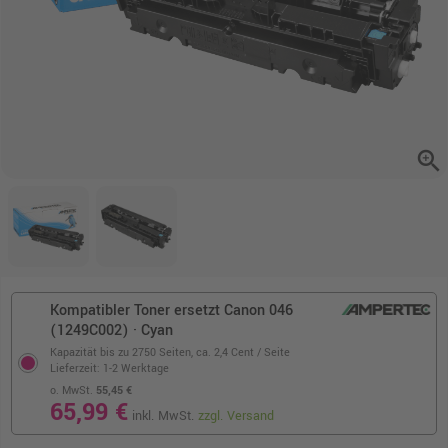
zoom_in
Kompatibler Toner ersetzt Canon 046
(1249C002) · Cyan
Kapazität bis zu 2750 Seiten,
ca. 2,4 Cent / Seite
Lieferzeit: 1-2 Werktage
o. MwSt.
55,45 €
65,99 €
inkl. MwSt.
zzgl. Versand