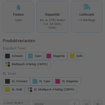
Farben
Kapazität
Lieferzeit
cyan
bis zu 2750 Seiten
1-2 Werktage
(ca. 2,4 Cent /
Seite)
Produktvarianten
Standard Toner:
Schwarz
Cyan
Magenta
Gelb
Multipack 4-farbig (CMYK)
XL Toner:
XL Schwarz
XL Cyan
XL Magenta
XL Gelb
XL Multipack 4-farbig (CMYK)
o. MwSt.
55,45 €
remove
add
Menge