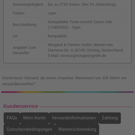
Kompatibler Toner ersetzt Canon 046
Seitenergiebigkeit
bis zu 2750 Seiten (Bei 5% Abdeckung)
(1248C002) · Magenta
Farben
cyan
o. MwSt.
52,93 €
62,99 €
shopping_cart
Kompatibler Toner ersetzt Canon 046
Beschreibung
inkl. MwSt.
zzgl. Versand
(1249C002) · Cyan
Art
kompatibel
Kompatibler Toner ersetzt Canon 046H
Wiegand & Partner GmbH, Werner-von-
Angaben zum
(1252C002) · Magenta
Siemens-Str. 6, 82140 Olching, Deutschland,
Hersteller
o. MwSt.
84,87 €
E-Mail: service@wiegand-gmbh.de
101,00 €
shopping_cart
inkl. MwSt.
zzgl. Versand
Kostenloser Versand: ab einem Ampertec Warenwert von 35€ liefern wir
versandkostenfrei!¹
Kundenservice
FAQs
Mein Konto
Versandinformationen
Zahlung
Gutscheinbedingungen
Warenrücksendung