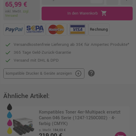
65,99 €
inkl. MwSt.
zzgl.
shopping_cart
In den Warenkorb
Versand
Rechnung
Versandkostenfreie Lieferung ab 35€ für Ampertec Produkte*
365 Tage Geld-Zurück-Garantie
Versand mit DHL & DPD
help
arrow_circle_down
kompatible Drucker & Geräte anzeigen
Ähnliche Artikel:
Kompatibles Toner 4er-Multipack ersetzt
Canon 046 Serie (1247-1250C002) · 4-
farbig (CMYK)
o. MwSt.
184,03 €
219,00 €