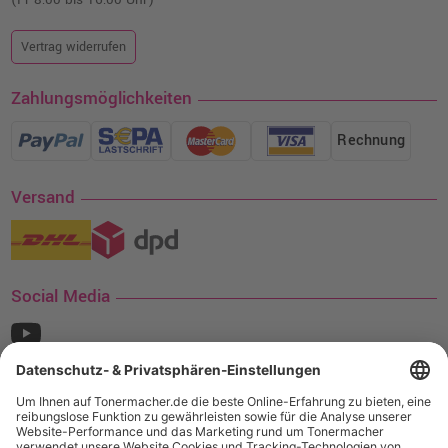
Vertrag widerrufen
Zahlungsmöglichkeiten
Rechnung
Versand
Social Media
¹ Nur gültig für den Versand innerhalb Deutschlands. Befindet sich ein Warenwert
von mindestens 35€ (inkl. Mwst.) an Ampertec Artikeln in Ihrem Warenkorb, ist der
Versand für Sie kostenfrei.