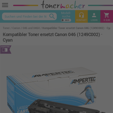
menu
Modell-
headset_mic
person
shopping_cart
search
suche
keyboard_arrow_up
KONTAKT
LOGIN
€ 0,00
Toner
Canon
046 und 046H
Kompatibler Toner ersetzt Canon 046 (1249C002) · Cyan
Kompatibler Toner ersetzt Canon 046 (1249C002) ·
Cyan