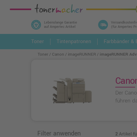
Lebenslange Garantie
Versandkostenfr
auf Ampertec Artikel
(für Ampertec P
In 3 einfachen Schritten ihr Druckermodell
Toner
Tintenpatronen
Farbbänder & E
1.
und alle dazu passenden Artikel finden ➤
Toner
Canon
imageRUNNER
imageRUNNER Adva
Canon
Der Cano
führen d
Filter anwenden
2
Artikel 