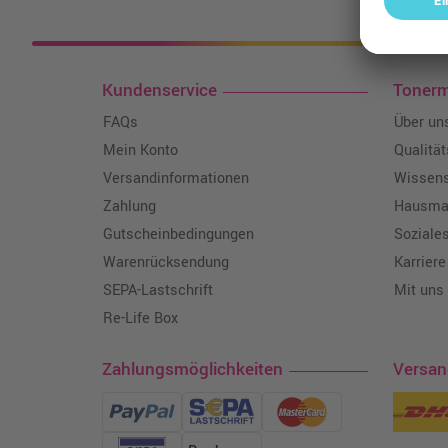
Kosten
Kundenservice
Toner
FAQs
Über un
Mein Konto
Qualitä
Versandinformationen
Wissen
Zahlung
Hausmar
Gutscheinbedingungen
Soziale
Warenrücksendung
Karriere
SEPA-Lastschrift
Mit uns
Re-Life Box
Zahlungsmöglichkeiten
Versa