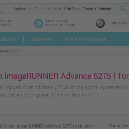
search
ei ab 35€¹
Ganze 365 Tage
Übersichtli
rodukte)
Geld-zurück-Garantie
tiketten
Markenwelt
weitere Kategorien
2.
3.
nce 6275 i
 imageRUNNER Advance 6275 i Toner
n Imagerunner Advance 6275/i ist ein autark operierender
azu passende originale Toner im Bestand.
Darstellun
für Canon imageRUNNER Advance 6275 i gefunden