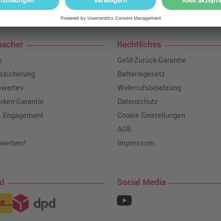
loser Versand: ab einem Ampertec Warenwert von 35€ liefern wir versandkoste
macher
Rechtliches
s
Geld-Zurück-Garantie
tssicherung
Batteriegesetz
swertes
Widerrufsbelehrung
ken-Garantie
Datenschutz
s Engagement
Cookie Einstellungen
AGB
 werben!
Impressum
nd
Social Media