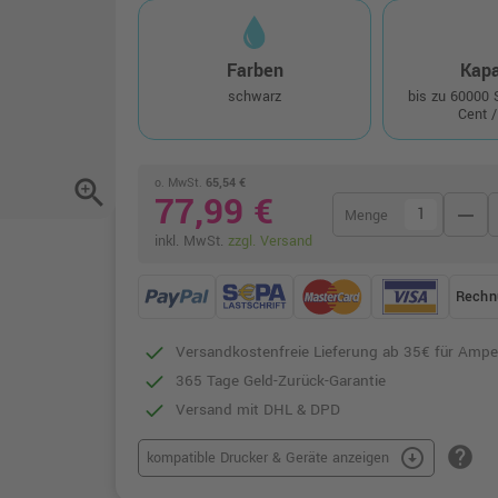
Farben
Kapa
schwarz
bis zu 60000
Cent /
zoom_in
o. MwSt.
65,54 €
77,99 €
remove
Menge
inkl. MwSt.
zzgl. Versand
Rechn
Versandkostenfreie Lieferung ab 35€ für Ampe
365 Tage Geld-Zurück-Garantie
Versand mit DHL & DPD
help
arrow_circle_down
kompatible Drucker & Geräte anzeigen