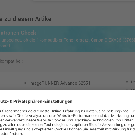
 zu diesem Artikel
Patronen Check
 unbedingt, ob die "Kompatibler Toner ersetzt Canon C-EXV36 (3766
passt.
 kompatibel:
i
imageRUNNER Advance 6255 i
i
imageRUNNER Advance 6265 i
i
imageRUNNER Advance 6275
i
imageRUNNER Advance 6275 i
i
imageRUNNER Advance 6555 i
i
imageRUNNER Advance 6565 i