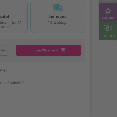
star_border
zität
Lieferzeit
VORTEILE
 Seiten
(ca. 0,1
1-2 Werktage
 Seite)
RELIFE BOX
add
shopping_cart
In den Warenkorb
ung
rtec Produkte*