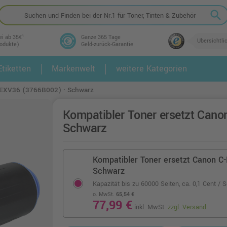
search
ei ab 35€¹
Ganze 365 Tage
Übersichtli
rodukte)
Geld-zurück-Garantie
tiketten
Markenwelt
weitere Kategorien
2.
3.
C-EXV36 (3766B002) · Schwarz
Kompatibler Toner ersetzt Can
Schwarz
Kompatibler Toner ersetzt Canon C
Schwarz
Kapazität bis zu 60000 Seiten,
ca. 0,1 Cent / S
o. MwSt.
65,54 €
77,99 €
inkl. MwSt.
zzgl. Versand