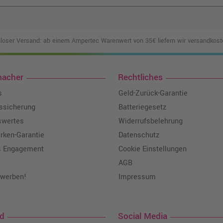
loser Versand: ab einem Ampertec Warenwert von 35€ liefern wir versandkoste
macher
Rechtliches
s
Geld-Zurück-Garantie
tssicherung
Batteriegesetz
swertes
Widerrufsbelehrung
ken-Garantie
Datenschutz
s Engagement
Cookie Einstellungen
AGB
 werben!
Impressum
nd
Social Media