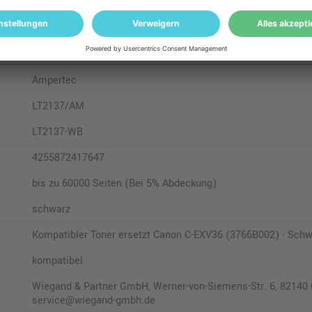
Ampertec
LT2137/AM
LT2137-WB
4255872417647
bis zu 60000 Seiten (Bei 5% Abdeckung)
schwarz
Kompatibler Toner ersetzt Canon C-EXV36 (3766B002) · Schw
kompatibel
Wiegand & Partner GmbH, Werner-von-Siemens-Str. 6, 82140 O
service@wiegand-gmbh.de