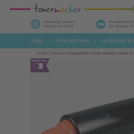
Lebenslange Garantie
Versandkostenfr
auf Ampertec Artikel
(für Ampertec P
In 3 einfachen Schritten ihr Druckermodell
Toner
Tintenpatronen
Farbbänder & E
1.
und alle dazu passenden Artikel finden ➤
Toner
Canon
Kompatibler Toner ersetzt Canon 