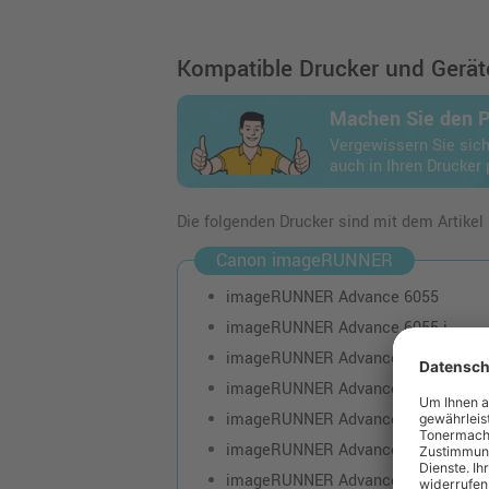
Kompatible Drucker und Geräte
Machen Sie den 
Vergewissern Sie sich
auch in Ihren Drucker 
Die folgenden Drucker sind mit dem Artikel
Canon imageRUNNER
imageRUNNER Advance 6055
imageRUNNER Advance 6055 i
imageRUNNER Advance 6065
imageRUNNER Advance 6065 i
imageRUNNER Advance 6075
imageRUNNER Advance 6075 i
imageRUNNER Advance 6255