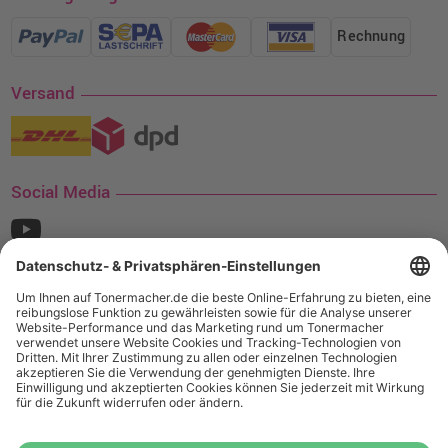
Rechnung
Versand
Social Media
¹ Nur gültig für den Versand innerhalb Deutschlands. Befindet sich ein Warenwert
von mindestens 35€ (inkl. Mwst.) an Ampertec Artikeln in Ihrem Warenkorb, ist der
Versand für Sie kostenfrei.