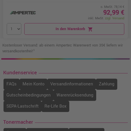
o. MwSt. 78,14 €
92,99 €
inkl. MwSt.
zzgl. Versand
In den Warenkorb
shopping_cart
Kostenloser Versand: ab einem Ampertec Warenwert von 35€ liefern wir
versandkostenfrei!¹
Kundenservice
FAQs
Mein Konto
Versandinformationen
Zahlung
Gutscheinbedingungen
Warenrücksendung
SEPA-Lastschrift
Re-Life Box
Tonermacher