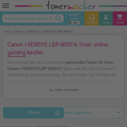
menu
Modell-
headset_mic
person
shopping_cart
search
suche
keyboard_arrow_up
KONTAKT
LOGIN
€ 0,00
Toner
Canon
i-SENSYS
i-SENSYS LBP-6000 b
Canon i-SENSYS LBP-6000 b Toner online
günstig kaufen
Sie sind auf der der Suche nach
passenden Toner für Ihren
Canon i-SENSYS LBP-6000 b
? Dann werden Sie in unserem
Online-Shop garantiert fündig. Bei uns finden Sie 3 Artikel die
mit Ihrem Laserstrahldrucker kompatibel sind. Dabei können
Sie aus
originalen Toner von Canon
wählen oder zu
unserer
mehr Anzeigen
Hausmarke Ampertec
greifen.
tune
Filtern