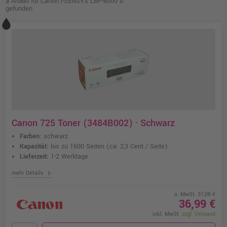
3
Artikel für Canon i-SENSYS LBP-6000 b
gefunden
Canon 725 Toner (3484B002) · Schwarz
Farben:
schwarz
Kapazität:
bis zu 1600 Seiten
(ca. 2,3 Cent / Seite)
Lieferzeit:
1-2 Werktage
chevron_right
mehr Details
o. MwSt. 31,08 €
36,99 €
inkl. MwSt.
zzgl. Versand