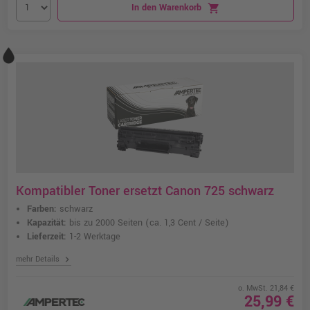
In den Warenkorb
shopping_cart
Kompatibler Toner ersetzt Canon 725 schwarz
Farben:
schwarz
Kapazität:
bis zu 2000 Seiten
(ca. 1,3 Cent / Seite)
Lieferzeit:
1-2 Werktage
chevron_right
mehr Details
o. MwSt. 21,84 €
25,99 €