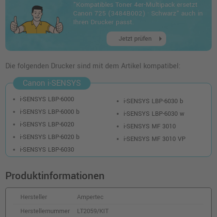
"Kompatibles Toner 4er-Multipack ersetzt
Canon 725 (3484B002) · Schwarz" auch in
Ihren Drucker passt.
arrow_right
Jetzt prüfen
Die folgenden Drucker sind mit dem Artikel kompatibel:
Canon i-SENSYS
i-SENSYS LBP-6000
i-SENSYS LBP-6030 b
i-SENSYS LBP-6000 b
i-SENSYS LBP-6030 w
i-SENSYS LBP-6020
i-SENSYS MF 3010
i-SENSYS LBP-6020 b
i-SENSYS MF 3010 VP
i-SENSYS LBP-6030
Produktinformationen
Hersteller
Ampertec
Herstellernummer
LT2059/KIT