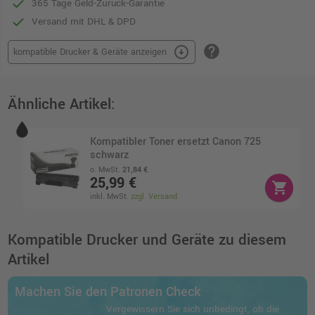
365 Tage Geld-Zurück-Garantie
Versand mit DHL & DPD
help
arrow_circle_down
kompatible Drucker & Geräte anzeigen
Ähnliche Artikel:
Kompatibler Toner ersetzt Canon 725
schwarz
o. MwSt.
21,84 €
25,99 €
shopping_cart
inkl. MwSt.
zzgl. Versand
Kompatible Drucker und Geräte zu diesem
Artikel
Machen Sie den Patronen Check
Vergewissern Sie sich unbedingt, ob die