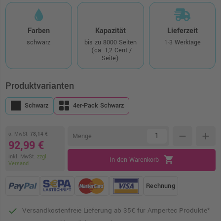
Farben
Kapazität
Lieferzeit
schwarz
bis zu 8000 Seiten
1-3 Werktage
(ca. 1,2 Cent /
Seite)
Produktvarianten
Schwarz
4er-Pack Schwarz
o. MwSt.
78,14 €
remove
add
Menge
92,99 €
inkl. MwSt.
zzgl.
shopping_cart
In den Warenkorb
Versand
Rechnung
Versandkostenfreie Lieferung ab 35€ für Ampertec Produkte*