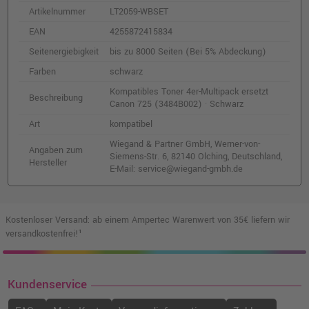
Artikelnummer
LT2059-WBSET
EAN
4255872415834
Seitenergiebigkeit
bis zu 8000 Seiten (Bei 5% Abdeckung)
Farben
schwarz
Kompatibles Toner 4er-Multipack ersetzt
Beschreibung
Canon 725 (3484B002) · Schwarz
Art
kompatibel
Wiegand & Partner GmbH, Werner-von-
Angaben zum
Siemens-Str. 6, 82140 Olching, Deutschland,
Hersteller
E-Mail: service@wiegand-gmbh.de
Kostenloser Versand: ab einem Ampertec Warenwert von 35€ liefern wir
versandkostenfrei!¹
Kundenservice