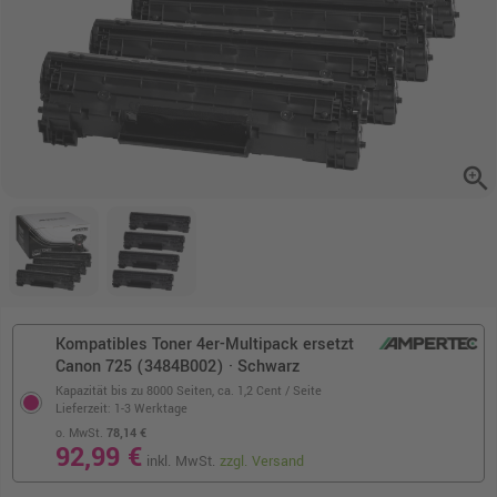
zoom_in
Kompatibles Toner 4er-Multipack ersetzt
Canon 725 (3484B002) · Schwarz
Kapazität bis zu 8000 Seiten,
ca. 1,2 Cent / Seite
Lieferzeit: 1-3 Werktage
o. MwSt.
78,14 €
92,99 €
inkl. MwSt.
zzgl. Versand