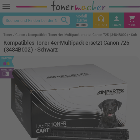
menu
Modell-
headset_mic
person
shopping_cart
search
suche
keyboard_arrow_up
KONTAKT
LOGIN
€ 0,00
Toner
Canon
Kompatibles Toner 4er-Multipack ersetzt Canon 725 (3484B002) · Schw
Kompatibles Toner 4er-Multipack ersetzt Canon 725
(3484B002) · Schwarz