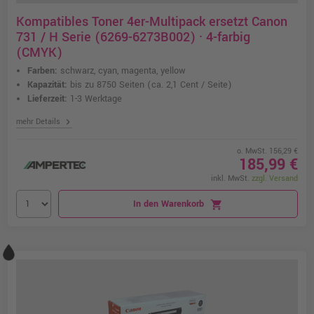
Kompatibles Toner 4er-Multipack ersetzt Canon
731 / H Serie (6269-6273B002) · 4-farbig
(CMYK)
Farben:
schwarz, cyan, magenta, yellow
Kapazität:
bis zu 8750 Seiten
(ca. 2,1 Cent / Seite)
Lieferzeit:
1-3 Werktage
chevron_right
mehr Details
o. MwSt. 156,29 €
185,99 €
inkl. MwSt.
zzgl. Versand
In den Warenkorb
shopping_cart