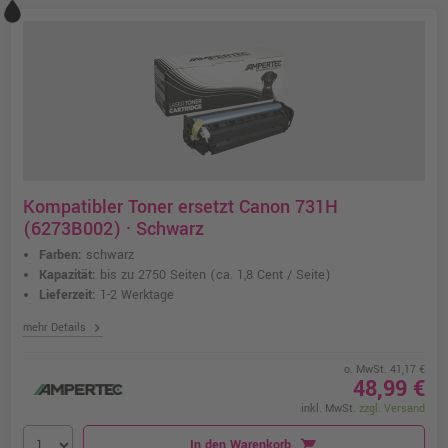
Kompatibler Toner ersetzt Canon 731H
(6273B002) · Schwarz
Farben:
schwarz
Kapazität:
bis zu 2750 Seiten
(ca. 1,8 Cent / Seite)
Lieferzeit:
1-2 Werktage
chevron_right
mehr Details
o. MwSt. 41,17 €
48,99 €
inkl. MwSt.
zzgl. Versand
In den Warenkorb
shopping_cart