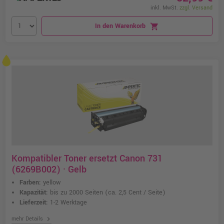
inkl. MwSt.
zzgl. Versand
In den Warenkorb
shopping_cart
Kompatibler Toner ersetzt Canon 731
(6269B002) · Gelb
Farben:
yellow
Kapazität:
bis zu 2000 Seiten
(ca. 2,5 Cent / Seite)
Lieferzeit:
1-2 Werktage
chevron_right
mehr Details