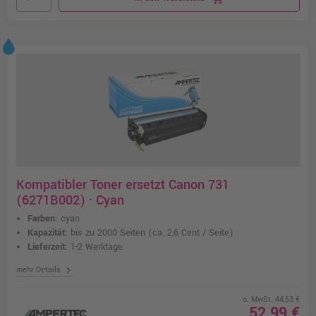
Kompatibler Toner ersetzt Canon 731
(6271B002) · Cyan
Farben:
cyan
Kapazität:
bis zu 2000 Seiten
(ca. 2,6 Cent / Seite)
Lieferzeit:
1-2 Werktage
chevron_right
mehr Details
o. MwSt. 44,53 €
52,99 €