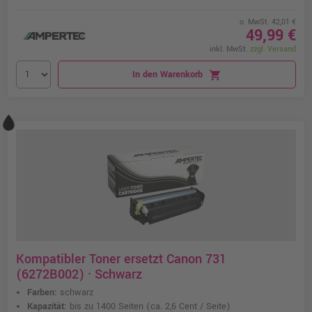
o. MwSt. 42,01 €
49,99 €
inkl. MwSt.
zzgl. Versand
In den Warenkorb
shopping_cart
Kompatibler Toner ersetzt Canon 731
(6272B002) · Schwarz
Farben:
schwarz
Kapazität:
bis zu 1400 Seiten
(ca. 2,6 Cent / Seite)