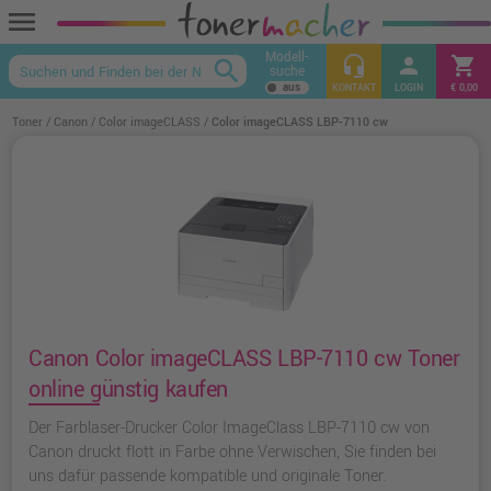
menu
Modell-
headset_mic
person
shopping_cart
search
suche
keyboard_arrow_up
KONTAKT
LOGIN
€ 0,00
Toner
Canon
Color imageCLASS
Color imageCLASS LBP-7110 cw
Canon Color imageCLASS LBP-7110 cw Toner
online günstig kaufen
Der Farblaser-Drucker Color ImageClass LBP-7110 cw von
Canon druckt flott in Farbe ohne Verwischen, Sie finden bei
uns dafür passende kompatible und originale Toner.