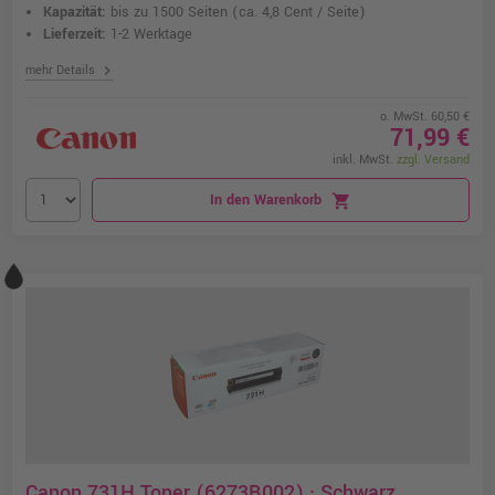
Kapazität:
bis zu 1500 Seiten
(ca. 4,8 Cent / Seite)
Lieferzeit:
1-2 Werktage
chevron_right
mehr Details
o. MwSt. 60,50 €
71,99 €
inkl. MwSt.
zzgl. Versand
In den Warenkorb
shopping_cart
Canon 731H Toner (6273B002) · Schwarz