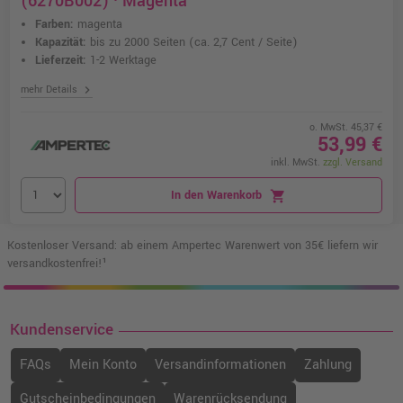
(6270B002) · Magenta
Farben:
magenta
Kapazität:
bis zu 2000 Seiten
(ca. 2,7 Cent / Seite)
Lieferzeit:
1-2 Werktage
chevron_right
mehr Details
o. MwSt. 45,37 €
53,99 €
inkl. MwSt.
zzgl. Versand
In den Warenkorb
shopping_cart
Kostenloser Versand: ab einem Ampertec Warenwert von 35€ liefern wir
versandkostenfrei!¹
Kundenservice
FAQs
Mein Konto
Versandinformationen
Zahlung
Gutscheinbedingungen
Warenrücksendung