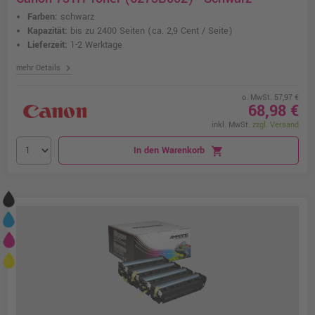
Farben:
schwarz
Kapazität:
bis zu 2400 Seiten
(ca. 2,9 Cent / Seite)
Lieferzeit:
1-2 Werktage
chevron_right
mehr Details
o. MwSt. 57,97 €
68,98 €
inkl. MwSt.
zzgl. Versand
In den Warenkorb
shopping_cart