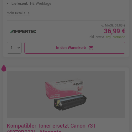
Lieferzeit:
1-2 Werktage
chevron_right
mehr Details
o. MwSt. 31,08 €
36,99 €
inkl. MwSt.
zzgl. Versand
In den Warenkorb
shopping_cart
Kompatibler Toner ersetzt Canon 731