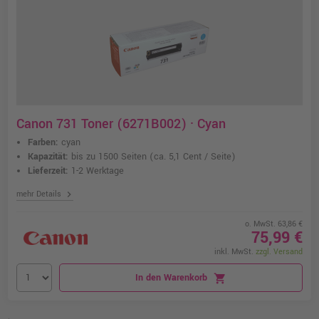
Canon 731 Toner (6271B002) · Cyan
Farben:
cyan
Kapazität:
bis zu 1500 Seiten
(ca. 5,1 Cent / Seite)
Lieferzeit:
1-2 Werktage
chevron_right
mehr Details
o. MwSt. 63,86 €
75,99 €
inkl. MwSt.
zzgl. Versand
In den Warenkorb
shopping_cart