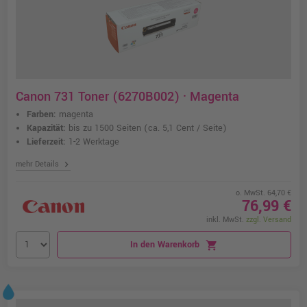
Canon 731 Toner (6270B002) · Magenta
Farben:
magenta
Kapazität:
bis zu 1500 Seiten
(ca. 5,1 Cent / Seite)
Lieferzeit:
1-2 Werktage
chevron_right
mehr Details
o. MwSt. 64,70 €
76,99 €
inkl. MwSt.
zzgl. Versand
In den Warenkorb
shopping_cart