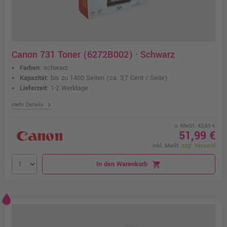
Canon 731 Toner (6272B002) · Schwarz
Farben:
schwarz
Kapazität:
bis zu 1400 Seiten
(ca. 3,7 Cent / Seite)
Lieferzeit:
1-2 Werktage
chevron_right
mehr Details
o. MwSt. 43,69 €
51,99 €
inkl. MwSt.
zzgl. Versand
In den Warenkorb
shopping_cart