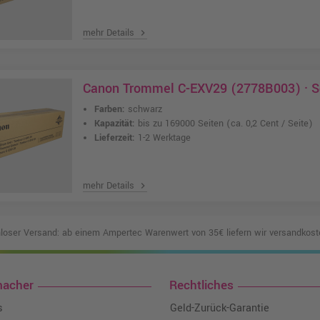
mehr Details
chevron_right
Canon Trommel C-EXV29 (2778B003) · 
Farben:
schwarz
Kapazität:
bis zu 169000 Seiten
(ca. 0,2 Cent / Seite)
Lieferzeit:
1-2 Werktage
mehr Details
chevron_right
loser Versand: ab einem Ampertec Warenwert von 35€ liefern wir versandkoste
macher
Rechtliches
s
Geld-Zurück-Garantie