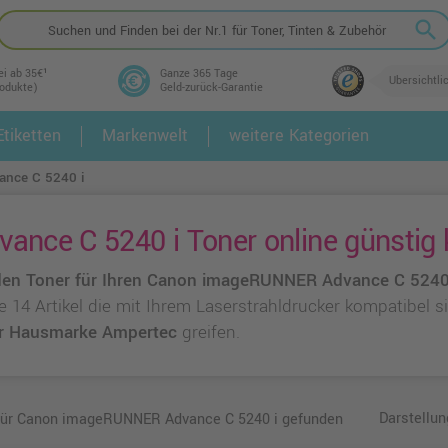
search
ei ab 35€¹
Ganze 365 Tage
Übersichtli
rodukte)
Geld-zurück-Garantie
tiketten
Markenwelt
weitere Kategorien
2.
3.
nce C 5240 i
ce C 5240 i Toner online günstig 
en Toner für Ihren Canon imageRUNNER Advance C 5240
ie 14 Artikel die mit Ihrem Laserstrahldrucker kompatibel 
r Hausmarke Ampertec
greifen.
Darstellun
 für Canon imageRUNNER Advance C 5240 i gefunden