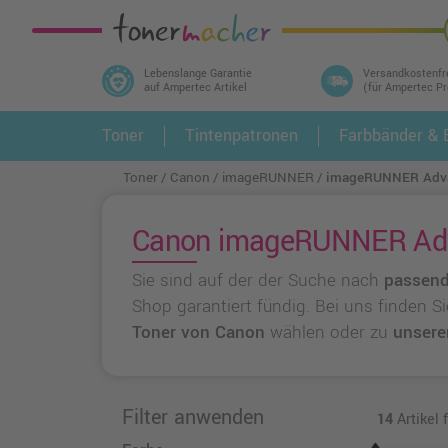
Lebenslange Garantie
Versandkostenfr
auf Ampertec Artikel
(für Ampertec P
In 3 einfachen Schritten ihr Druckermodell
Toner
Tintenpatronen
Farbbänder & E
1.
und alle dazu passenden Artikel finden ➤
Toner
Canon
imageRUNNER
imageRUNNER Adva
Canon imageRUNNER Advan
Sie sind auf der der Suche nach
passend
Shop garantiert fündig. Bei uns finden S
Toner von Canon
wählen oder zu
unsere
Filter anwenden
14
Artikel