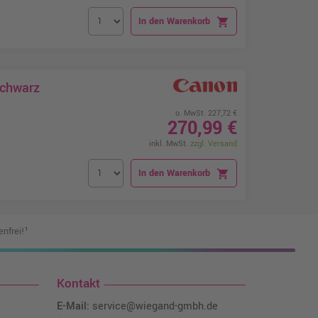
In den Warenkorb
shopping_cart
Schwarz
o. MwSt. 227,72 €
270,99 €
inkl. MwSt.
zzgl. Versand
In den Warenkorb
shopping_cart
nfrei!¹
Kontakt
E-Mail:
service@wiegand-gmbh.de