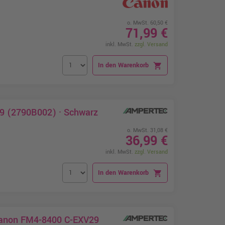
o. MwSt. 60,50 €
71,99 €
inkl. MwSt.
zzgl. Versand
In den Warenkorb
shopping_cart
29 (2790B002) · Schwarz
o. MwSt. 31,08 €
36,99 €
inkl. MwSt.
zzgl. Versand
In den Warenkorb
shopping_cart
 Canon FM4-8400 C-EXV29