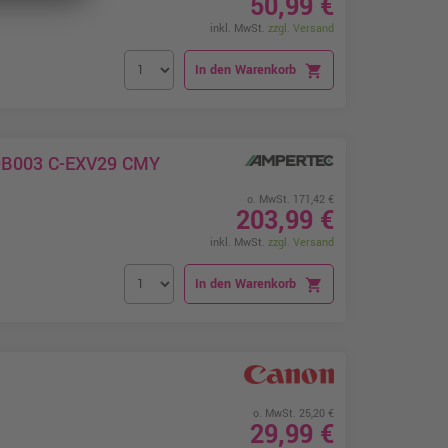
50,99 €
inkl. MwSt.
zzgl. Versand
In den Warenkorb
shopping_cart
79B003 C-EXV29 CMY
o. MwSt. 171,42 €
203,99 €
inkl. MwSt.
zzgl. Versand
In den Warenkorb
shopping_cart
o. MwSt. 25,20 €
29,99 €