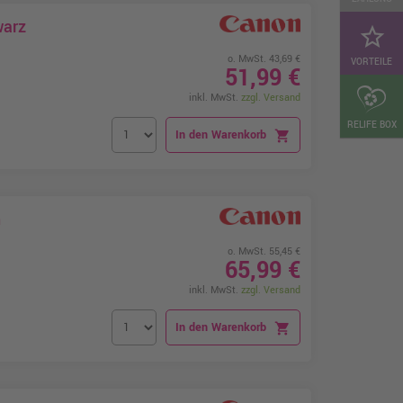
warz
star_border
o. MwSt. 43,69 €
VORTEILE
51,99 €
inkl. MwSt.
zzgl. Versand
RELIFE BOX
In den Warenkorb
shopping_cart
n
o. MwSt. 55,45 €
65,99 €
inkl. MwSt.
zzgl. Versand
In den Warenkorb
shopping_cart