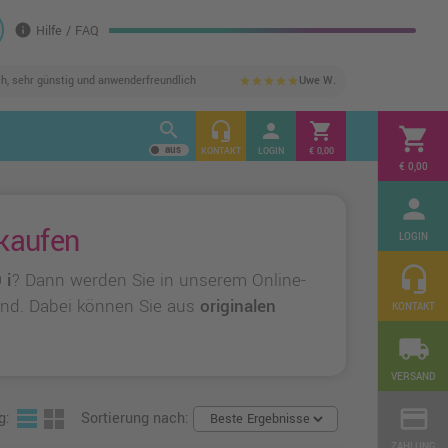
info
Hilfe / FAQ
ch, sehr günstig und anwenderfreundlich
Uwe W.
star
star
star
star
star
search
headset_mic
person
shopping_cart
shopping_cart
KONTAKT
LOGIN
€ 0,00
€ 0,00
person
kaufen
LOGIN
headset_mic
 i
? Dann werden Sie in unserem Online-
sind. Dabei können Sie aus
originalen
KONTAKT
local_shipping
VERSAND
credit_card
g:
Sortierung nach:
ZAHLUNG