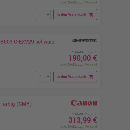
inkl. MwSt.
zzgl. Versand
In den Warenkorb
shopping_cart
8B003 C-EXV29 schwarz
o. MwSt. 159,66 €
190,00 €
inkl. MwSt.
zzgl. Versand
In den Warenkorb
shopping_cart
-farbig (CMY)
o. MwSt. 263,86 €
313,99 €
inkl. MwSt.
zzgl. Versand