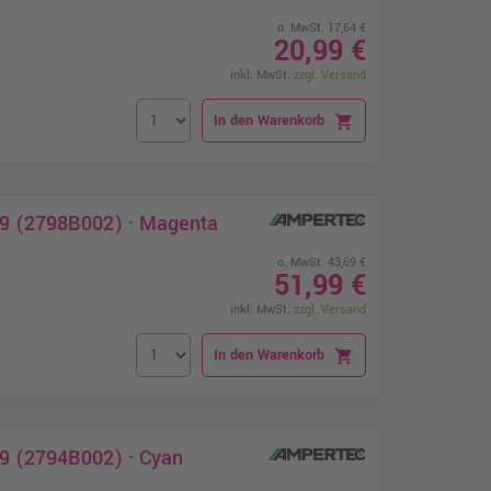
o. MwSt. 17,64 €
20,99 €
inkl. MwSt.
zzgl. Versand
In den Warenkorb
shopping_cart
29 (2798B002) · Magenta
o. MwSt. 43,69 €
51,99 €
inkl. MwSt.
zzgl. Versand
In den Warenkorb
shopping_cart
29 (2794B002) · Cyan