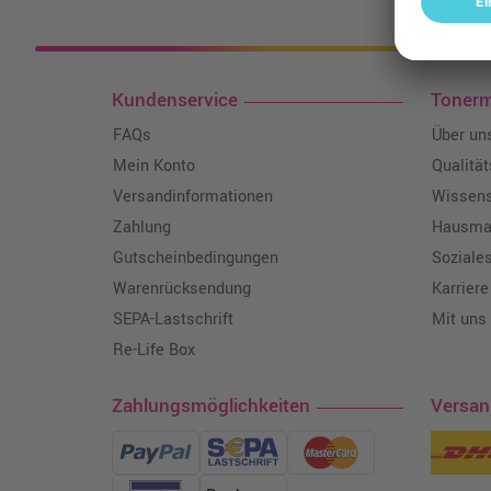
Kosten
Kundenservice
Toner
FAQs
Über un
Mein Konto
Qualitä
Versandinformationen
Wissen
Zahlung
Hausmar
Gutscheinbedingungen
Soziale
Warenrücksendung
Karriere
SEPA-Lastschrift
Mit uns
Re-Life Box
Zahlungsmöglichkeiten
Versa