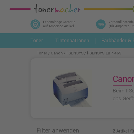
Lebenslange Garantie
Versandkostenfr
auf Ampertec Artikel
(für Ampertec P
In 3 einfachen Schritten ihr Druckermodell
Toner
Tintenpatronen
Farbbänder & E
1.
und alle dazu passenden Artikel finden ➤
Toner
Canon
i-SENSYS
i-SENSYS LBP-465
Canon
Beim I-S
das Gerä
Filter anwenden
2
Artikel 