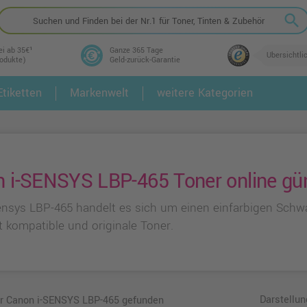
search
ei ab 35€¹
Ganze 365 Tage
Übersichtli
rodukte)
Geld-zurück-Garantie
tiketten
Markenwelt
weitere Kategorien
2.
3.
 i-SENSYS LBP-465 Toner online gün
ensys LBP-465 handelt es sich um einen einfarbigen Schwa
t kompatible und originale Toner.
Darstellun
für Canon i-SENSYS LBP-465 gefunden