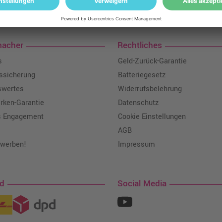
loser Versand: ab einem Ampertec Warenwert von 35€ liefern wir versandkoste
macher
Rechtliches
s
Geld-Zurück-Garantie
tssicherung
Batteriegesetz
swertes
Widerrufsbelehrung
ken-Garantie
Datenschutz
s Engagement
Cookie Einstellungen
AGB
 werben!
Impressum
nd
Social Media