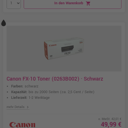
In den Warenkorb
shopping_cart
Canon FX-10 Toner (0263B002) · Schwarz
Farben:
schwarz
Kapazität:
bis zu 2000 Seiten
(ca. 2,5 Cent / Seite)
Lieferzeit:
1-2 Werktage
chevron_right
mehr Details
o. MwSt. 42,01 €
49,99 €