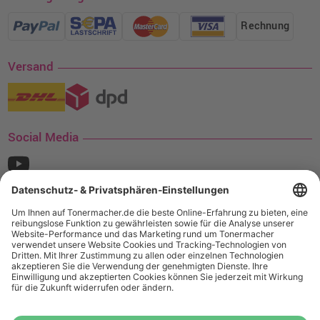
Rechnung
Versand
Social Media
¹ Nur gültig für den Versand innerhalb Deutschlands. Befindet sich ein Warenwert
von mindestens 35€ (inkl. Mwst.) an Ampertec Artikeln in Ihrem Warenkorb, ist der
Versand für Sie kostenfrei.