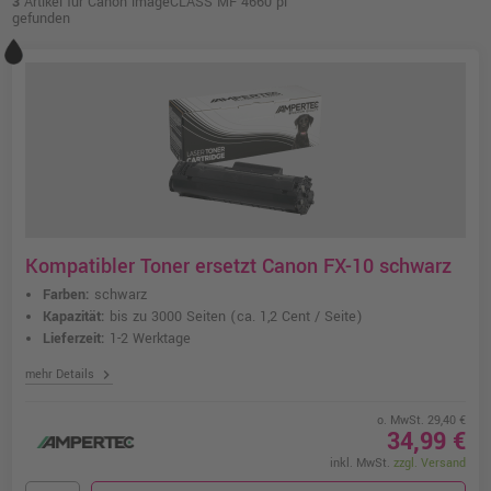
3
Artikel für Canon imageCLASS MF 4660 pl
gefunden
Kompatibler Toner ersetzt Canon FX-10 schwarz
Farben:
schwarz
Kapazität:
bis zu 3000 Seiten
(ca. 1,2 Cent / Seite)
Lieferzeit:
1-2 Werktage
chevron_right
mehr Details
o. MwSt. 29,40 €
34,99 €
inkl. MwSt.
zzgl. Versand