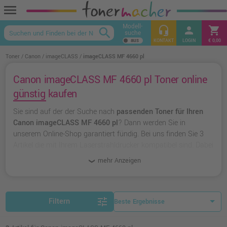
menu
Modell-
headset_mic
person
shopping_cart
search
suche
keyboard_arrow_up
KONTAKT
LOGIN
€ 0,00
Toner
Canon
imageCLASS
imageCLASS MF 4660 pl
Canon imageCLASS MF 4660 pl Toner online
günstig kaufen
Sie sind auf der der Suche nach
passenden Toner für Ihren
Canon imageCLASS MF 4660 pl
? Dann werden Sie in
unserem Online-Shop garantiert fündig. Bei uns finden Sie 3
Artikel die mit Ihrem Laserstrahldrucker kompatibel sind. Dabei
können Sie aus
originalen Toner von Canon
wählen oder zu
mehr Anzeigen
unserer Hausmarke Ampertec
greifen.
tune
Filtern