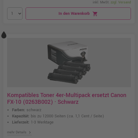
inkl. MwSt.
zzgl. Versand
In den Warenkorb
shopping_cart
Kompatibles Toner 4er-Multipack ersetzt Canon
FX-10 (0263B002) · Schwarz
Farben:
schwarz
Kapazität:
bis zu 12000 Seiten
(ca. 1,1 Cent / Seite)
Lieferzeit:
1-3 Werktage
chevron_right
mehr Details