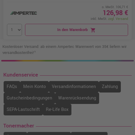
o. MwSt. 106,71 €
126,98 €
inkl. MwSt.
zzgl. Versand
In den Warenkorb
shopping_cart
Kostenloser Versand: ab einem Ampertec Warenwert von 35€ liefern wir
versandkostenfrei!¹
Kundenservice
FAQs
Mein Konto
Versandinformationen
Zahlung
Gutscheinbedingungen
Warenrücksendung
SEPA-Lastschrift
Re-Life Box
Tonermacher