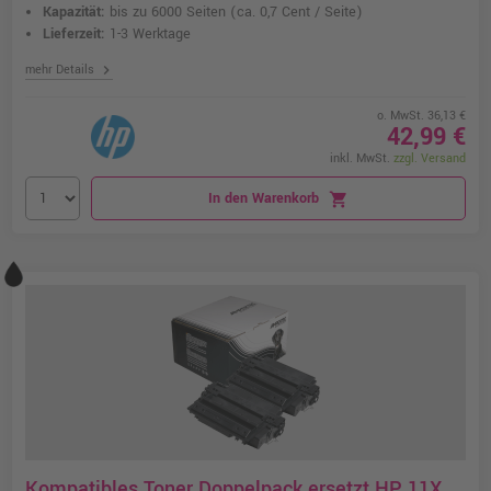
Kapazität:
bis zu 6000 Seiten
(ca. 0,7 Cent / Seite)
Lieferzeit:
1-3 Werktage
chevron_right
mehr Details
o. MwSt. 36,13 €
42,99 €
inkl. MwSt.
zzgl. Versand
In den Warenkorb
shopping_cart
Kompatibles Toner Doppelpack ersetzt HP 11X