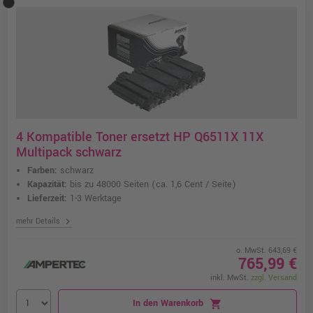
4 Kompatible Toner ersetzt HP Q6511X 11X
Multipack schwarz
Farben:
schwarz
Kapazität:
bis zu 48000 Seiten
(ca. 1,6 Cent / Seite)
Lieferzeit:
1-3 Werktage
chevron_right
mehr Details
o. MwSt. 643,69 €
765,99 €
inkl. MwSt.
zzgl. Versand
In den Warenkorb
shopping_cart