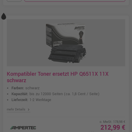
Kompatibler Toner ersetzt HP Q6511X 11X
schwarz
Farben:
schwarz
Kapazität:
bis zu 12000 Seiten
(ca. 1,8 Cent / Seite)
Lieferzeit:
1-2 Werktage
chevron_right
mehr Details
o. MwSt. 178,98 €
212,99 €