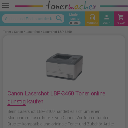
menu
Modell-
headset_mic
person
shopping_cart
search
suche
keyboard_arrow_up
KONTAKT
LOGIN
€ 0,00
Toner
Canon
Lasershot
Lasershot LBP-3460
Canon Lasershot LBP-3460 Toner online
günstig kaufen
Beim Lasershot LBP-3460 handelt es sich um einen
Monochrom-Laserdrucker von Canon. Wir führen für den
Drucker kompatible und originale Toner und Zubehör-Artikel.