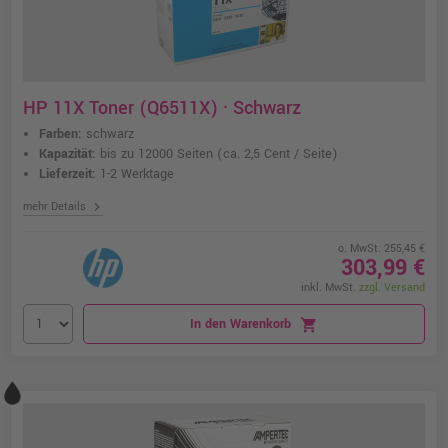
HP 11X Toner (Q6511X) · Schwarz
Farben:
schwarz
Kapazität:
bis zu 12000 Seiten
(ca. 2,5 Cent / Seite)
Lieferzeit:
1-2 Werktage
chevron_right
mehr Details
o. MwSt. 255,45 €
303,99 €
inkl. MwSt.
zzgl. Versand
In den Warenkorb
shopping_cart