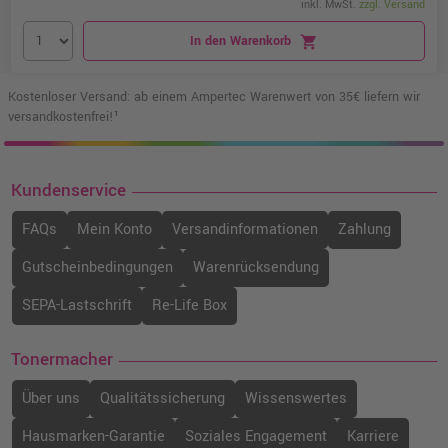
inkl. MwSt.
zzgl. Versand
In den Warenkorb
shopping_cart
Kostenloser Versand: ab einem Ampertec Warenwert von 35€ liefern wir
versandkostenfrei!¹
Kundenservice
FAQs
Mein Konto
Versandinformationen
Zahlung
Gutscheinbedingungen
Warenrücksendung
SEPA-Lastschrift
Re-Life Box
Tonermacher
Über uns
Qualitätssicherung
Wissenswertes
Hausmarken-Garantie
Soziales Engagement
Karriere