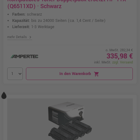
(Q6511XD) · Schwarz
Farben:
schwarz
Kapazität:
bis zu 24000 Seiten
(ca. 1,4 Cent / Seite)
Lieferzeit:
1-3 Werktage
chevron_right
mehr Details
o. MwSt. 282,34 €
335,98 €
inkl. MwSt.
zzgl. Versand
In den Warenkorb
shopping_cart