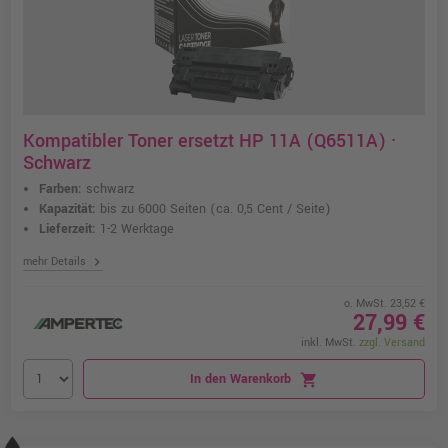
Kompatibler Toner ersetzt HP 11A (Q6511A) ·
Schwarz
Farben:
schwarz
Kapazität:
bis zu 6000 Seiten
(ca. 0,5 Cent / Seite)
Lieferzeit:
1-2 Werktage
chevron_right
mehr Details
o. MwSt. 23,52 €
27,99 €
inkl. MwSt.
zzgl. Versand
In den Warenkorb
shopping_cart