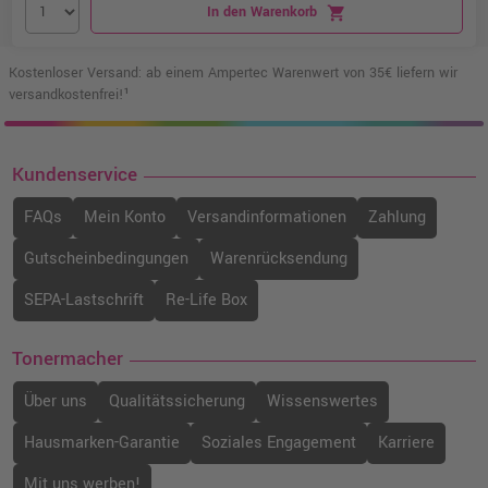
In den Warenkorb
shopping_cart
Kostenloser Versand: ab einem Ampertec Warenwert von 35€ liefern wir
versandkostenfrei!¹
Kundenservice
FAQs
Mein Konto
Versandinformationen
Zahlung
Gutscheinbedingungen
Warenrücksendung
SEPA-Lastschrift
Re-Life Box
Tonermacher
Über uns
Qualitätssicherung
Wissenswertes
Hausmarken-Garantie
Soziales Engagement
Karriere
Mit uns werben!