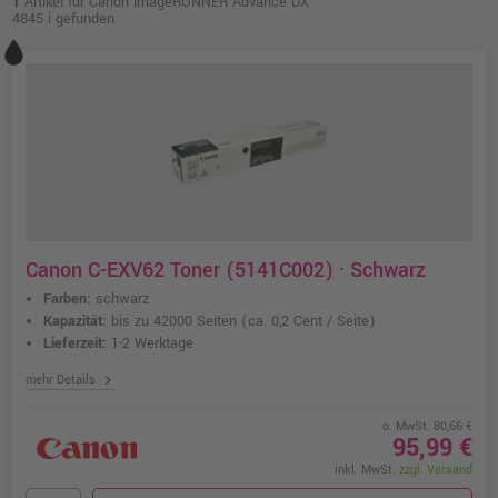
1
Artikel für Canon imageRUNNER Advance DX
4845 i gefunden
Canon C-EXV62 Toner (5141C002) · Schwarz
Farben:
schwarz
Kapazität:
bis zu 42000 Seiten
(ca. 0,2 Cent / Seite)
Lieferzeit:
1-2 Werktage
chevron_right
mehr Details
o. MwSt. 80,66 €
95,99 €
inkl. MwSt.
zzgl. Versand