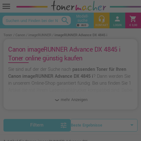
menu
Modell-
headset_mic
person
shopping_cart
search
suche
keyboard_arrow_up
KONTAKT
LOGIN
€ 0,00
Toner
Canon
imageRUNNER
imageRUNNER Advance DX 4845 i
Canon imageRUNNER Advance DX 4845 i
Toner online günstig kaufen
Sie sind auf der der Suche nach
passenden Toner für Ihren
Canon imageRUNNER Advance DX 4845 i
? Dann werden Sie
in unserem Online-Shop garantiert fündig. Bei uns finden Sie 1
Artikel die mit Ihrem Laserstrahldrucker kompatibel sind. Dabei
können Sie aus
originalen Toner von Canon
wählen oder zu
mehr Anzeigen
unserer Hausmarke Ampertec
greifen.
tune
Filtern