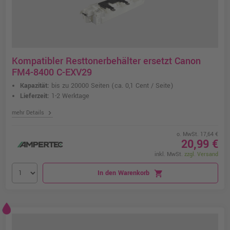
Kompatibler Resttonerbehälter ersetzt Canon
FM4-8400 C-EXV29
Kapazität:
bis zu 20000 Seiten
(ca. 0,1 Cent / Seite)
Lieferzeit:
1-2 Werktage
chevron_right
mehr Details
o. MwSt. 17,64 €
20,99 €
inkl. MwSt.
zzgl. Versand
In den Warenkorb
shopping_cart