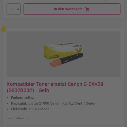
In den Warenkorb
shopping_cart
Kompatibler Toner ersetzt Canon C-EXV29
(2802B002) · Gelb
Farben:
yellow
Kapazität:
bis zu 27000 Seiten
(ca. 0,2 Cent / Seite)
Lieferzeit:
1-2 Werktage
chevron_right
mehr Details