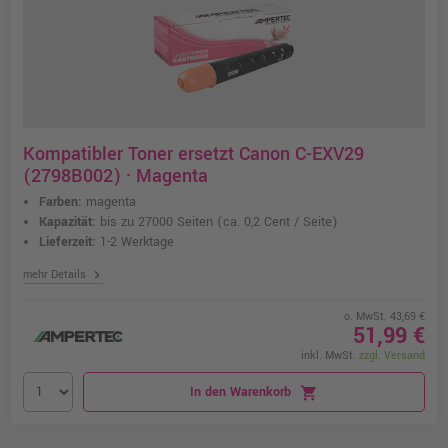
Kompatibler Toner ersetzt Canon C-EXV29
(2798B002) · Magenta
Farben:
magenta
Kapazität:
bis zu 27000 Seiten
(ca. 0,2 Cent / Seite)
Lieferzeit:
1-2 Werktage
chevron_right
mehr Details
o. MwSt. 43,69 €
51,99 €
inkl. MwSt.
zzgl. Versand
In den Warenkorb
shopping_cart