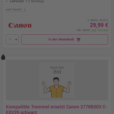
Lieferzeit:
1-2 Werktage
chevron_right
mehr Details
o. MwSt. 25,20 €
29,99 €
inkl. MwSt.
zzgl. Versand
In den Warenkorb
shopping_cart
Kompatible Trommel ersetzt Canon 2778B003 C-
EXV29 schwarz