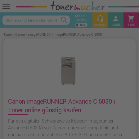
menu
Modell-
headset_mic
person
shopping_cart
search
suche
keyboard_arrow_up
KONTAKT
LOGIN
€ 0,00
Toner
Canon
imageRUNNER
imageRUNNER Advance C 5030 i
Canon imageRUNNER Advance C 5030 i
Toner online günstig kaufen
Für den digitalen Schwarzweiss-Kopierer Imagerunner
Advance C 5030/i von Canon führen wir kompatible und
originale Toner und Zubehör-Artikel. Sie finden weiter unten