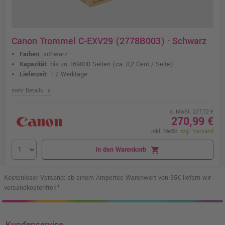
Canon Trommel C-EXV29 (2778B003) · Schwarz
Farben:
schwarz
Kapazität:
bis zu 169000 Seiten
(ca. 0,2 Cent / Seite)
Lieferzeit:
1-2 Werktage
chevron_right
mehr Details
o. MwSt. 227,72 €
270,99 €
inkl. MwSt.
zzgl. Versand
In den Warenkorb
shopping_cart
Kostenloser Versand: ab einem Ampertec Warenwert von 35€ liefern wir
versandkostenfrei!¹
Kundenservice