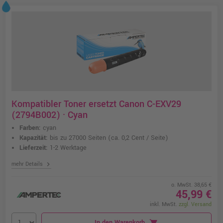
Kompatibler Toner ersetzt Canon C-EXV29
(2794B002) · Cyan
Farben:
cyan
Kapazität:
bis zu 27000 Seiten
(ca. 0,2 Cent / Seite)
Lieferzeit:
1-2 Werktage
chevron_right
mehr Details
o. MwSt. 38,65 €
45,99 €
inkl. MwSt.
zzgl. Versand
In den Warenkorb
shopping_cart