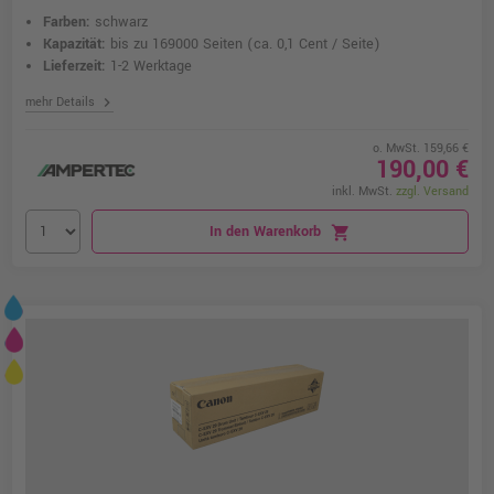
Farben:
schwarz
Kapazität:
bis zu 169000 Seiten
(ca. 0,1 Cent / Seite)
Lieferzeit:
1-2 Werktage
chevron_right
mehr Details
o. MwSt. 159,66 €
190,00 €
inkl. MwSt.
zzgl. Versand
In den Warenkorb
shopping_cart