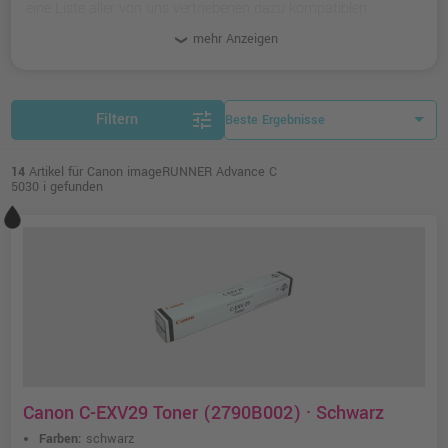
eine Liste aller von uns vertriebenen dazu kompatiblen
Produkte.
mehr Anzeigen
tune
Filtern
14
Artikel für Canon imageRUNNER Advance C
5030 i gefunden
Canon C-EXV29 Toner (2790B002) · Schwarz
Farben:
schwarz