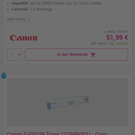
Kapazität:
bis zu 36000 Seiten
(ca. 0,1 Cent / Seite)
Lieferzeit:
1-2 Werktage
chevron_right
mehr Details
o. MwSt. 43,69 €
51,99 €
inkl. MwSt.
zzgl. Versand
In den Warenkorb
shopping_cart
Canon C-EXV29 Toner (2794B002) · Cyan