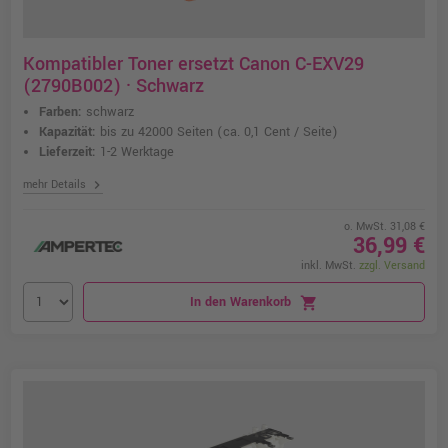
Kompatibler Toner ersetzt Canon C-EXV29
(2790B002) · Schwarz
Farben:
schwarz
Kapazität:
bis zu 42000 Seiten
(ca. 0,1 Cent / Seite)
Lieferzeit:
1-2 Werktage
chevron_right
mehr Details
o. MwSt. 31,08 €
36,99 €
inkl. MwSt.
zzgl. Versand
In den Warenkorb
shopping_cart