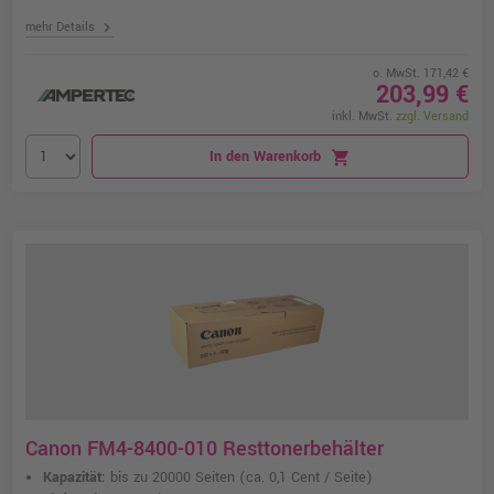
chevron_right
mehr Details
o. MwSt. 171,42 €
203,99 €
inkl. MwSt.
zzgl. Versand
In den Warenkorb
shopping_cart
Canon FM4-8400-010 Resttonerbehälter
Kapazität:
bis zu 20000 Seiten
(ca. 0,1 Cent / Seite)