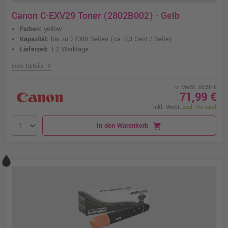
Canon C-EXV29 Toner (2802B002) · Gelb
Farben:
yellow
Kapazität:
bis zu 27000 Seiten
(ca. 0,3 Cent / Seite)
Lieferzeit:
1-2 Werktage
chevron_right
mehr Details
o. MwSt. 60,50 €
71,99 €
inkl. MwSt.
zzgl. Versand
In den Warenkorb
shopping_cart