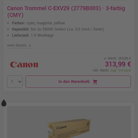
Canon Trommel C-EXV29 (2779B003) · 3-farbig
(CMY)
Farben:
cyan, magenta, yellow
Kapazität:
bis zu 59000 Seiten
(ca. 0,5 Cent / Seite)
Lieferzeit:
1-3 Werktage
chevron_right
mehr Details
o. MwSt. 263,86 €
313,99 €
inkl. MwSt.
zzgl. Versand
In den Warenkorb
shopping_cart