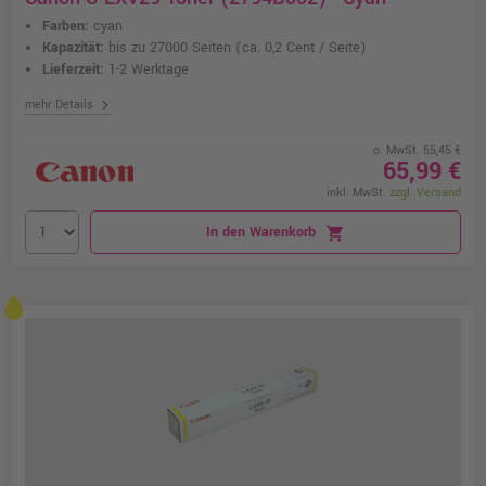
Farben:
cyan
Kapazität:
bis zu 27000 Seiten
(ca. 0,2 Cent / Seite)
Lieferzeit:
1-2 Werktage
chevron_right
mehr Details
o. MwSt. 55,45 €
65,99 €
inkl. MwSt.
zzgl. Versand
In den Warenkorb
shopping_cart