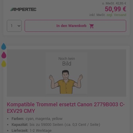
o. MwSt. 42,85 €
50,99 €
inkl. MwSt.
zzgl. Versand
In den Warenkorb
shopping_cart
Kompatible Trommel ersetzt Canon 2779B003 C-
EXV29 CMY
Farben:
cyan, magenta, yellow
Kapazität:
bis zu 59000 Seiten
(ca. 0,3 Cent / Seite)
Lieferzeit:
1-2 Werktage