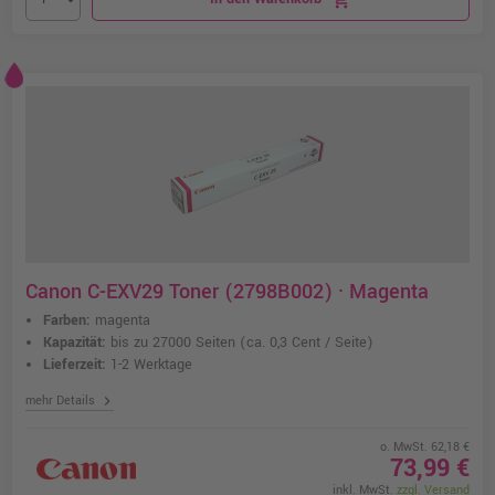
Canon C-EXV29 Toner (2798B002) · Magenta
Farben:
magenta
Kapazität:
bis zu 27000 Seiten
(ca. 0,3 Cent / Seite)
Lieferzeit:
1-2 Werktage
chevron_right
mehr Details
o. MwSt. 62,18 €
73,99 €
inkl. MwSt.
zzgl. Versand