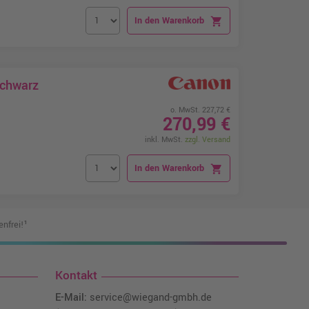
In den Warenkorb
shopping_cart
Schwarz
o. MwSt. 227,72 €
270,99 €
inkl. MwSt.
zzgl. Versand
In den Warenkorb
shopping_cart
nfrei!¹
Kontakt
E-Mail:
service@wiegand-gmbh.de