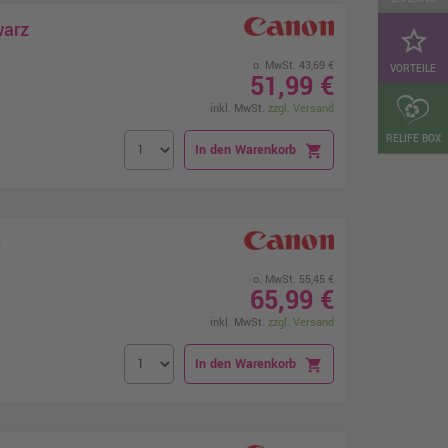
warz
star_border
o. MwSt. 43,69 €
VORTEILE
51,99 €
inkl. MwSt.
zzgl. Versand
RELIFE BOX
In den Warenkorb
shopping_cart
n
o. MwSt. 55,45 €
65,99 €
inkl. MwSt.
zzgl. Versand
In den Warenkorb
shopping_cart