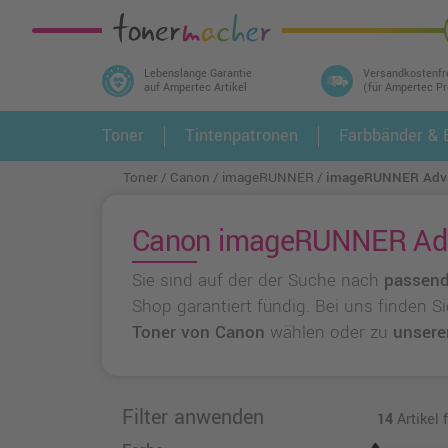
Lebenslange Garantie
Versandkostenfr
auf Ampertec Artikel
(für Ampertec P
In 3 einfachen Schritten ihr Druckermodell
Toner
Tintenpatronen
Farbbänder & E
1.
und alle dazu passenden Artikel finden ➤
Toner
Canon
imageRUNNER
imageRUNNER Adva
Canon imageRUNNER Advan
Sie sind auf der der Suche nach
passend
Shop garantiert fündig. Bei uns finden S
Toner von Canon
wählen oder zu
unsere
Filter anwenden
14
Artikel