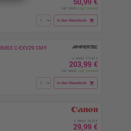
50,99 €
inkl. MwSt.
zzgl. Versand
In den Warenkorb
shopping_cart
79B003 C-EXV29 CMY
o. MwSt. 171,42 €
203,99 €
inkl. MwSt.
zzgl. Versand
In den Warenkorb
shopping_cart
o. MwSt. 25,20 €
29,99 €