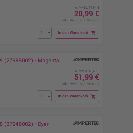
o. MwSt. 17,64 €
20,99 €
inkl. MwSt.
zzgl. Versand
In den Warenkorb
shopping_cart
29 (2798B002) · Magenta
o. MwSt. 43,69 €
51,99 €
inkl. MwSt.
zzgl. Versand
In den Warenkorb
shopping_cart
29 (2794B002) · Cyan