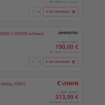
inkl. MwSt.
zzgl. Versand
In den Warenkorb
shopping_cart
8B003 C-EXV29 schwarz
o. MwSt. 159,66 €
190,00 €
inkl. MwSt.
zzgl. Versand
In den Warenkorb
shopping_cart
-farbig (CMY)
o. MwSt. 263,86 €
313,99 €
inkl. MwSt.
zzgl. Versand