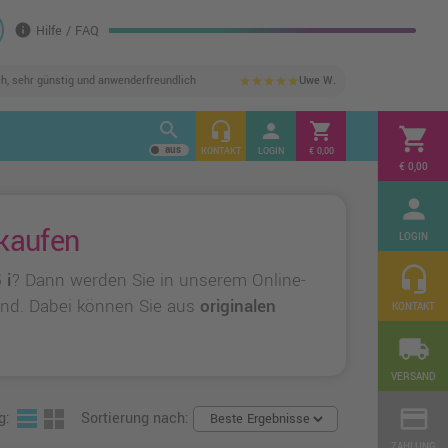
info
Hilfe / FAQ
ch, sehr günstig und anwenderfreundlich
Uwe W.
star
star
star
star
star
search
headset_mic
person
shopping_cart
shopping_cart
KONTAKT
LOGIN
€ 0,00
€ 0,00
person
kaufen
LOGIN
headset_mic
 i
? Dann werden Sie in unserem Online-
sind. Dabei können Sie aus
originalen
KONTAKT
local_shipping
VERSAND
credit_card
g:
Sortierung nach:
ZAHLUNG