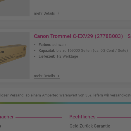
mehr Details
chevron_right
Canon Trommel C-EXV29 (2778B003) · 
Farben:
schwarz
Kapazität:
bis zu 169000 Seiten
(ca. 0,2 Cent / Seite)
Lieferzeit:
1-2 Werktage
mehr Details
chevron_right
loser Versand: ab einem Ampertec Warenwert von 35€ liefern wir versandkoste
macher
Rechtliches
s
Geld-Zurück-Garantie