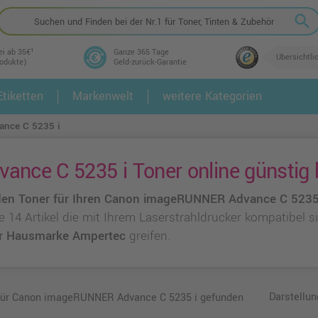
search
ei ab 35€¹
Ganze 365 Tage
Übersichtli
rodukte)
Geld-zurück-Garantie
tiketten
Markenwelt
weitere Kategorien
2.
3.
nce C 5235 i
ce C 5235 i Toner online günstig 
en Toner für Ihren Canon imageRUNNER Advance C 5235
ie 14 Artikel die mit Ihrem Laserstrahldrucker kompatibel 
r Hausmarke Ampertec
greifen.
Darstellun
 für Canon imageRUNNER Advance C 5235 i gefunden