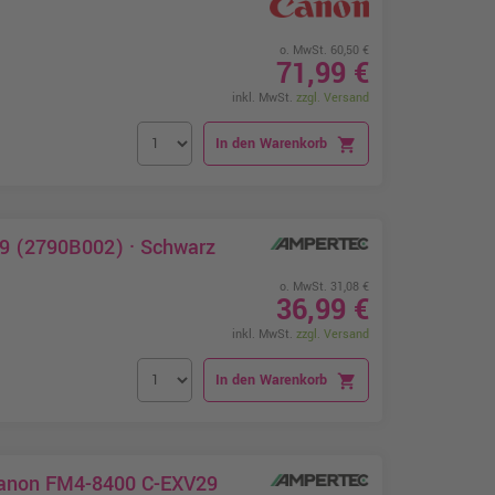
o. MwSt. 60,50 €
71,99 €
inkl. MwSt.
zzgl. Versand
In den Warenkorb
shopping_cart
29 (2790B002) · Schwarz
o. MwSt. 31,08 €
36,99 €
inkl. MwSt.
zzgl. Versand
In den Warenkorb
shopping_cart
 Canon FM4-8400 C-EXV29