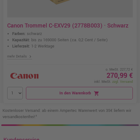
Canon Trommel C-EXV29 (2778B003) · Schwarz
Farben:
schwarz
Kapazität:
bis zu 169000 Seiten
(ca. 0,2 Cent / Seite)
Lieferzeit:
1-2 Werktage
chevron_right
mehr Details
o. MwSt. 227,72 €
270,99 €
inkl. MwSt.
zzgl. Versand
In den Warenkorb
shopping_cart
Kostenloser Versand: ab einem Ampertec Warenwert von 35€ liefern wir
versandkostenfrei!¹
Kundenservice