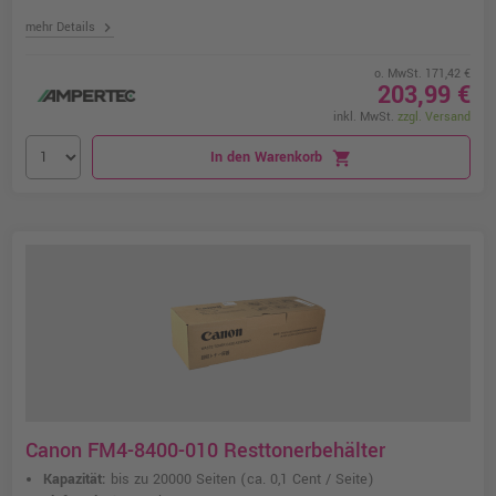
chevron_right
mehr Details
o. MwSt. 171,42 €
203,99 €
inkl. MwSt.
zzgl. Versand
In den Warenkorb
shopping_cart
Canon FM4-8400-010 Resttonerbehälter
Kapazität:
bis zu 20000 Seiten
(ca. 0,1 Cent / Seite)