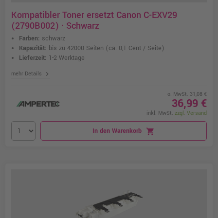
Kompatibler Toner ersetzt Canon C-EXV29
(2790B002) · Schwarz
Farben:
schwarz
Kapazität:
bis zu 42000 Seiten
(ca. 0,1 Cent / Seite)
Lieferzeit:
1-2 Werktage
chevron_right
mehr Details
o. MwSt. 31,08 €
36,99 €
inkl. MwSt.
zzgl. Versand
In den Warenkorb
shopping_cart