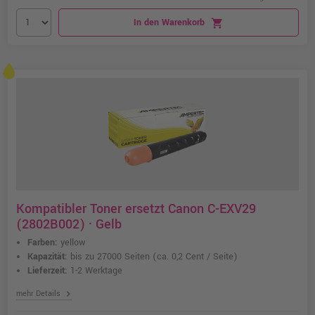
In den Warenkorb
shopping_cart
Kompatibler Toner ersetzt Canon C-EXV29
(2802B002) · Gelb
Farben:
yellow
Kapazität:
bis zu 27000 Seiten
(ca. 0,2 Cent / Seite)
Lieferzeit:
1-2 Werktage
chevron_right
mehr Details