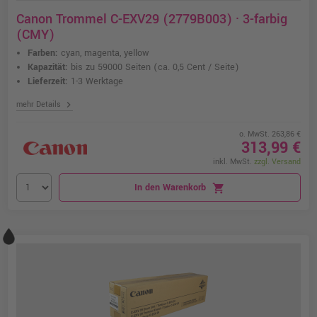
Canon Trommel C-EXV29 (2779B003) · 3-farbig
(CMY)
Farben:
cyan, magenta, yellow
Kapazität:
bis zu 59000 Seiten
(ca. 0,5 Cent / Seite)
Lieferzeit:
1-3 Werktage
chevron_right
mehr Details
o. MwSt. 263,86 €
313,99 €
inkl. MwSt.
zzgl. Versand
In den Warenkorb
shopping_cart