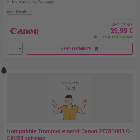
Lieferzeit:
1-2 Werktage
chevron_right
mehr Details
o. MwSt. 25,20 €
29,99 €
inkl. MwSt.
zzgl. Versand
In den Warenkorb
shopping_cart
Kompatible Trommel ersetzt Canon 2778B003 C-
EXV29 schwarz