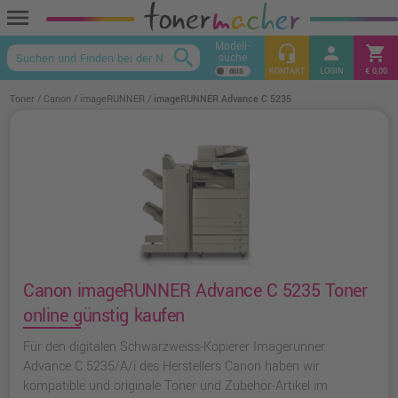
menu
Modell-
headset_mic
person
shopping_cart
search
suche
keyboard_arrow_up
KONTAKT
LOGIN
€ 0,00
Toner
Canon
imageRUNNER
imageRUNNER Advance C 5235
Canon imageRUNNER Advance C 5235 Toner
online günstig kaufen
Für den digitalen Schwarzweiss-Kopierer Imagerunner
Advance C 5235/A/i des Herstellers Canon haben wir
kompatible und originale Toner und Zubehör-Artikel im