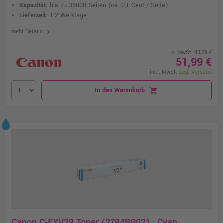
Kapazität:
bis zu 36000 Seiten
(ca. 0,1 Cent / Seite)
Lieferzeit:
1-2 Werktage
chevron_right
mehr Details
o. MwSt. 43,69 €
51,99 €
inkl. MwSt.
zzgl. Versand
In den Warenkorb
shopping_cart
Canon C-EXV29 Toner (2794B002) · Cyan