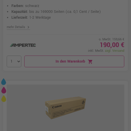
Farben:
schwarz
Kapazität:
bis zu 169000 Seiten
(ca. 0,1 Cent / Seite)
Lieferzeit:
1-2 Werktage
chevron_right
mehr Details
o. MwSt. 159,66 €
190,00 €
inkl. MwSt.
zzgl. Versand
In den Warenkorb
shopping_cart