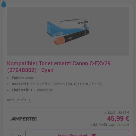
Kompatibler Toner ersetzt Canon C-EXV29
(2794B002) · Cyan
Farben:
cyan
Kapazität:
bis zu 27000 Seiten
(ca. 0,2 Cent / Seite)
Lieferzeit:
1-2 Werktage
chevron_right
mehr Details
o. MwSt. 38,65 €
45,99 €
inkl. MwSt.
zzgl. Versand
In den Warenkorb
shopping_cart