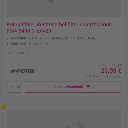
Kompatibler Resttonerbehälter ersetzt Canon
FM4-8400 C-EXV29
Kapazität:
bis zu 20000 Seiten
(ca. 0,1 Cent / Seite)
Lieferzeit:
1-2 Werktage
chevron_right
mehr Details
o. MwSt. 17,64 €
20,99 €
inkl. MwSt.
zzgl. Versand
In den Warenkorb
shopping_cart