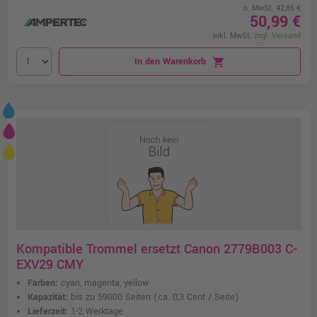
o. MwSt. 42,85 €
50,99 €
inkl. MwSt.
zzgl. Versand
In den Warenkorb
shopping_cart
Kompatible Trommel ersetzt Canon 2779B003 C-
EXV29 CMY
Farben:
cyan, magenta, yellow
Kapazität:
bis zu 59000 Seiten
(ca. 0,3 Cent / Seite)
Lieferzeit:
1-2 Werktage