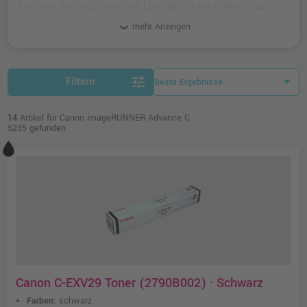
Portfolio. Sie finden hier eine Liste sämtlicher unserer dazu
passenden Produkte.
mehr Anzeigen
tune
Filtern
14
Artikel für Canon imageRUNNER Advance C
5235 gefunden
Canon C-EXV29 Toner (2790B002) · Schwarz
Farben:
schwarz