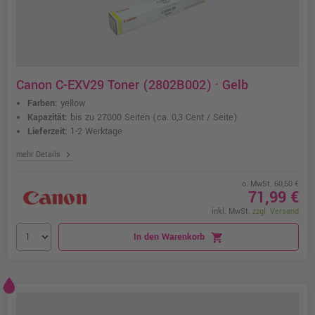
Canon C-EXV29 Toner (2802B002) · Gelb
Farben:
yellow
Kapazität:
bis zu 27000 Seiten
(ca. 0,3 Cent / Seite)
Lieferzeit:
1-2 Werktage
chevron_right
mehr Details
o. MwSt. 60,50 €
71,99 €
inkl. MwSt.
zzgl. Versand
In den Warenkorb
shopping_cart