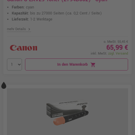
Farben:
cyan
Kapazität:
bis zu 27000 Seiten
(ca. 0,2 Cent / Seite)
Lieferzeit:
1-2 Werktage
chevron_right
mehr Details
o. MwSt. 55,45 €
65,99 €
inkl. MwSt.
zzgl. Versand
In den Warenkorb
shopping_cart