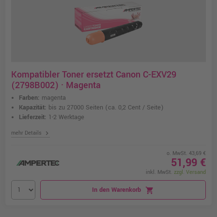
Kompatibler Toner ersetzt Canon C-EXV29
(2798B002) · Magenta
Farben:
magenta
Kapazität:
bis zu 27000 Seiten
(ca. 0,2 Cent / Seite)
Lieferzeit:
1-2 Werktage
chevron_right
mehr Details
o. MwSt. 43,69 €
51,99 €
inkl. MwSt.
zzgl. Versand
In den Warenkorb
shopping_cart