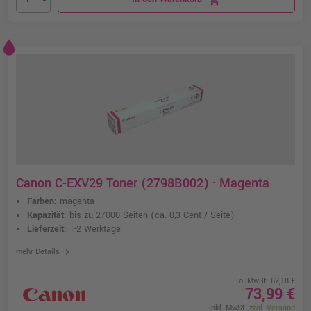
Canon C-EXV29 Toner (2798B002) · Magenta
Farben:
magenta
Kapazität:
bis zu 27000 Seiten
(ca. 0,3 Cent / Seite)
Lieferzeit:
1-2 Werktage
chevron_right
mehr Details
o. MwSt. 62,18 €
73,99 €
inkl. MwSt.
zzgl. Versand