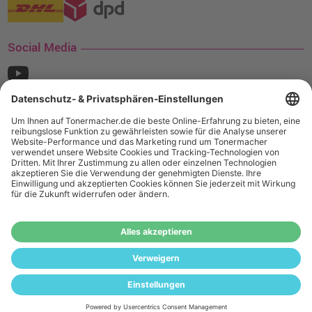
Social Media
¹ Nur gültig für den Versand innerhalb Deutschlands. Befindet sich ein Warenwert
von mindestens 35€ (inkl. Mwst.) an Ampertec Artikeln in Ihrem Warenkorb, ist der
Versand für Sie kostenfrei.
Wiederverkäufer:
Das Angebot von tonermacher.de richtet sich
nicht an Wiederverkäufer. Wenn Sie Wiederverkäufer sind,
registrieren Sie sich bitte in unserem Händler-Portal
www.tonerhersteller.de