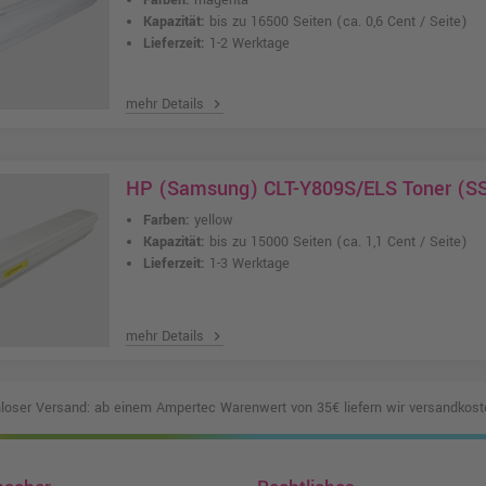
Farben:
magenta
Kapazität:
bis zu 16500 Seiten
(ca. 0,6 Cent / Seite)
Lieferzeit:
1-2 Werktage
mehr Details
chevron_right
HP (Samsung) CLT-Y809S/ELS Toner (SS
Farben:
yellow
Kapazität:
bis zu 15000 Seiten
(ca. 1,1 Cent / Seite)
Lieferzeit:
1-3 Werktage
mehr Details
chevron_right
loser Versand: ab einem Ampertec Warenwert von 35€ liefern wir versandkoste