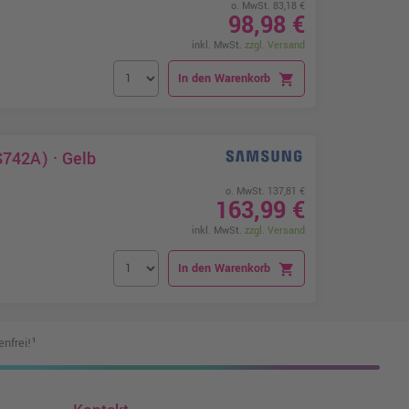
o. MwSt. 83,18 €
98,98 €
inkl. MwSt.
zzgl. Versand
In den Warenkorb
shopping_cart
742A) · Gelb
o. MwSt. 137,81 €
163,99 €
inkl. MwSt.
zzgl. Versand
In den Warenkorb
shopping_cart
nfrei!¹