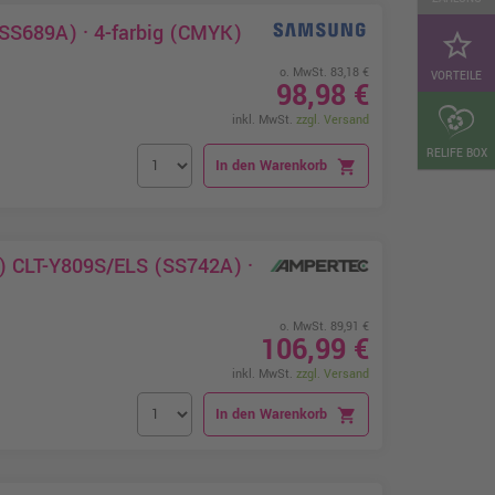
S689A) · 4-farbig (CMYK)
star_border
o. MwSt. 83,18 €
VORTEILE
98,98 €
inkl. MwSt.
zzgl. Versand
RELIFE BOX
In den Warenkorb
shopping_cart
) CLT-Y809S/ELS (SS742A) ·
o. MwSt. 89,91 €
106,99 €
inkl. MwSt.
zzgl. Versand
In den Warenkorb
shopping_cart