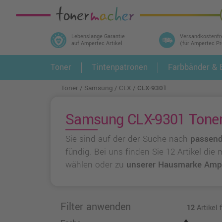
Lebenslange Garantie
Versandkostenfr
auf Ampertec Artikel
(für Ampertec P
In 3 einfachen Schritten ihr Druckermodell
Toner
Tintenpatronen
Farbbänder & E
1.
und alle dazu passenden Artikel finden ➤
Toner
Samsung
CLX
CLX-9301
Samsung CLX-9301 Toner 
Sie sind auf der der Suche nach
passend
fündig. Bei uns finden Sie 12 Artikel di
wählen oder zu
unserer Hausmarke Amp
Filter anwenden
12
Artikel