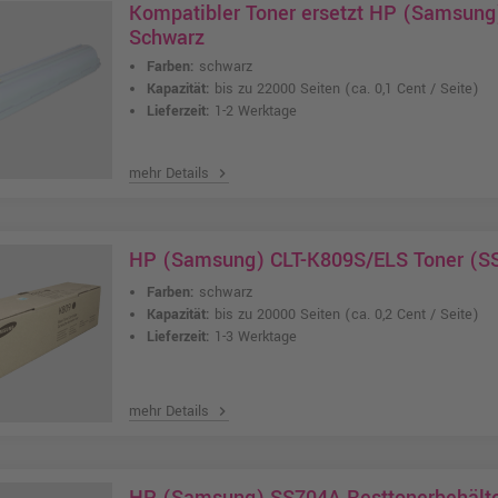
Kompatibler Toner ersetzt HP (Samsung
Schwarz
Farben:
schwarz
Kapazität:
bis zu 22000 Seiten
(ca. 0,1 Cent / Seite)
Lieferzeit:
1-2 Werktage
mehr Details
chevron_right
HP (Samsung) CLT-K809S/ELS Toner (SS
Farben:
schwarz
Kapazität:
bis zu 20000 Seiten
(ca. 0,2 Cent / Seite)
Lieferzeit:
1-3 Werktage
mehr Details
chevron_right
HP (Samsung) SS704A Resttonerbehält