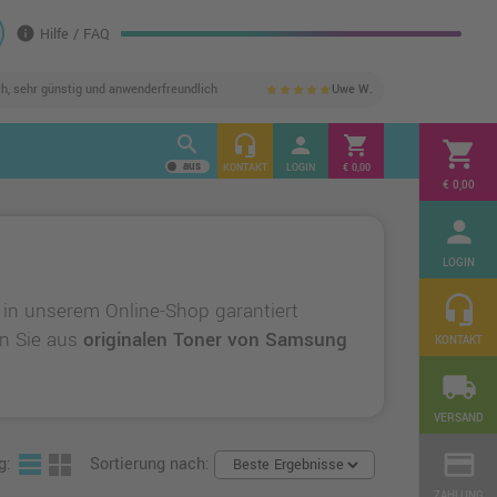
info
Hilfe / FAQ
ch, sehr günstig und anwenderfreundlich
Uwe W.
star
star
star
star
star
search
headset_mic
person
shopping_cart
shopping_cart
KONTAKT
LOGIN
€ 0,00
€ 0,00
person
LOGIN
headset_mic
 in unserem Online-Shop garantiert
en Sie aus
originalen Toner von Samsung
KONTAKT
local_shipping
VERSAND
credit_card
g:
Sortierung nach:
ZAHLUNG