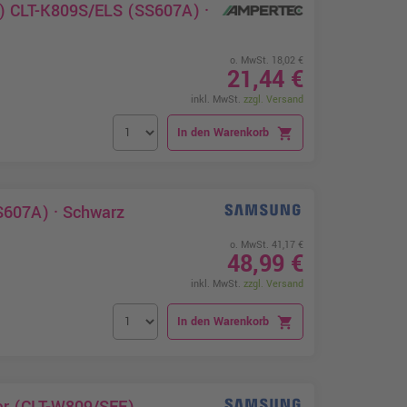
) CLT-K809S/ELS (SS607A) ·
o. MwSt. 18,02 €
21,44 €
inkl. MwSt.
zzgl. Versand
In den Warenkorb
shopping_cart
607A) · Schwarz
o. MwSt. 41,17 €
48,99 €
inkl. MwSt.
zzgl. Versand
In den Warenkorb
shopping_cart
er (CLT-W809/SEE)