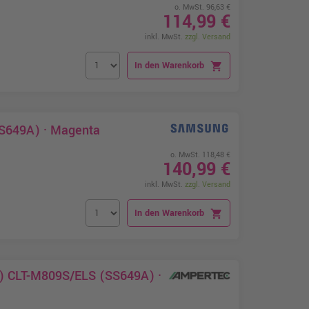
o. MwSt. 96,63 €
114,99 €
inkl. MwSt.
zzgl. Versand
In den Warenkorb
shopping_cart
S649A) · Magenta
o. MwSt. 118,48 €
140,99 €
inkl. MwSt.
zzgl. Versand
In den Warenkorb
shopping_cart
g) CLT-M809S/ELS (SS649A) ·