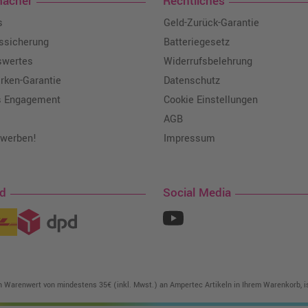
macher
Rechtliches
s
Geld-Zurück-Garantie
tssicherung
Batteriegesetz
swertes
Widerrufsbelehrung
ken-Garantie
Datenschutz
s Engagement
Cookie Einstellungen
AGB
 werben!
Impressum
nd
Social Media
in Warenwert von mindestens 35€ (inkl. Mwst.) an Ampertec Artikeln in Ihrem Warenkorb, is