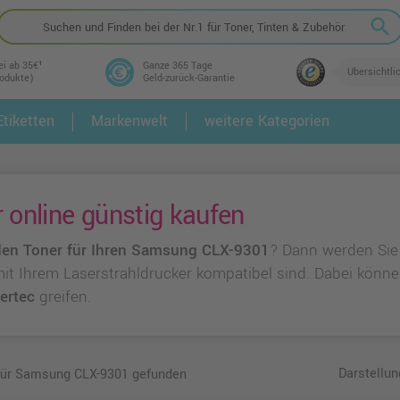
search
ei ab 35€¹
Ganze 365 Tage
Übersichtli
rodukte)
Geld-zurück-Garantie
tiketten
Markenwelt
weitere Kategorien
2.
3.
online günstig kaufen
en Toner für Ihren Samsung CLX-9301
? Dann werden Sie
e mit Ihrem Laserstrahldrucker kompatibel sind. Dabei könn
ertec
greifen.
Darstellun
 für Samsung CLX-9301 gefunden