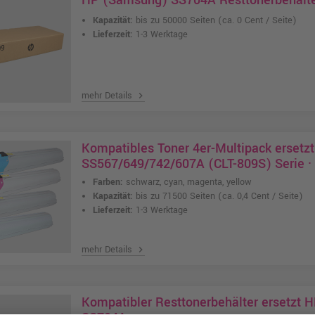
Kapazität:
bis zu 50000 Seiten
(ca. 0 Cent / Seite)
Lieferzeit:
1-3 Werktage
mehr Details
chevron_right
Kompatibles Toner 4er-Multipack erset
SS567/649/742/607A (CLT-809S) Serie ·
Farben:
schwarz, cyan, magenta, yellow
Kapazität:
bis zu 71500 Seiten
(ca. 0,4 Cent / Seite)
Lieferzeit:
1-3 Werktage
mehr Details
chevron_right
Kompatibler Resttonerbehälter ersetzt