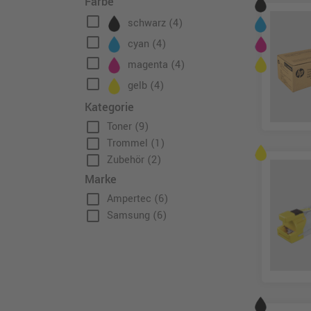
Farbe
check_box_outline_blank
schwarz
(4)
check_box_outline_blank
cyan
(4)
check_box_outline_blank
magenta
(4)
check_box_outline_blank
gelb
(4)
Kategorie
check_box_outline_blank
Toner
(9)
check_box_outline_blank
Trommel
(1)
check_box_outline_blank
Zubehör
(2)
Marke
check_box_outline_blank
Ampertec
(6)
check_box_outline_blank
Samsung
(6)