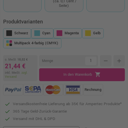
(ca. 0,1 Cent /
Seite)
Produktvarianten
Schwarz
Cyan
Magenta
Gelb
Multipack 4-farbig (CMYK)
o. MwSt.
18,02 €
remove
add
Menge
21,44 €
inkl. MwSt.
zzgl.
shopping_cart
In den Warenkorb
Versand
Rechnung
Versandkostenfreie Lieferung ab 35€ für Ampertec Produkte*
365 Tage Geld-Zurück-Garantie
Versand mit DHL & DPD