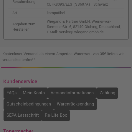
Beschreibung
CLT-K809S/ELS (SS607A) · Schwarz
Art
kompatibel
Wiegand & Partner GmbH, Werner-von-
Angaben zum
Siemens-Str. 6, 82140 Olching, Deutschland,
Hersteller
E-Mail: service@wiegand-gmbh.de
Kostenloser Versand: ab einem Ampertec Warenwert von 35€ liefern wir
versandkostenfrei!¹
Kundenservice
FAQs
Mein Konto
Versandinformationen
Zahlung
Gutscheinbedingungen
Warenrücksendung
SEPA-Lastschrift
Re-Life Box
Tonermacher