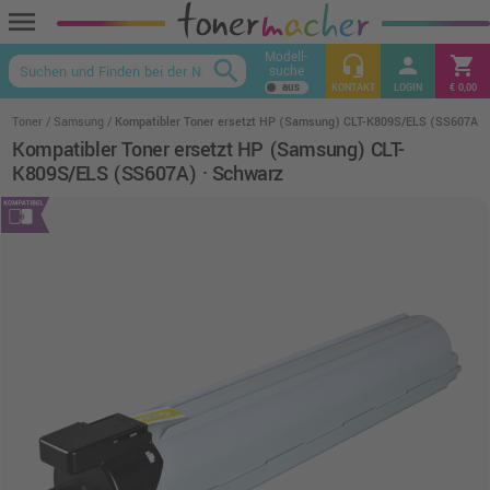
menu
Modell-
headset_mic
person
shopping_cart
search
suche
keyboard_arrow_up
KONTAKT
LOGIN
€ 0,00
Toner
Samsung
Kompatibler Toner ersetzt HP (Samsung) CLT-K809S/ELS (SS607A) 
Kompatibler Toner ersetzt HP (Samsung) CLT-
K809S/ELS (SS607A) · Schwarz