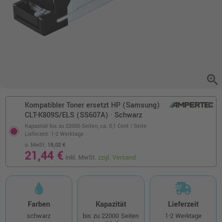
zoom_in
Kompatibler Toner ersetzt HP (Samsung)
CLT-K809S/ELS (SS607A) · Schwarz
Kapazität bis zu 22000 Seiten,
ca. 0,1 Cent / Seite
Lieferzeit: 1-2 Werktage
o. MwSt.
18,02 €
21,44 €
inkl. MwSt.
zzgl. Versand
Farben
Kapazität
Lieferzeit
schwarz
bis zu 22000 Seiten
1-2 Werktage