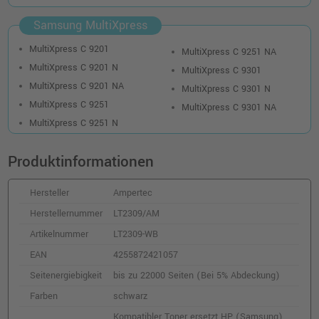
Samsung MultiXpress
MultiXpress C 9201
MultiXpress C 9251 NA
MultiXpress C 9201 N
MultiXpress C 9301
MultiXpress C 9201 NA
MultiXpress C 9301 N
MultiXpress C 9251
MultiXpress C 9301 NA
MultiXpress C 9251 N
Produktinformationen
Hersteller
Ampertec
Herstellernummer
LT2309/AM
Artikelnummer
LT2309-WB
EAN
4255872421057
Seitenergiebigkeit
bis zu 22000 Seiten (Bei 5% Abdeckung)
Farben
schwarz
Kompatibler Toner ersetzt HP (Samsung)