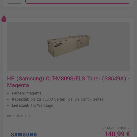
HP (Samsung) CLT-M809S/ELS Toner (SS649A) ·
Magenta
Farben:
magenta
Kapazität:
bis zu 15000 Seiten
(ca. 0,9 Cent / Seite)
Lieferzeit:
1-2 Werktage
chevron_right
mehr Details
o. MwSt. 118,48 €
140,99 €