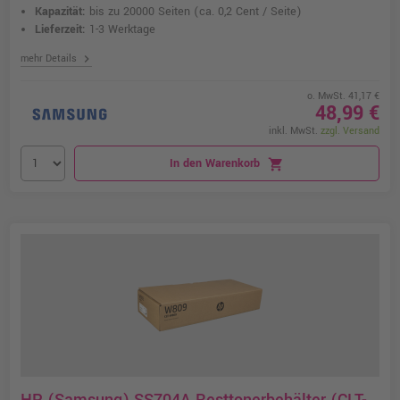
Kapazität:
bis zu 20000 Seiten
(ca. 0,2 Cent / Seite)
Lieferzeit:
1-3 Werktage
chevron_right
mehr Details
o. MwSt. 41,17 €
48,99 €
inkl. MwSt.
zzgl. Versand
In den Warenkorb
shopping_cart