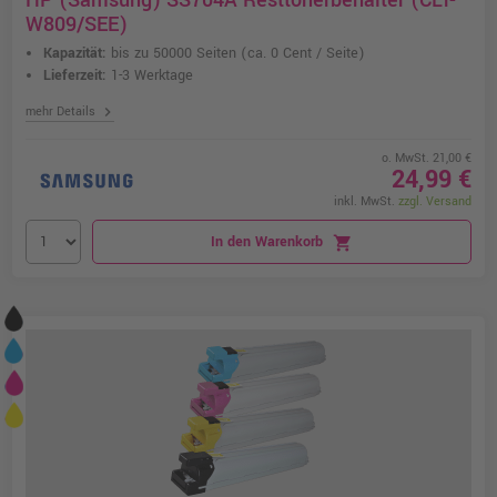
HP (Samsung) SS704A Resttonerbehälter (CLT-
W809/SEE)
Kapazität:
bis zu 50000 Seiten
(ca. 0 Cent / Seite)
Lieferzeit:
1-3 Werktage
chevron_right
mehr Details
o. MwSt. 21,00 €
24,99 €
inkl. MwSt.
zzgl. Versand
In den Warenkorb
shopping_cart