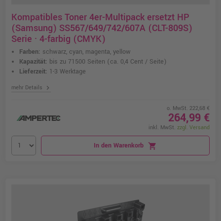
Kompatibles Toner 4er-Multipack ersetzt HP
(Samsung) SS567/649/742/607A (CLT-809S)
Serie · 4-farbig (CMYK)
Farben:
schwarz, cyan, magenta, yellow
Kapazität:
bis zu 71500 Seiten
(ca. 0,4 Cent / Seite)
Lieferzeit:
1-3 Werktage
chevron_right
mehr Details
o. MwSt. 222,68 €
264,99 €
inkl. MwSt.
zzgl. Versand
In den Warenkorb
shopping_cart