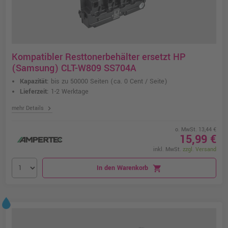
Kompatibler Resttonerbehälter ersetzt HP
(Samsung) CLT-W809 SS704A
Kapazität:
bis zu 50000 Seiten
(ca. 0 Cent / Seite)
Lieferzeit:
1-2 Werktage
chevron_right
mehr Details
o. MwSt. 13,44 €
15,99 €
inkl. MwSt.
zzgl. Versand
In den Warenkorb
shopping_cart