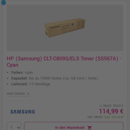
HP (Samsung) CLT-C809S/ELS Toner (SS567A) ·
Cyan
Farben:
cyan
Kapazität:
bis zu 15000 Seiten
(ca. 0,8 Cent / Seite)
Lieferzeit:
1-3 Werktage
chevron_right
mehr Details
o. MwSt. 96,63 €
114,99 €
inkl. MwSt.
zzgl. Versand
In den Warenkorb
shopping_cart