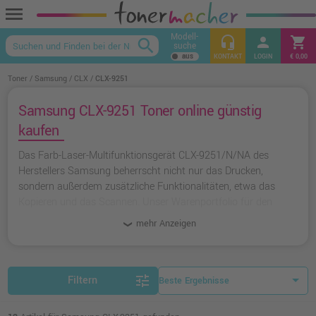
menu
Modell-
headset_mic
person
shopping_cart
search
suche
keyboard_arrow_up
KONTAKT
LOGIN
€ 0,00
Toner
Samsung
CLX
CLX-9251
Samsung CLX-9251 Toner online günstig
kaufen
Das Farb-Laser-Multifunktionsgerät CLX-9251/N/NA des
Herstellers Samsung beherrscht nicht nur das Drucken,
sondern außerdem zusätzliche Funktionalitäten, etwa das
Kopieren und das Scannen. Unser Warenportfolio für den
Drucker umfasst originale Toner und Zubehör-Artikel.
mehr Anzeigen
tune
Filtern