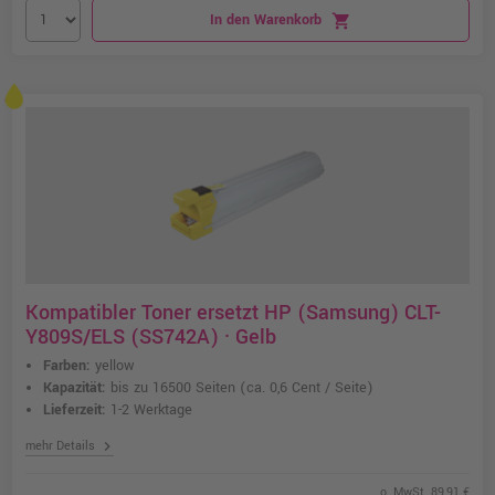
In den Warenkorb
shopping_cart
Kompatibler Toner ersetzt HP (Samsung) CLT-
Y809S/ELS (SS742A) · Gelb
Farben:
yellow
Kapazität:
bis zu 16500 Seiten
(ca. 0,6 Cent / Seite)
Lieferzeit:
1-2 Werktage
chevron_right
mehr Details
o. MwSt. 89,91 €