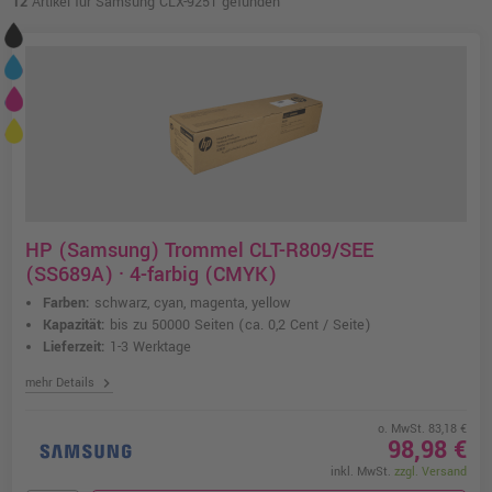
12
Artikel für Samsung CLX-9251 gefunden
HP (Samsung) Trommel CLT-R809/SEE
(SS689A) · 4-farbig (CMYK)
Farben:
schwarz, cyan, magenta, yellow
Kapazität:
bis zu 50000 Seiten
(ca. 0,2 Cent / Seite)
Lieferzeit:
1-3 Werktage
chevron_right
mehr Details
o. MwSt. 83,18 €
98,98 €
inkl. MwSt.
zzgl. Versand