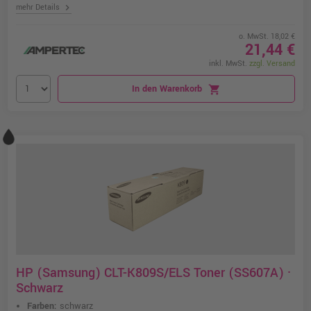
chevron_right
mehr Details
o. MwSt. 18,02 €
21,44 €
inkl. MwSt.
zzgl. Versand
In den Warenkorb
shopping_cart
HP (Samsung) CLT-K809S/ELS Toner (SS607A) ·
Schwarz
Farben:
schwarz