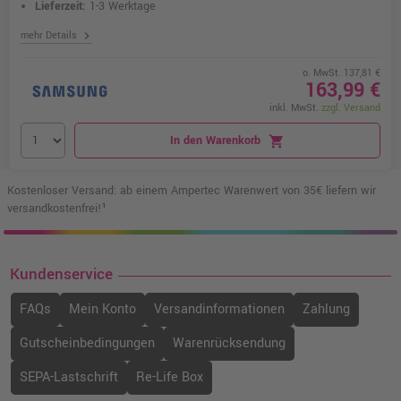
Lieferzeit:
1-3 Werktage
chevron_right
mehr Details
o. MwSt. 137,81 €
163,99 €
inkl. MwSt.
zzgl. Versand
In den Warenkorb
shopping_cart
Kostenloser Versand: ab einem Ampertec Warenwert von 35€ liefern wir
versandkostenfrei!¹
Kundenservice
FAQs
Mein Konto
Versandinformationen
Zahlung
Gutscheinbedingungen
Warenrücksendung
SEPA-Lastschrift
Re-Life Box