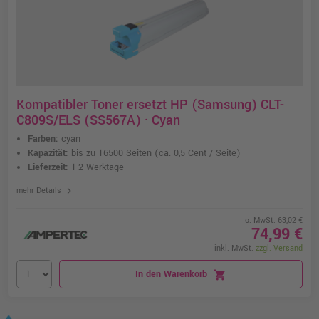
Kompatibler Toner ersetzt HP (Samsung) CLT-
C809S/ELS (SS567A) · Cyan
Farben:
cyan
Kapazität:
bis zu 16500 Seiten
(ca. 0,5 Cent / Seite)
Lieferzeit:
1-2 Werktage
chevron_right
mehr Details
o. MwSt. 63,02 €
74,99 €
inkl. MwSt.
zzgl. Versand
In den Warenkorb
shopping_cart