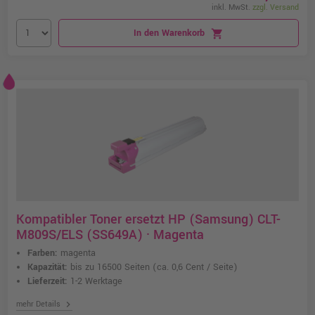
inkl. MwSt.
zzgl. Versand
In den Warenkorb
shopping_cart
Kompatibler Toner ersetzt HP (Samsung) CLT-
M809S/ELS (SS649A) · Magenta
Farben:
magenta
Kapazität:
bis zu 16500 Seiten
(ca. 0,6 Cent / Seite)
Lieferzeit:
1-2 Werktage
chevron_right
mehr Details