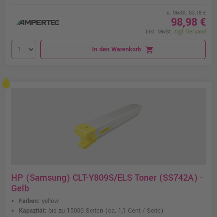
o. MwSt. 83,18 €
98,98 €
inkl. MwSt.
zzgl. Versand
In den Warenkorb
shopping_cart
HP (Samsung) CLT-Y809S/ELS Toner (SS742A) ·
Gelb
Farben:
yellow
Kapazität:
bis zu 15000 Seiten
(ca. 1,1 Cent / Seite)