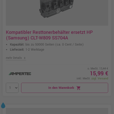
Kompatibler Resttonerbehälter ersetzt HP
(Samsung) CLT-W809 SS704A
Kapazität:
bis zu 50000 Seiten
(ca. 0 Cent / Seite)
Lieferzeit:
1-2 Werktage
chevron_right
mehr Details
o. MwSt. 13,44 €
15,99 €
inkl. MwSt.
zzgl. Versand
In den Warenkorb
shopping_cart