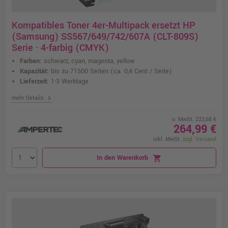
Kompatibles Toner 4er-Multipack ersetzt HP
(Samsung) SS567/649/742/607A (CLT-809S)
Serie · 4-farbig (CMYK)
Farben:
schwarz, cyan, magenta, yellow
Kapazität:
bis zu 71500 Seiten
(ca. 0,4 Cent / Seite)
Lieferzeit:
1-3 Werktage
chevron_right
mehr Details
o. MwSt. 222,68 €
264,99 €
inkl. MwSt.
zzgl. Versand
In den Warenkorb
shopping_cart