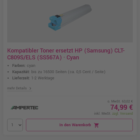
Kompatibler Toner ersetzt HP (Samsung) CLT-
C809S/ELS (SS567A) · Cyan
Farben:
cyan
Kapazität:
bis zu 16500 Seiten
(ca. 0,5 Cent / Seite)
Lieferzeit:
1-2 Werktage
chevron_right
mehr Details
o. MwSt. 63,02 €
74,99 €
inkl. MwSt.
zzgl. Versand
In den Warenkorb
shopping_cart