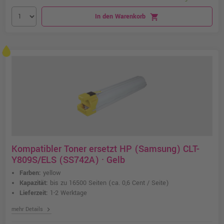
In den Warenkorb
shopping_cart
Kompatibler Toner ersetzt HP (Samsung) CLT-
Y809S/ELS (SS742A) · Gelb
Farben:
yellow
Kapazität:
bis zu 16500 Seiten
(ca. 0,6 Cent / Seite)
Lieferzeit:
1-2 Werktage
chevron_right
mehr Details