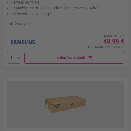
Farben:
schwarz
Kapazität:
bis zu 20000 Seiten
(ca. 0,2 Cent / Seite)
Lieferzeit:
1-3 Werktage
chevron_right
mehr Details
o. MwSt. 41,17 €
48,99 €
inkl. MwSt.
zzgl. Versand
In den Warenkorb
shopping_cart