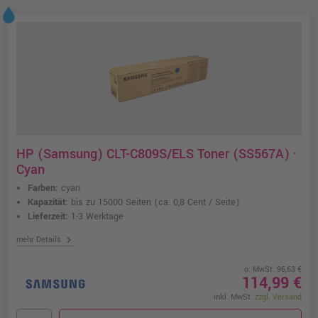
HP (Samsung) CLT-C809S/ELS Toner (SS567A) ·
Cyan
Farben:
cyan
Kapazität:
bis zu 15000 Seiten
(ca. 0,8 Cent / Seite)
Lieferzeit:
1-3 Werktage
chevron_right
mehr Details
o. MwSt. 96,63 €
114,99 €
inkl. MwSt.
zzgl. Versand