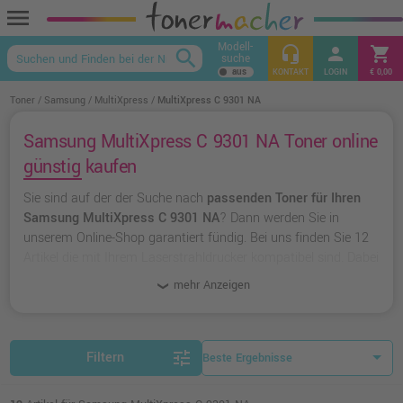
menu
Modell-
headset_mic
person
shopping_cart
search
suche
keyboard_arrow_up
KONTAKT
LOGIN
€ 0,00
Toner
Samsung
MultiXpress
MultiXpress C 9301 NA
Samsung MultiXpress C 9301 NA Toner online
günstig kaufen
Sie sind auf der der Suche nach
passenden Toner für Ihren
Samsung MultiXpress C 9301 NA
? Dann werden Sie in
unserem Online-Shop garantiert fündig. Bei uns finden Sie 12
Artikel die mit Ihrem Laserstrahldrucker kompatibel sind. Dabei
können Sie aus
originalen Toner von Samsung
wählen oder
mehr Anzeigen
zu
unserer Hausmarke Ampertec
greifen.
tune
Filtern