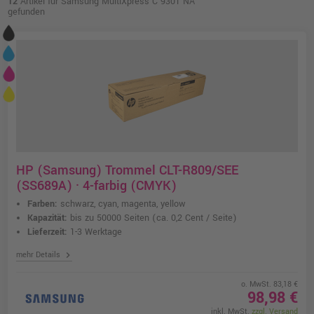
12
Artikel für Samsung MultiXpress C 9301 NA
gefunden
HP (Samsung) Trommel CLT-R809/SEE
(SS689A) · 4-farbig (CMYK)
Farben:
schwarz, cyan, magenta, yellow
Kapazität:
bis zu 50000 Seiten
(ca. 0,2 Cent / Seite)
Lieferzeit:
1-3 Werktage
chevron_right
mehr Details
o. MwSt. 83,18 €
98,98 €
inkl. MwSt.
zzgl. Versand