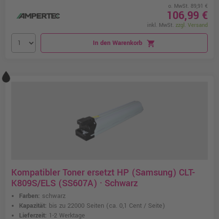
o. MwSt. 89,91 €
106,99 €
inkl. MwSt.
zzgl. Versand
In den Warenkorb
shopping_cart
Kompatibler Toner ersetzt HP (Samsung) CLT-
K809S/ELS (SS607A) · Schwarz
Farben:
schwarz
Kapazität:
bis zu 22000 Seiten
(ca. 0,1 Cent / Seite)
Lieferzeit:
1-2 Werktage