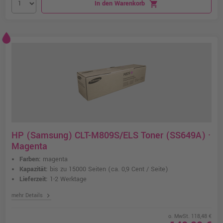
In den Warenkorb
shopping_cart
HP (Samsung) CLT-M809S/ELS Toner (SS649A) ·
Magenta
Farben:
magenta
Kapazität:
bis zu 15000 Seiten
(ca. 0,9 Cent / Seite)
Lieferzeit:
1-2 Werktage
chevron_right
mehr Details
o. MwSt. 118,48 €