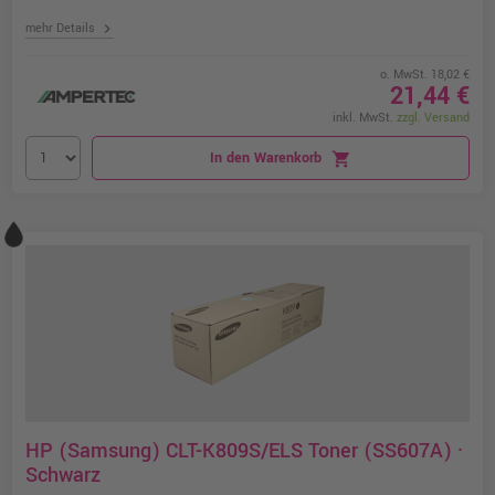
chevron_right
mehr Details
o. MwSt. 18,02 €
21,44 €
inkl. MwSt.
zzgl. Versand
In den Warenkorb
shopping_cart
HP (Samsung) CLT-K809S/ELS Toner (SS607A) ·
Schwarz