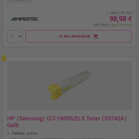
o. MwSt. 83,18 €
98,98 €
inkl. MwSt.
zzgl. Versand
In den Warenkorb
shopping_cart
HP (Samsung) CLT-Y809S/ELS Toner (SS742A) ·
Gelb
Farben:
yellow