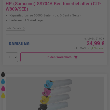
HP (Samsung) SS704A Resttonerbehälter (CLT-
W809/SEE)
Kapazität:
bis zu 50000 Seiten
(ca. 0 Cent / Seite)
Lieferzeit:
1-3 Werktage
chevron_right
mehr Details
o. MwSt. 21,00 €
24,99 €
inkl. MwSt.
zzgl. Versand
In den Warenkorb
shopping_cart