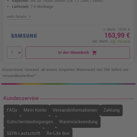
Kapazität:
bis zu 15000 Seiten
(ca. 1,1 Cent / Seite)
Lieferzeit:
1-3 Werktage
chevron_right
mehr Details
o. MwSt. 137,81 €
163,99 €
inkl. MwSt.
zzgl. Versand
In den Warenkorb
shopping_cart
Kostenloser Versand: ab einem Ampertec Warenwert von 35€ liefern wir
versandkostenfrei!¹
Kundenservice
FAQs
Mein Konto
Versandinformationen
Zahlung
Gutscheinbedingungen
Warenrücksendung
SEPA-Lastschrift
Re-Life Box