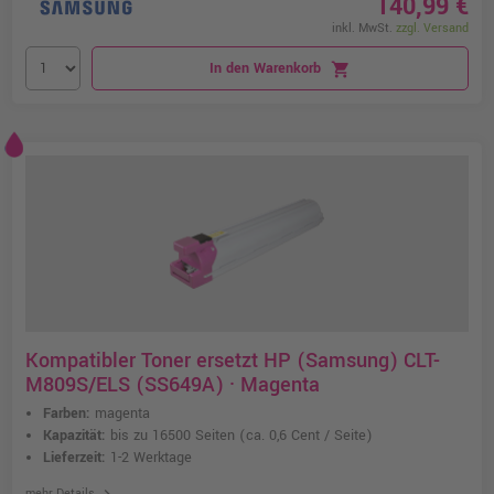
140,99 €
inkl. MwSt.
zzgl. Versand
In den Warenkorb
shopping_cart
Kompatibler Toner ersetzt HP (Samsung) CLT-
M809S/ELS (SS649A) · Magenta
Farben:
magenta
Kapazität:
bis zu 16500 Seiten
(ca. 0,6 Cent / Seite)
Lieferzeit:
1-2 Werktage
chevron_right
mehr Details