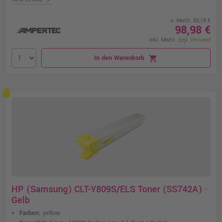
o. MwSt. 83,18 €
98,98 €
inkl. MwSt.
zzgl. Versand
In den Warenkorb
shopping_cart
HP (Samsung) CLT-Y809S/ELS Toner (SS742A) ·
Gelb
Farben:
yellow