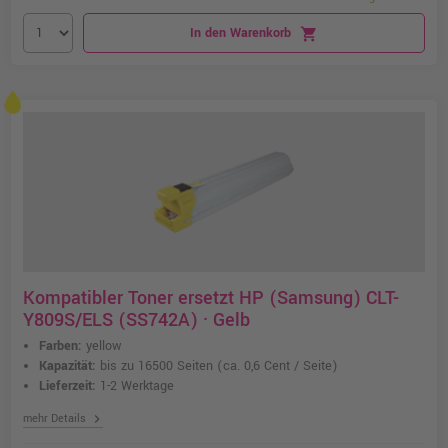
In den Warenkorb
shopping_cart
Kompatibler Toner ersetzt HP (Samsung) CLT-
Y809S/ELS (SS742A) · Gelb
Farben:
yellow
Kapazität:
bis zu 16500 Seiten
(ca. 0,6 Cent / Seite)
Lieferzeit:
1-2 Werktage
chevron_right
mehr Details