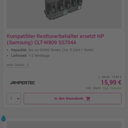
Kompatibler Resttonerbehälter ersetzt HP
(Samsung) CLT-W809 SS704A
Kapazität:
bis zu 50000 Seiten
(ca. 0 Cent / Seite)
Lieferzeit:
1-2 Werktage
chevron_right
mehr Details
o. MwSt. 13,44 €
15,99 €
inkl. MwSt.
zzgl. Versand
In den Warenkorb
shopping_cart