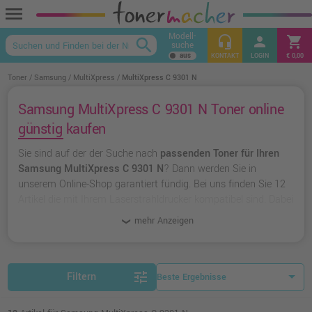
menu
Modell-
headset_mic
person
shopping_cart
search
suche
keyboard_arrow_up
KONTAKT
LOGIN
€ 0,00
Toner
Samsung
MultiXpress
MultiXpress C 9301 N
Samsung MultiXpress C 9301 N Toner online
günstig kaufen
Sie sind auf der der Suche nach
passenden Toner für Ihren
Samsung MultiXpress C 9301 N
? Dann werden Sie in
unserem Online-Shop garantiert fündig. Bei uns finden Sie 12
Artikel die mit Ihrem Laserstrahldrucker kompatibel sind. Dabei
können Sie aus
originalen Toner von Samsung
wählen oder
mehr Anzeigen
zu
unserer Hausmarke Ampertec
greifen.
tune
Filtern