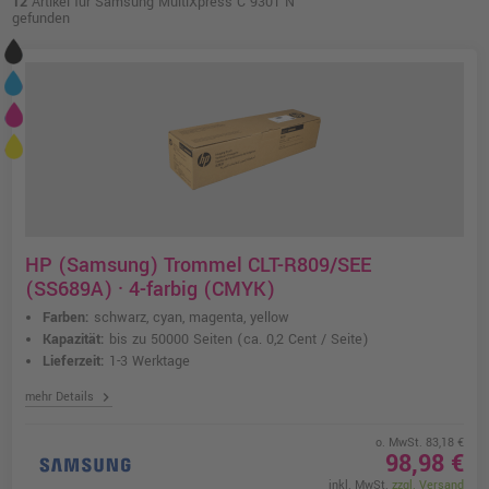
12
Artikel für Samsung MultiXpress C 9301 N
gefunden
HP (Samsung) Trommel CLT-R809/SEE
(SS689A) · 4-farbig (CMYK)
Farben:
schwarz, cyan, magenta, yellow
Kapazität:
bis zu 50000 Seiten
(ca. 0,2 Cent / Seite)
Lieferzeit:
1-3 Werktage
chevron_right
mehr Details
o. MwSt. 83,18 €
98,98 €
inkl. MwSt.
zzgl. Versand