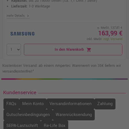
Kapazität:
bis zu 15000 Seiten
(ca. 1,1 Cent / Seite)
Lieferzeit:
1-3 Werktage
chevron_right
mehr Details
o. MwSt. 137,81 €
163,99 €
inkl. MwSt.
zzgl. Versand
In den Warenkorb
shopping_cart
Kostenloser Versand: ab einem Ampertec Warenwert von 35€ liefern wir
versandkostenfrei!¹
Kundenservice
FAQs
Mein Konto
Versandinformationen
Zahlung
Gutscheinbedingungen
Warenrücksendung
SEPA-Lastschrift
Re-Life Box