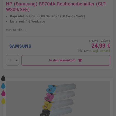
HP (Samsung) SS704A Resttonerbehälter (CLT-
W809/SEE)
Kapazität:
bis zu 50000 Seiten
(ca. 0 Cent / Seite)
Lieferzeit:
1-3 Werktage
chevron_right
mehr Details
o. MwSt. 21,00 €
24,99 €
inkl. MwSt.
zzgl. Versand
In den Warenkorb
shopping_cart