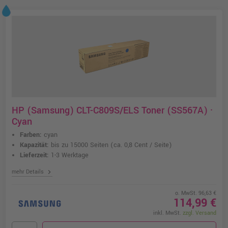
HP (Samsung) CLT-C809S/ELS Toner (SS567A) ·
Cyan
Farben:
cyan
Kapazität:
bis zu 15000 Seiten
(ca. 0,8 Cent / Seite)
Lieferzeit:
1-3 Werktage
chevron_right
mehr Details
o. MwSt. 96,63 €
114,99 €
inkl. MwSt.
zzgl. Versand