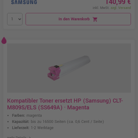
140,99 €
inkl. MwSt.
zzgl. Versand
In den Warenkorb
shopping_cart
Kompatibler Toner ersetzt HP (Samsung) CLT-
M809S/ELS (SS649A) · Magenta
Farben:
magenta
Kapazität:
bis zu 16500 Seiten
(ca. 0,6 Cent / Seite)
Lieferzeit:
1-2 Werktage
chevron_right
mehr Details