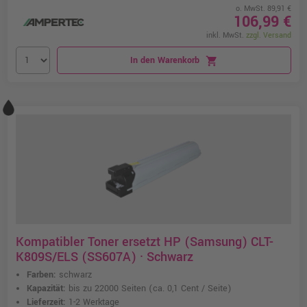
o. MwSt. 89,91 €
106,99 €
inkl. MwSt.
zzgl. Versand
In den Warenkorb
shopping_cart
Kompatibler Toner ersetzt HP (Samsung) CLT-
K809S/ELS (SS607A) · Schwarz
Farben:
schwarz
Kapazität:
bis zu 22000 Seiten
(ca. 0,1 Cent / Seite)
Lieferzeit:
1-2 Werktage