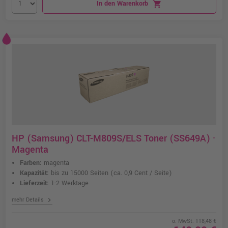
In den Warenkorb
shopping_cart
HP (Samsung) CLT-M809S/ELS Toner (SS649A) ·
Magenta
Farben:
magenta
Kapazität:
bis zu 15000 Seiten
(ca. 0,9 Cent / Seite)
Lieferzeit:
1-2 Werktage
chevron_right
mehr Details
o. MwSt. 118,48 €