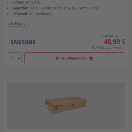
Farben:
schwarz
Kapazität:
bis zu 20000 Seiten
(ca. 0,2 Cent / Seite)
Lieferzeit:
1-3 Werktage
chevron_right
mehr Details
o. MwSt. 41,17 €
48,99 €
inkl. MwSt.
zzgl. Versand
In den Warenkorb
shopping_cart