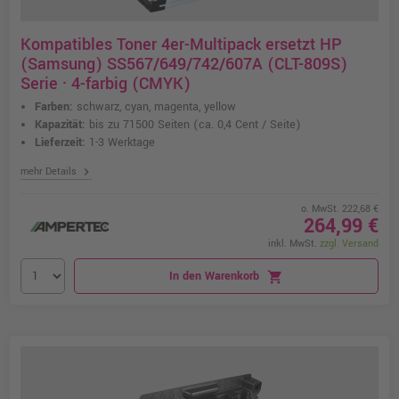
Kompatibles Toner 4er-Multipack ersetzt HP
(Samsung) SS567/649/742/607A (CLT-809S)
Serie · 4-farbig (CMYK)
Farben:
schwarz, cyan, magenta, yellow
Kapazität:
bis zu 71500 Seiten
(ca. 0,4 Cent / Seite)
Lieferzeit:
1-3 Werktage
chevron_right
mehr Details
o. MwSt. 222,68 €
264,99 €
inkl. MwSt.
zzgl. Versand
In den Warenkorb
shopping_cart