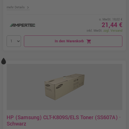
chevron_right
mehr Details
o. MwSt. 18,02 €
21,44 €
inkl. MwSt.
zzgl. Versand
In den Warenkorb
shopping_cart
HP (Samsung) CLT-K809S/ELS Toner (SS607A) ·
Schwarz