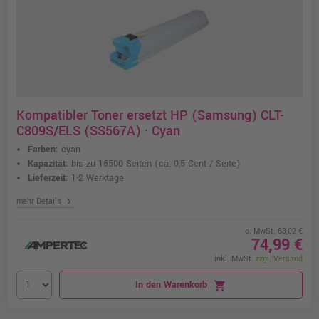
Kompatibler Toner ersetzt HP (Samsung) CLT-
C809S/ELS (SS567A) · Cyan
Farben:
cyan
Kapazität:
bis zu 16500 Seiten
(ca. 0,5 Cent / Seite)
Lieferzeit:
1-2 Werktage
chevron_right
mehr Details
o. MwSt. 63,02 €
74,99 €
inkl. MwSt.
zzgl. Versand
In den Warenkorb
shopping_cart