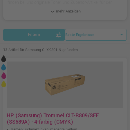
finden bei uns originale Toner und Zubehör-Artikel für den
Multifunktions-Drucker.
mehr Anzeigen
tune
Filtern
12
Artikel für Samsung CLX-9301 N gefunden
HP (Samsung) Trommel CLT-R809/SEE
(SS689A) · 4-farbig (CMYK)
Farben:
schwarz, cyan, magenta, yellow