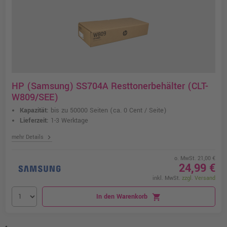
HP (Samsung) SS704A Resttonerbehälter (CLT-
W809/SEE)
Kapazität:
bis zu 50000 Seiten
(ca. 0 Cent / Seite)
Lieferzeit:
1-3 Werktage
chevron_right
mehr Details
o. MwSt. 21,00 €
24,99 €
inkl. MwSt.
zzgl. Versand
In den Warenkorb
shopping_cart