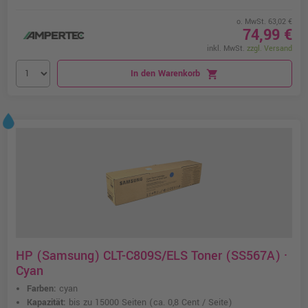
o. MwSt. 63,02 €
74,99 €
inkl. MwSt.
zzgl. Versand
In den Warenkorb
shopping_cart
HP (Samsung) CLT-C809S/ELS Toner (SS567A) ·
Cyan
Farben:
cyan
Kapazität:
bis zu 15000 Seiten
(ca. 0,8 Cent / Seite)