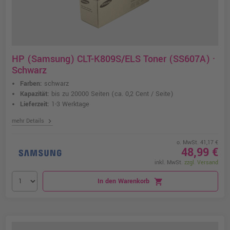
HP (Samsung) CLT-K809S/ELS Toner (SS607A) ·
Schwarz
Farben:
schwarz
Kapazität:
bis zu 20000 Seiten
(ca. 0,2 Cent / Seite)
Lieferzeit:
1-3 Werktage
chevron_right
mehr Details
o. MwSt. 41,17 €
48,99 €
inkl. MwSt.
zzgl. Versand
In den Warenkorb
shopping_cart