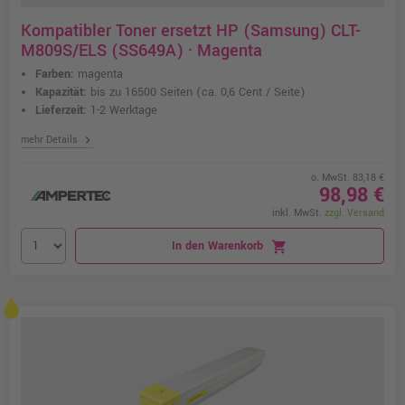
Kompatibler Toner ersetzt HP (Samsung) CLT-
M809S/ELS (SS649A) · Magenta
Farben:
magenta
Kapazität:
bis zu 16500 Seiten
(ca. 0,6 Cent / Seite)
Lieferzeit:
1-2 Werktage
chevron_right
mehr Details
o. MwSt. 83,18 €
98,98 €
inkl. MwSt.
zzgl. Versand
In den Warenkorb
shopping_cart