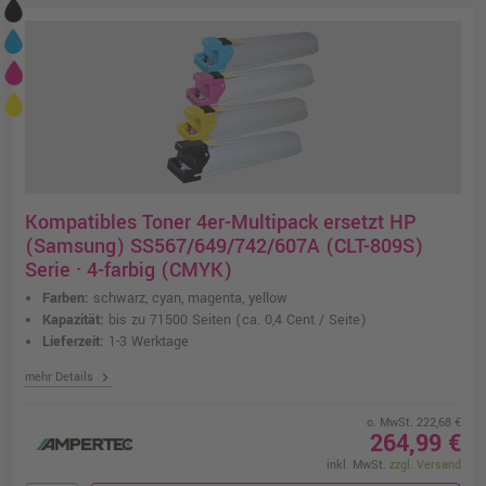
Kompatibles Toner 4er-Multipack ersetzt HP
(Samsung) SS567/649/742/607A (CLT-809S)
Serie · 4-farbig (CMYK)
Farben:
schwarz, cyan, magenta, yellow
Kapazität:
bis zu 71500 Seiten
(ca. 0,4 Cent / Seite)
Lieferzeit:
1-3 Werktage
chevron_right
mehr Details
o. MwSt. 222,68 €
264,99 €
inkl. MwSt.
zzgl. Versand