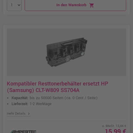
In den Warenkorb
shopping_cart
Kompatibler Resttonerbehälter ersetzt HP
(Samsung) CLT-W809 SS704A
Kapazität:
bis zu 50000 Seiten
(ca. 0 Cent / Seite)
Lieferzeit:
1-2 Werktage
chevron_right
mehr Details
o. MwSt. 13,44 €
15,99 €