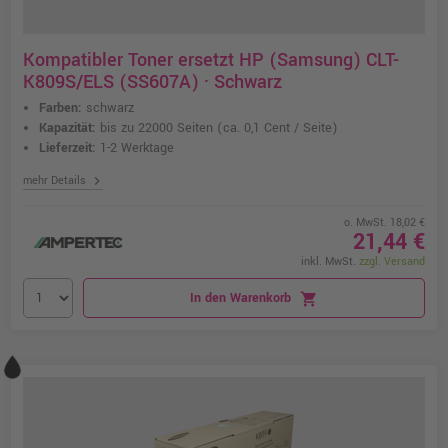
Kompatibler Toner ersetzt HP (Samsung) CLT-
K809S/ELS (SS607A) · Schwarz
Farben:
schwarz
Kapazität:
bis zu 22000 Seiten
(ca. 0,1 Cent / Seite)
Lieferzeit:
1-2 Werktage
chevron_right
mehr Details
o. MwSt. 18,02 €
21,44 €
inkl. MwSt.
zzgl. Versand
In den Warenkorb
shopping_cart