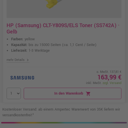
HP (Samsung) CLT-Y809S/ELS Toner (SS742A) ·
Gelb
Farben:
yellow
Kapazität:
bis zu 15000 Seiten
(ca. 1,1 Cent / Seite)
Lieferzeit:
1-3 Werktage
chevron_right
mehr Details
o. MwSt. 137,81 €
163,99 €
inkl. MwSt.
zzgl. Versand
In den Warenkorb
shopping_cart
Kostenloser Versand: ab einem Ampertec Warenwert von 35€ liefern wir
versandkostenfrei!¹