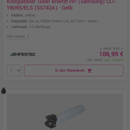
Kompatibler Toner ersetzt HP (Samsung) CLT-
Y809S/ELS (SS742A) · Gelb
Farben:
yellow
Kapazität:
bis zu 16500 Seiten
(ca. 0,6 Cent / Seite)
Lieferzeit:
1-2 Werktage
chevron_right
mehr Details
o. MwSt. 89,91 €
106,99 €
inkl. MwSt.
zzgl. Versand
In den Warenkorb
shopping_cart