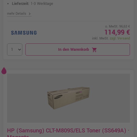
Lieferzeit:
1-3 Werktage
chevron_right
mehr Details
o. MwSt. 96,63 €
114,99 €
inkl. MwSt.
zzgl. Versand
In den Warenkorb
shopping_cart
HP (Samsung) CLT-M809S/ELS Toner (SS649A) ·