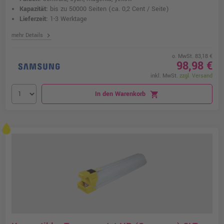
Kapazität:
bis zu 50000 Seiten
(ca. 0,2 Cent / Seite)
Lieferzeit:
1-3 Werktage
chevron_right
mehr Details
o. MwSt. 83,18 €
98,98 €
inkl. MwSt.
zzgl. Versand
In den Warenkorb
shopping_cart