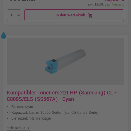
inkl. MwSt.
zzgl. Versand
In den Warenkorb
shopping_cart
Kompatibler Toner ersetzt HP (Samsung) CLT-
C809S/ELS (SS567A) · Cyan
Farben:
cyan
Kapazität:
bis zu 16500 Seiten
(ca. 0,5 Cent / Seite)
Lieferzeit:
1-2 Werktage
chevron_right
mehr Details