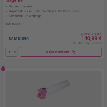
Magenta
Farben:
magenta
Kapazität:
bis zu 15000 Seiten
(ca. 0,9 Cent / Seite)
Lieferzeit:
1-2 Werktage
chevron_right
mehr Details
o. MwSt. 118,48 €
140,99 €
inkl. MwSt.
zzgl. Versand
In den Warenkorb
shopping_cart