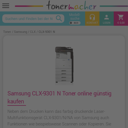
menu
Modell-
headset_mic
person
shopping_cart
search
suche
keyboard_arrow_up
KONTAKT
LOGIN
€ 0,00
Toner
Samsung
CLX
CLX-9301 N
Samsung CLX-9301 N Toner online günstig
kaufen
Neben dem Drucken kann das farbig druckende Laser-
Multifunktionsgerät CLX-9301/N/NA von Samsung auch
Funktionen wie beispielsweise Scannen oder Kopieren. Sie