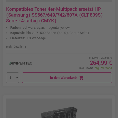
Kompatibles Toner 4er-Multipack ersetzt HP
(Samsung) SS567/649/742/607A (CLT-809S)
Serie · 4-farbig (CMYK)
Farben:
schwarz, cyan, magenta, yellow
Kapazität:
bis zu 71500 Seiten
(ca. 0,4 Cent / Seite)
Lieferzeit:
1-3 Werktage
chevron_right
mehr Details
o. MwSt. 222,68 €
264,99 €
inkl. MwSt.
zzgl. Versand
In den Warenkorb
shopping_cart