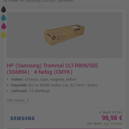
12
Artikel für Samsung CLX-9201 gefunden
HP (Samsung) Trommel CLT-R809/SEE
(SS689A) · 4-farbig (CMYK)
Farben:
schwarz, cyan, magenta, yellow
Kapazität:
bis zu 50000 Seiten
(ca. 0,2 Cent / Seite)
Lieferzeit:
1-3 Werktage
chevron_right
mehr Details
o. MwSt. 83,18 €
98,98 €
inkl. MwSt.
zzgl. Versand