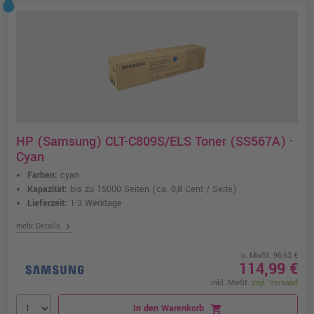
HP (Samsung) CLT-C809S/ELS Toner (SS567A) ·
Cyan
Farben:
cyan
Kapazität:
bis zu 15000 Seiten
(ca. 0,8 Cent / Seite)
Lieferzeit:
1-3 Werktage
chevron_right
mehr Details
o. MwSt. 96,63 €
114,99 €
inkl. MwSt.
zzgl. Versand
In den Warenkorb
shopping_cart