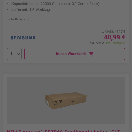
Kapazität:
bis zu 20000 Seiten
(ca. 0,2 Cent / Seite)
Lieferzeit:
1-3 Werktage
chevron_right
mehr Details
o. MwSt. 41,17 €
48,99 €
inkl. MwSt.
zzgl. Versand
In den Warenkorb
shopping_cart