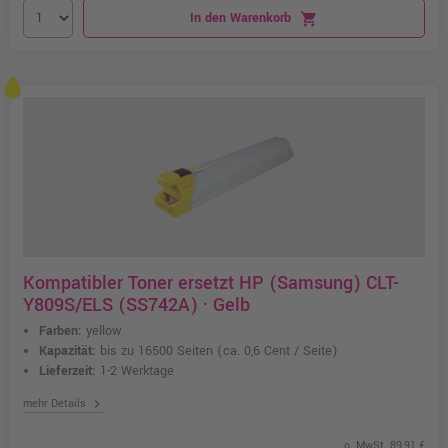
In den Warenkorb
shopping_cart
Kompatibler Toner ersetzt HP (Samsung) CLT-
Y809S/ELS (SS742A) · Gelb
Farben:
yellow
Kapazität:
bis zu 16500 Seiten
(ca. 0,6 Cent / Seite)
Lieferzeit:
1-2 Werktage
chevron_right
mehr Details
o. MwSt. 89,91 €