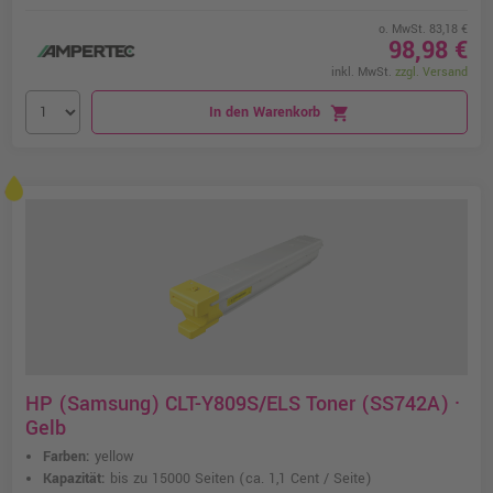
o. MwSt. 83,18 €
98,98 €
inkl. MwSt.
zzgl. Versand
In den Warenkorb
shopping_cart
HP (Samsung) CLT-Y809S/ELS Toner (SS742A) ·
Gelb
Farben:
yellow
Kapazität:
bis zu 15000 Seiten
(ca. 1,1 Cent / Seite)