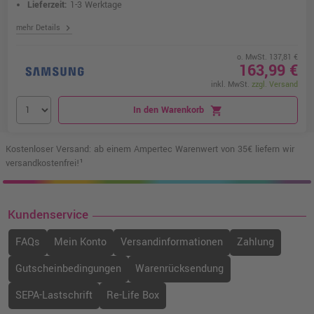
Lieferzeit:
1-3 Werktage
chevron_right
mehr Details
o. MwSt. 137,81 €
163,99 €
inkl. MwSt.
zzgl. Versand
In den Warenkorb
shopping_cart
Kostenloser Versand: ab einem Ampertec Warenwert von 35€ liefern wir
versandkostenfrei!¹
Kundenservice
FAQs
Mein Konto
Versandinformationen
Zahlung
Gutscheinbedingungen
Warenrücksendung
SEPA-Lastschrift
Re-Life Box