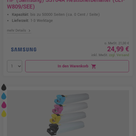
HP (Samsung) SS704A Resttonerbehälter (CLT-
W809/SEE)
Kapazität:
bis zu 50000 Seiten
(ca. 0 Cent / Seite)
Lieferzeit:
1-3 Werktage
chevron_right
mehr Details
o. MwSt. 21,00 €
24,99 €
inkl. MwSt.
zzgl. Versand
In den Warenkorb
shopping_cart