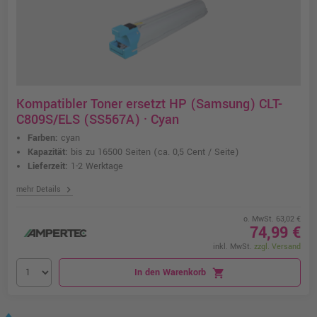
Kompatibler Toner ersetzt HP (Samsung) CLT-
C809S/ELS (SS567A) · Cyan
Farben:
cyan
Kapazität:
bis zu 16500 Seiten
(ca. 0,5 Cent / Seite)
Lieferzeit:
1-2 Werktage
chevron_right
mehr Details
o. MwSt. 63,02 €
74,99 €
inkl. MwSt.
zzgl. Versand
In den Warenkorb
shopping_cart