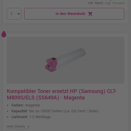
inkl. MwSt.
zzgl. Versand
In den Warenkorb
shopping_cart
Kompatibler Toner ersetzt HP (Samsung) CLT-
M809S/ELS (SS649A) · Magenta
Farben:
magenta
Kapazität:
bis zu 16500 Seiten
(ca. 0,6 Cent / Seite)
Lieferzeit:
1-2 Werktage
chevron_right
mehr Details