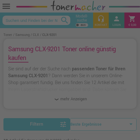
menu
Modell-
headset_mic
person
shopping_cart
search
suche
keyboard_arrow_up
KONTAKT
LOGIN
€ 0,00
Toner
Samsung
CLX
CLX-9201
Samsung CLX-9201 Toner online günstig
kaufen
Sie sind auf der der Suche nach
passenden Toner für Ihren
Samsung CLX-9201
? Dann werden Sie in unserem Online-
Shop garantiert fündig. Bei uns finden Sie 12 Artikel die mit
Ihrem Laserstrahldrucker kompatibel sind. Dabei können Sie
aus
originalen Toner von Samsung
wählen oder zu
unserer
mehr Anzeigen
Hausmarke Ampertec
greifen.
tune
Filtern