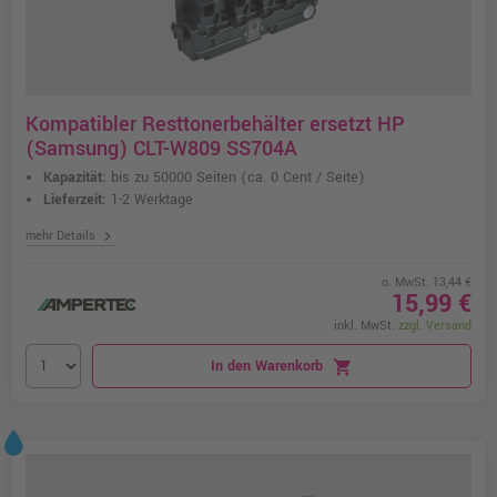
Kompatibler Resttonerbehälter ersetzt HP
(Samsung) CLT-W809 SS704A
Kapazität:
bis zu 50000 Seiten
(ca. 0 Cent / Seite)
Lieferzeit:
1-2 Werktage
chevron_right
mehr Details
o. MwSt. 13,44 €
15,99 €
inkl. MwSt.
zzgl. Versand
In den Warenkorb
shopping_cart