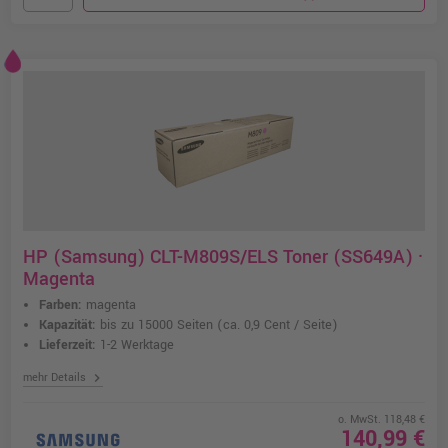
HP (Samsung) CLT-M809S/ELS Toner (SS649A) ·
Magenta
Farben:
magenta
Kapazität:
bis zu 15000 Seiten
(ca. 0,9 Cent / Seite)
Lieferzeit:
1-2 Werktage
chevron_right
mehr Details
o. MwSt. 118,48 €
140,99 €