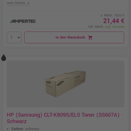
chevron_right
mehr Details
o. MwSt. 18,02 €
21,44 €
inkl. MwSt.
zzgl. Versand
In den Warenkorb
shopping_cart
HP (Samsung) CLT-K809S/ELS Toner (SS607A) ·
Schwarz
Farben:
schwarz