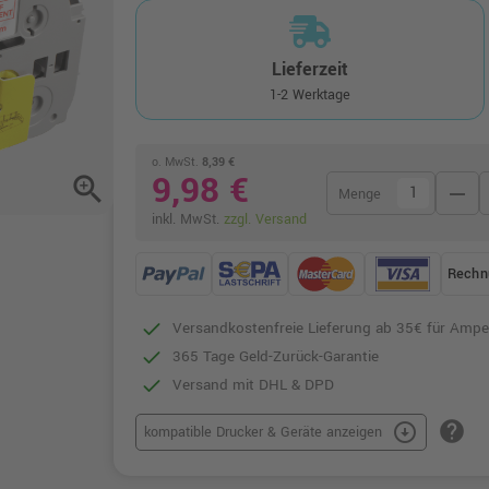
Lieferzeit
1-2 Werktage
o. MwSt.
8,39 €
9,98 €
zoom_in
remove
Menge
inkl. MwSt.
zzgl. Versand
Rechn
Versandkostenfreie Lieferung ab 35€ für Ampe
365 Tage Geld-Zurück-Garantie
Versand mit DHL & DPD
help
arrow_circle_down
kompatible Drucker & Geräte anzeigen