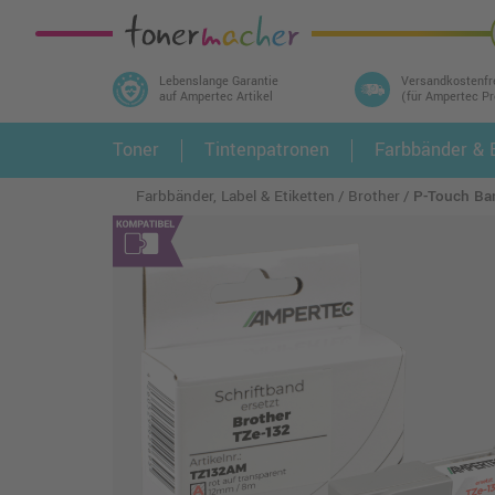
Lebenslange Garantie
Versandkostenfr
auf Ampertec Artikel
(für Ampertec P
In 3 einfachen Schritten ihr Druckermodell
Toner
Tintenpatronen
Farbbänder & E
1.
und alle dazu passenden Artikel finden ➤
Farbbänder, Label & Etiketten
Brother
P-Touch Ban