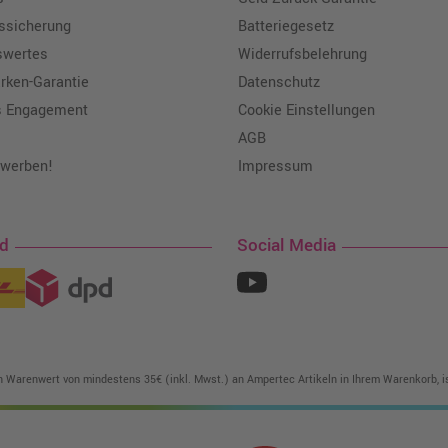
tssicherung
Batteriegesetz
swertes
Widerrufsbelehrung
ken-Garantie
Datenschutz
s Engagement
Cookie Einstellungen
AGB
 werben!
Impressum
nd
Social Media
in Warenwert von mindestens 35€ (inkl. Mwst.) an Ampertec Artikeln in Ihrem Warenkorb, is