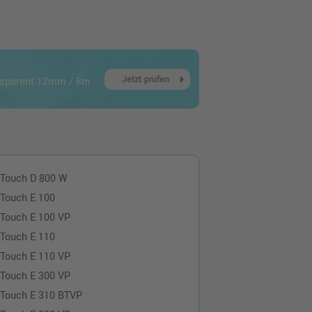
arrow_right
Jetzt prüfen
ansparent 12mm / 8m
-Touch D 800 W
-Touch E 100
-Touch E 100 VP
-Touch E 110
-Touch E 110 VP
-Touch E 300 VP
-Touch E 310 BTVP