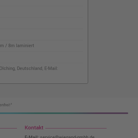
mm / 8m laminiert
lching, Deutschland, E-Mail:
nfrei!¹
Kontakt
E-Mail:
service@wiegand-gmbh.de