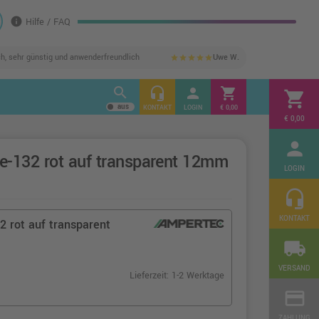
info
Hilfe / FAQ
ch, sehr günstig und anwenderfreundlich
Uwe W.
star
star
star
star
star
search
headset_mic
person
shopping_cart
shopping_cart
KONTAKT
LOGIN
€ 0,00
€ 0,00
person
e-132 rot auf transparent 12mm
LOGIN
headset_mic
KONTAKT
 rot auf transparent
local_shipping
VERSAND
Lieferzeit: 1-2 Werktage
credit_card
ZAHLUNG