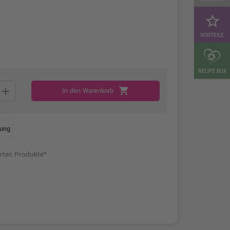
star_border
VORTEILE
RELIFE BOX
add
shopping_cart
In den Warenkorb
ung
rtec Produkte*