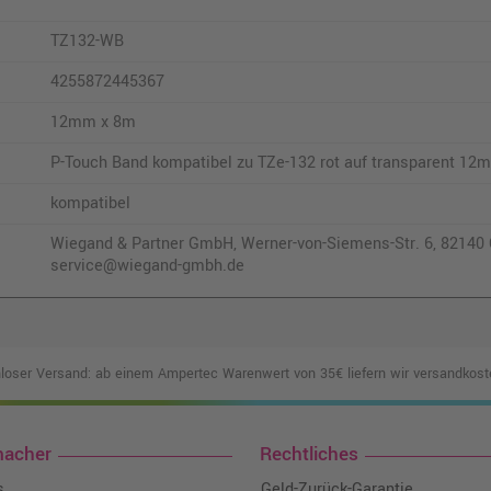
TZ132-WB
4255872445367
12mm x 8m
P-Touch Band kompatibel zu TZe-132 rot auf transparent 12
kompatibel
Wiegand & Partner GmbH, Werner-von-Siemens-Str. 6, 82140 O
service@wiegand-gmbh.de
loser Versand: ab einem Ampertec Warenwert von 35€ liefern wir versandkoste
macher
Rechtliches
s
Geld-Zurück-Garantie