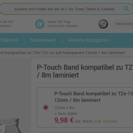
search
ei ab 35€¹
Ganze 365 Tage
Übersichtli
rodukte)
Geld-zurück-Garantie
tiketten
Markenwelt
weitere Kategorien
2.
3.
d kompatibel zu TZe-132 rot auf transparent 12mm / 8m laminiert
P-Touch Band kompatibel zu TZ
/ 8m laminiert
P-Touch Band kompatibel zu TZe-132
12mm / 8m laminiert
12mm x 8m
o. MwSt.
8,39 €
9,98 €
inkl. MwSt.
zzgl. Versand