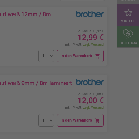
star_border
 auf weiß 12mm / 8m
VORTEILE
o. MwSt. 10,92 €
12,99 €
RELIFE BOX
inkl. MwSt.
zzgl. Versand
In den Warenkorb
shopping_cart
auf weiß 9mm / 8m laminiert
o. MwSt. 10,08 €
12,00 €
inkl. MwSt.
zzgl. Versand
In den Warenkorb
shopping_cart