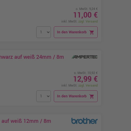
o. MwSt. 9,24 €
11,00 €
inkl. MwSt.
zzgl. Versand
In den Warenkorb
shopping_cart
chwarz auf weiß 24mm / 8m
o. MwSt. 10,92 €
12,99 €
inkl. MwSt.
zzgl. Versand
In den Warenkorb
shopping_cart
z auf weiß 12mm / 8m