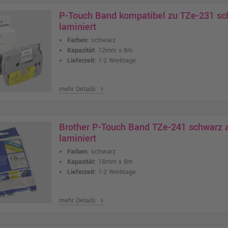
P-Touch Band kompatibel zu TZe-231 s
laminiert
Farben:
schwarz
Kapazität:
12mm x 8m
Lieferzeit:
1-2 Werktage
mehr Details
chevron_right
Brother P-Touch Band TZe-241 schwarz
laminiert
Farben:
schwarz
Kapazität:
18mm x 8m
Lieferzeit:
1-2 Werktage
mehr Details
chevron_right