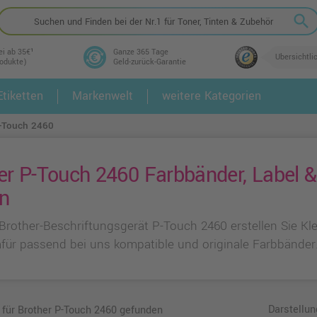
search
ei ab 35€¹
Ganze 365 Tage
Übersichtli
rodukte)
Geld-zurück-Garantie
tiketten
Markenwelt
weitere Kategorien
2.
3.
-Touch 2460
er P-Touch 2460 Farbbänder, Label & 
n
Brother-Beschriftungsgerät P-Touch 2460 erstellen Sie Kl
afür passend bei uns kompatible und originale Farbbänder
Darstellun
l für Brother P-Touch 2460 gefunden