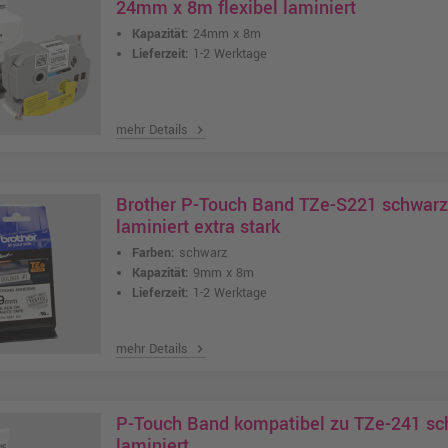
24mm x 8m flexibel laminiert
Kapazität:
24mm x 8m
Lieferzeit:
1-2 Werktage
mehr Details
chevron_right
Brother P-Touch Band TZe-S221 schwar
laminiert extra stark
Farben:
schwarz
Kapazität:
9mm x 8m
Lieferzeit:
1-2 Werktage
mehr Details
chevron_right
P-Touch Band kompatibel zu TZe-241 s
laminiert