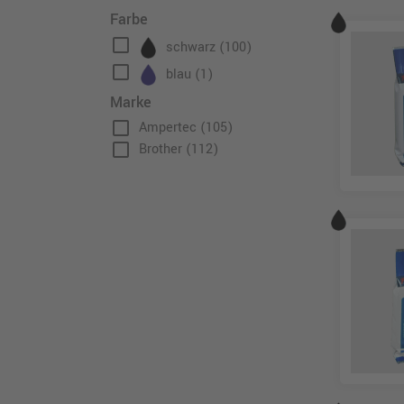
Farbe
check_box_outline_blank
schwarz
(100)
check_box_outline_blank
blau
(1)
Marke
check_box_outline_blank
Ampertec
(105)
check_box_outline_blank
Brother
(112)