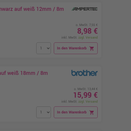
chwarz auf weiß 12mm / 8m
o. MwSt. 7,55 €
8,98 €
inkl. MwSt.
zzgl. Versand
In den Warenkorb
shopping_cart
 auf weiß 18mm / 8m
o. MwSt. 13,44 €
15,99 €
inkl. MwSt.
zzgl. Versand
In den Warenkorb
shopping_cart