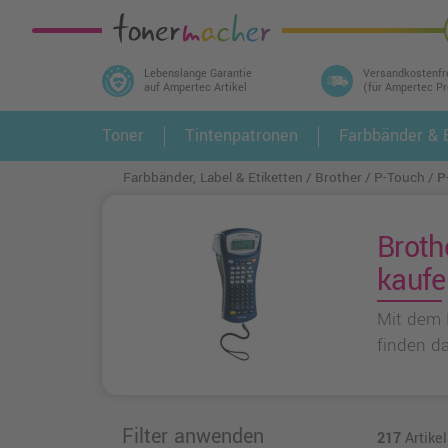
Lebenslange Garantie
Versandkostenfr
auf Ampertec Artikel
(für Ampertec P
In 3 einfachen Schritten ihr Druckermodell
Toner
Tintenpatronen
Farbbänder & E
1.
und alle dazu passenden Artikel finden ➤
Farbbänder, Label & Etiketten
Brother
P-Touch
P
Broth
kaufe
Mit dem 
finden d
Filter anwenden
217
Artike