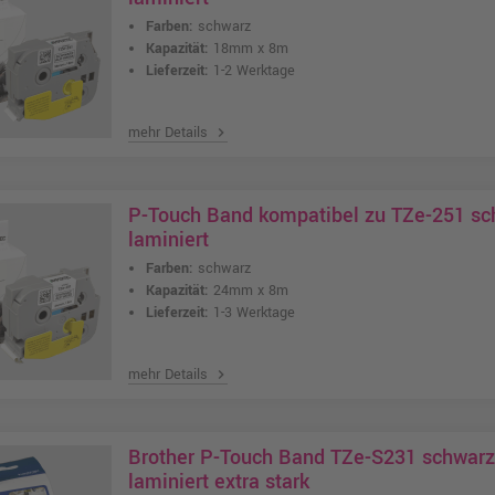
Farben:
schwarz
Kapazität:
18mm x 8m
Lieferzeit:
1-2 Werktage
mehr Details
chevron_right
P-Touch Band kompatibel zu TZe-251 s
laminiert
Farben:
schwarz
Kapazität:
24mm x 8m
Lieferzeit:
1-3 Werktage
mehr Details
chevron_right
Brother P-Touch Band TZe-S231 schwar
laminiert extra stark