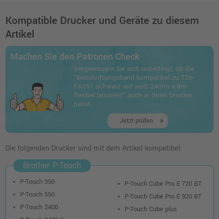
Kompatible Drucker und Geräte zu diesem
Artikel
Machen Sie den Patronen Check
Vergewissern Sie sich unbedingt, ob die
"Beschriftungsband kompatibel zu TZe-
FX251 schwarz auf weiß 24mm x 8m
flexibel laminiert" auch in Ihren Drucker
passt.
arrow_right
Jetzt prüfen
Die folgenden Drucker sind mit dem Artikel kompatibel:
Brother P-Touch
P-Touch 350
P-Touch Cube Pro E 720 BT
P-Touch 550
P-Touch Cube Pro E 920 BT
P-Touch 2400
P-Touch Cube plus