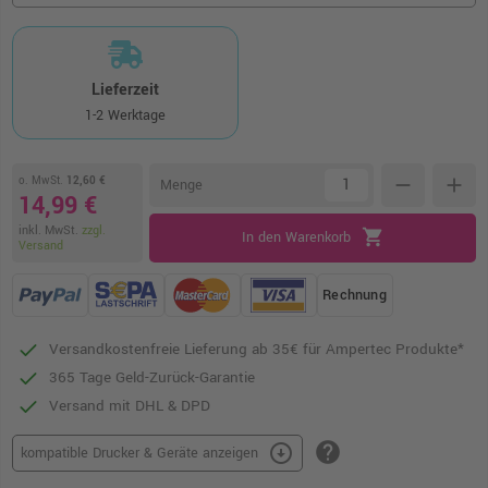
Lieferzeit
1-2 Werktage
o. MwSt.
12,60 €
remove
add
Menge
14,99 €
inkl. MwSt.
zzgl.
shopping_cart
In den Warenkorb
Versand
Rechnung
Versandkostenfreie Lieferung ab 35€ für Ampertec Produkte*
365 Tage Geld-Zurück-Garantie
Versand mit DHL & DPD
help
arrow_circle_down
kompatible Drucker & Geräte anzeigen