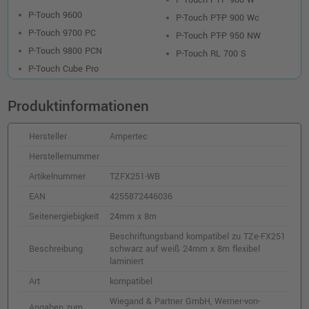
P-Touch 9600
P-Touch PT-P 900 Wc
P-Touch 9700 PC
P-Touch PT-P 950 NW
P-Touch 9800 PCN
P-Touch RL 700 S
P-Touch Cube Pro
Produktinformationen
Hersteller
Ampertec
Herstellernummer
Artikelnummer
TZFX251-WB
EAN
4255872446036
Seitenergiebigkeit
24mm x 8m
Beschriftungsband kompatibel zu TZe-FX251
Beschreibung
schwarz auf weiß 24mm x 8m flexibel
laminiert
Art
kompatibel
Wiegand & Partner GmbH, Werner-von-
Angaben zum