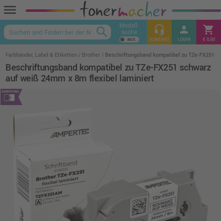
menu
Modell-
headset_mic
person
shopping_cart
search
suche
keyboard_arrow_up
KONTAKT
LOGIN
€ 0,00
Farbbänder, Label & Etiketten
Brother
Beschriftungsband kompatibel zu TZe-FX251 sc
Beschriftungsband kompatibel zu TZe-FX251 schwarz
auf weiß 24mm x 8m flexibel laminiert