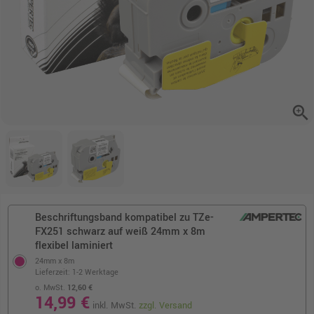
zoom_in
Beschriftungsband kompatibel zu TZe-
FX251 schwarz auf weiß 24mm x 8m
flexibel laminiert
24mm x 8m
Lieferzeit: 1-2 Werktage
o. MwSt.
12,60 €
14,99 €
inkl. MwSt.
zzgl. Versand