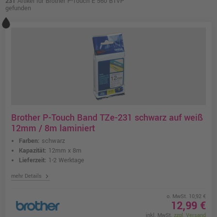
231
Artikel für Brother P-Touch E 560 BTVP
gefunden
Brother P-Touch Band TZe-231 schwarz auf weiß
12mm / 8m laminiert
Farben:
schwarz
Kapazität:
12mm x 8m
Lieferzeit:
1-2 Werktage
chevron_right
mehr Details
o. MwSt. 10,92 €
12,99 €
inkl. MwSt.
zzgl. Versand