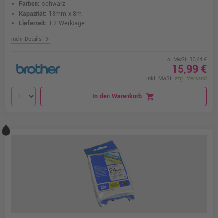
Farben:
schwarz
Kapazität:
18mm x 8m
Lieferzeit:
1-2 Werktage
chevron_right
mehr Details
o. MwSt. 13,44 €
15,99 €
inkl. MwSt.
zzgl. Versand
In den Warenkorb
shopping_cart