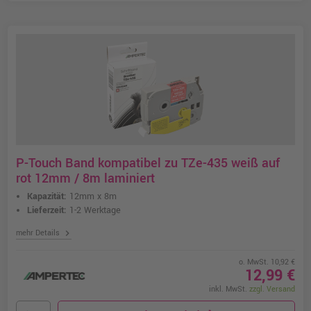
P-Touch Band kompatibel zu TZe-435 weiß auf
rot 12mm / 8m laminiert
Kapazität:
12mm x 8m
Lieferzeit:
1-2 Werktage
chevron_right
mehr Details
o. MwSt. 10,92 €
12,99 €
inkl. MwSt.
zzgl. Versand