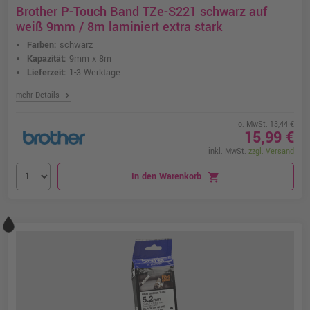
Brother P-Touch Band TZe-S221 schwarz auf
weiß 9mm / 8m laminiert extra stark
Farben:
schwarz
Kapazität:
9mm x 8m
Lieferzeit:
1-3 Werktage
chevron_right
mehr Details
o. MwSt. 13,44 €
15,99 €
inkl. MwSt.
zzgl. Versand
In den Warenkorb
shopping_cart