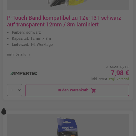
P-Touch Band kompatibel zu TZe-131 schwarz
auf transparent 12mm / 8m laminiert
Farben:
schwarz
Kapazität:
12mm x 8m
Lieferzeit:
1-2 Werktage
chevron_right
mehr Details
o. MwSt. 6,71 €
7,98 €
inkl. MwSt.
zzgl. Versand
In den Warenkorb
shopping_cart