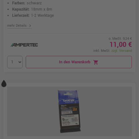
Farben:
schwarz
Kapazität:
18mm x 8m
Lieferzeit:
1-2 Werktage
chevron_right
mehr Details
o. MwSt. 9,24 €
11,00 €
inkl. MwSt.
zzgl. Versand
In den Warenkorb
shopping_cart