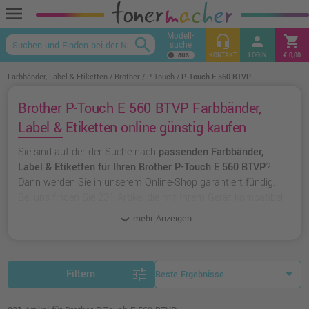
menu
Modell-
headset_mic
person
shopping_cart
search
suche
keyboard_arrow_up
KONTAKT
LOGIN
€ 0,00
Farbbänder, Label & Etiketten
Brother
P-Touch
P-Touch E 560 BTVP
Brother P-Touch E 560 BTVP Farbbänder,
Label & Etiketten online günstig kaufen
Sie sind auf der der Suche nach
passenden Farbbänder,
Label & Etiketten für Ihren Brother P-Touch E 560 BTVP
?
Dann werden Sie in unserem Online-Shop garantiert fündig.
Bei uns finden Sie 231 Artikel die mit Ihrem Gerät kompatibel
sind. Dabei können Sie aus
originalen Farbbänder, Label &
mehr Anzeigen
Etiketten von Brother
wählen oder zu
unserer Hausmarke
Ampertec
greifen.
tune
Filtern