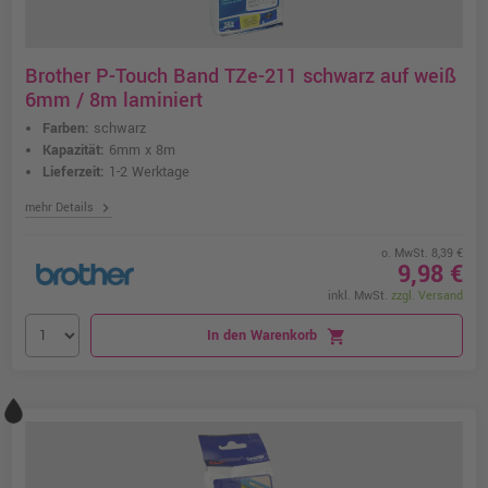
Brother P-Touch Band TZe-211 schwarz auf weiß
6mm / 8m laminiert
Farben:
schwarz
Kapazität:
6mm x 8m
Lieferzeit:
1-2 Werktage
chevron_right
mehr Details
o. MwSt. 8,39 €
9,98 €
inkl. MwSt.
zzgl. Versand
In den Warenkorb
shopping_cart