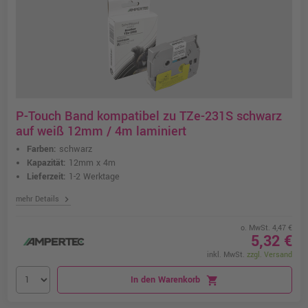
P-Touch Band kompatibel zu TZe-231S schwarz
auf weiß 12mm / 4m laminiert
Farben:
schwarz
Kapazität:
12mm x 4m
Lieferzeit:
1-2 Werktage
chevron_right
mehr Details
o. MwSt. 4,47 €
5,32 €
inkl. MwSt.
zzgl. Versand
In den Warenkorb
shopping_cart