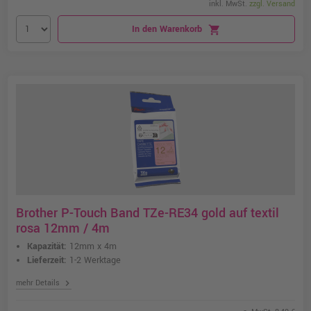
inkl. MwSt.
zzgl. Versand
In den Warenkorb
shopping_cart
Brother P-Touch Band TZe-RE34 gold auf textil
rosa 12mm / 4m
Kapazität:
12mm x 4m
Lieferzeit:
1-2 Werktage
chevron_right
mehr Details