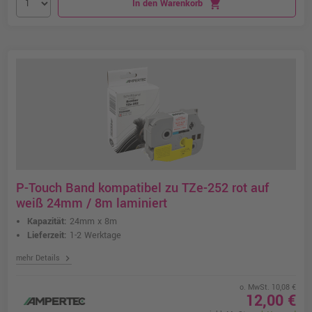
In den Warenkorb
shopping_cart
P-Touch Band kompatibel zu TZe-252 rot auf
weiß 24mm / 8m laminiert
Kapazität:
24mm x 8m
Lieferzeit:
1-2 Werktage
chevron_right
mehr Details
o. MwSt. 10,08 €
12,00 €