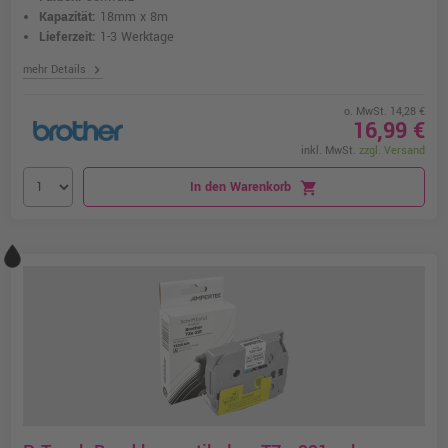
Kapazität:
18mm x 8m
Lieferzeit:
1-3 Werktage
chevron_right
mehr Details
o. MwSt. 14,28 €
16,99 €
inkl. MwSt.
zzgl. Versand
In den Warenkorb
shopping_cart