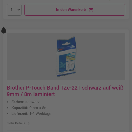
In den Warenkorb
shopping_cart
Brother P-Touch Band TZe-221 schwarz auf weiß
9mm / 8m laminiert
Farben:
schwarz
Kapazität:
9mm x 8m
Lieferzeit:
1-2 Werktage
chevron_right
mehr Details