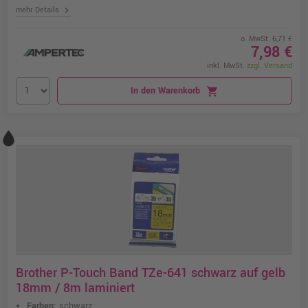
chevron_right
mehr Details
o. MwSt. 6,71 €
7,98 €
inkl. MwSt.
zzgl. Versand
In den Warenkorb
shopping_cart
Brother P-Touch Band TZe-641 schwarz auf gelb
18mm / 8m laminiert
Farben:
schwarz