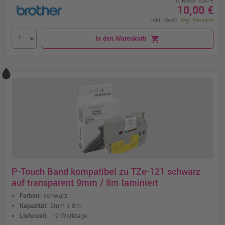
o. MwSt. 8,40 €
10,00 €
inkl. MwSt.
zzgl. Versand
In den Warenkorb
shopping_cart
P-Touch Band kompatibel zu TZe-121 schwarz
auf transparent 9mm / 8m laminiert
Farben:
schwarz
Kapazität:
9mm x 8m
Lieferzeit:
1-2 Werktage