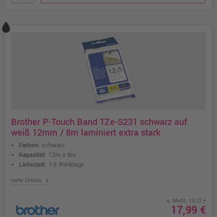
Brother P-Touch Band TZe-S231 schwarz auf
weiß 12mm / 8m laminiert extra stark
Farben:
schwarz
Kapazität:
12m x 8m
Lieferzeit:
1-3 Werktage
chevron_right
mehr Details
o. MwSt. 15,12 €
17,99 €