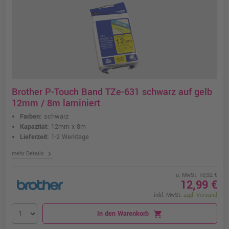
Brother P-Touch Band TZe-631 schwarz auf gelb
12mm / 8m laminiert
Farben:
schwarz
Kapazität:
12mm x 8m
Lieferzeit:
1-2 Werktage
chevron_right
mehr Details
o. MwSt. 10,92 €
12,99 €
inkl. MwSt.
zzgl. Versand
In den Warenkorb
shopping_cart