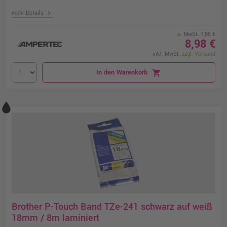
chevron_right
mehr Details
o. MwSt. 7,55 €
8,98 €
inkl. MwSt.
zzgl. Versand
In den Warenkorb
shopping_cart
Brother P-Touch Band TZe-241 schwarz auf weiß
18mm / 8m laminiert