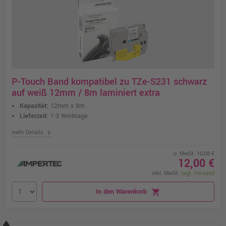
P-Touch Band kompatibel zu TZe-S231 schwarz
auf weiß 12mm / 8m laminiert extra
Kapazität:
12mm x 8m
Lieferzeit:
1-3 Werktage
chevron_right
mehr Details
o. MwSt. 10,08 €
12,00 €
inkl. MwSt.
zzgl. Versand
In den Warenkorb
shopping_cart