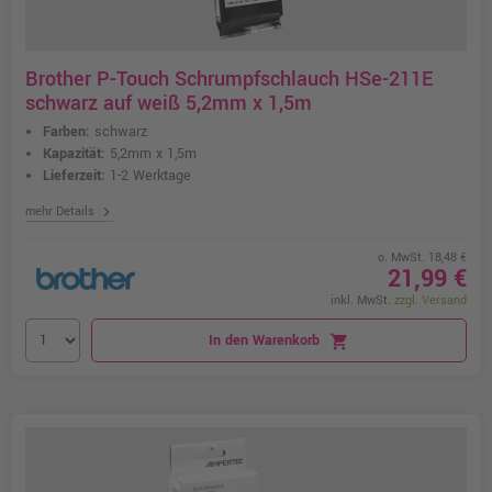
Brother P-Touch Schrumpfschlauch HSe-211E
schwarz auf weiß 5,2mm x 1,5m
Farben:
schwarz
Kapazität:
5,2mm x 1,5m
Lieferzeit:
1-2 Werktage
chevron_right
mehr Details
o. MwSt. 18,48 €
21,99 €
inkl. MwSt.
zzgl. Versand
In den Warenkorb
shopping_cart