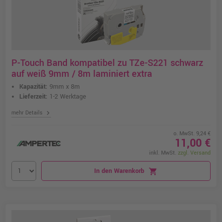
P-Touch Band kompatibel zu TZe-S221 schwarz
auf weiß 9mm / 8m laminiert extra
Kapazität:
9mm x 8m
Lieferzeit:
1-2 Werktage
chevron_right
mehr Details
o. MwSt. 9,24 €
11,00 €
inkl. MwSt.
zzgl. Versand
In den Warenkorb
shopping_cart