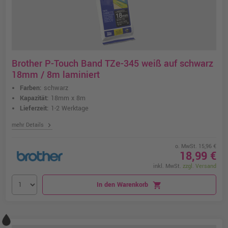
Brother P-Touch Band TZe-345 weiß auf schwarz
18mm / 8m laminiert
Farben:
schwarz
Kapazität:
18mm x 8m
Lieferzeit:
1-2 Werktage
chevron_right
mehr Details
o. MwSt. 15,96 €
18,99 €
inkl. MwSt.
zzgl. Versand
In den Warenkorb
shopping_cart