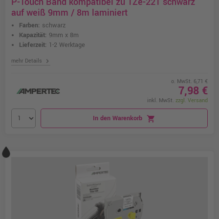
P-Touch Band kompatibel zu TZe-221 schwarz
auf weiß 9mm / 8m laminiert
Farben:
schwarz
Kapazität:
9mm x 8m
Lieferzeit:
1-2 Werktage
chevron_right
mehr Details
o. MwSt. 6,71 €
7,98 €
inkl. MwSt.
zzgl. Versand
In den Warenkorb
shopping_cart