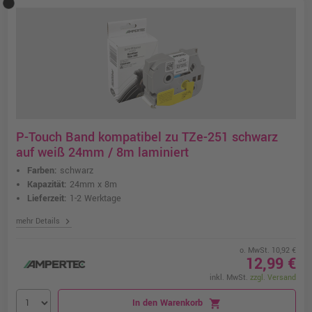
P-Touch Band kompatibel zu TZe-251 schwarz
auf weiß 24mm / 8m laminiert
Farben:
schwarz
Kapazität:
24mm x 8m
Lieferzeit:
1-2 Werktage
chevron_right
mehr Details
o. MwSt. 10,92 €
12,99 €
inkl. MwSt.
zzgl. Versand
In den Warenkorb
shopping_cart