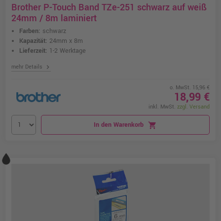
Brother P-Touch Band TZe-251 schwarz auf weiß
24mm / 8m laminiert
Farben:
schwarz
Kapazität:
24mm x 8m
Lieferzeit:
1-2 Werktage
chevron_right
mehr Details
o. MwSt. 15,96 €
18,99 €
inkl. MwSt.
zzgl. Versand
In den Warenkorb
shopping_cart