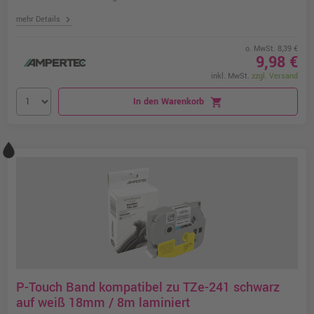
chevron_right
mehr Details
o. MwSt. 8,39 €
9,98 €
inkl. MwSt.
zzgl. Versand
In den Warenkorb
shopping_cart
P-Touch Band kompatibel zu TZe-241 schwarz
auf weiß 18mm / 8m laminiert