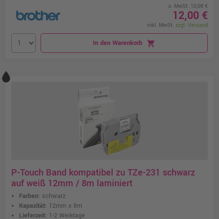
o. MwSt. 10,08 €
12,00 €
inkl. MwSt.
zzgl. Versand
In den Warenkorb
shopping_cart
P-Touch Band kompatibel zu TZe-231 schwarz
auf weiß 12mm / 8m laminiert
Farben:
schwarz
Kapazität:
12mm x 8m
Lieferzeit:
1-2 Werktage