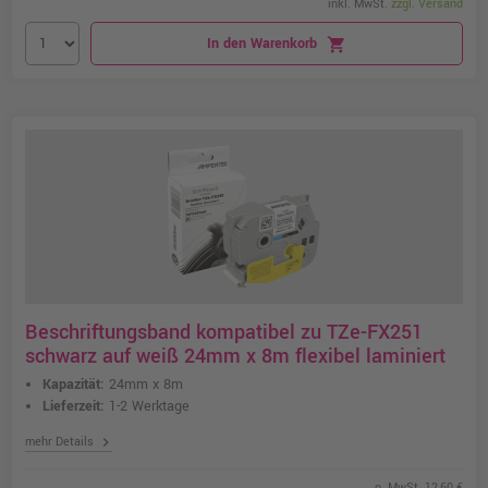
inkl. MwSt.
zzgl. Versand
In den Warenkorb
shopping_cart
Beschriftungsband kompatibel zu TZe-FX251
schwarz auf weiß 24mm x 8m flexibel laminiert
Kapazität:
24mm x 8m
Lieferzeit:
1-2 Werktage
chevron_right
mehr Details
o. MwSt. 12,60 €