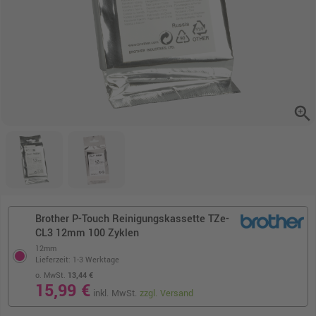
zoom_in
Brother P-Touch Reinigungskassette TZe-
CL3 12mm 100 Zyklen
12mm
Lieferzeit: 1-3 Werktage
o. MwSt.
13,44 €
15,99 €
inkl. MwSt.
zzgl. Versand