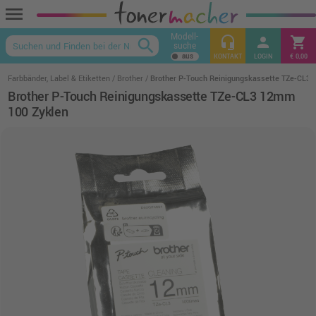
menu
Modell-
headset_mic
person
shopping_cart
search
suche
keyboard_arrow_up
KONTAKT
LOGIN
€ 0,00
Farbbänder, Label & Etiketten
Brother
Brother P-Touch Reinigungskassette TZe-CL3 
Brother P-Touch Reinigungskassette TZe-CL3 12mm
100 Zyklen