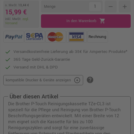
o. MwSt.
13,44 €
remove
add
Menge
15,99 €
inkl. MwSt.
zzgl.
shopping_cart
In den Warenkorb
Versand
Rechnung
Versandkostenfreie Lieferung ab 35€ für Ampertec Produkte*
365 Tage Geld-Zurück-Garantie
Versand mit DHL & DPD
help
arrow_circle_down
kompatible Drucker & Geräte anzeigen
Über diesen Artikel
Die Brother P-Touch Reinigungskassette TZe-CL3 ist
speziell für die Pflege und Reinigung von Brother P-Touch
Beschriftungsgeräten entwickelt. Mit einer Breite von 12
mm eignet sich die Kassette für bis zu 100
Reinigungszyklen und sorgt für eine zuverlässige
Entfernung von Schmutz und Staubpartikeln von den