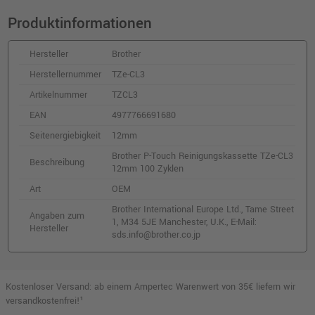
Produktinformationen
Hersteller
Brother
Herstellernummer
TZe-CL3
Artikelnummer
TZCL3
EAN
4977766691680
Seitenergiebigkeit
12mm
Brother P-Touch Reinigungskassette TZe-CL3
Beschreibung
12mm 100 Zyklen
Art
OEM
Brother International Europe Ltd., Tame Street
Angaben zum
1, M34 5JE Manchester, U.K., E-Mail:
Hersteller
sds.info@brother.co.jp
Kostenloser Versand: ab einem Ampertec Warenwert von 35€ liefern wir
versandkostenfrei!¹