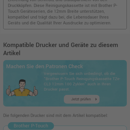
Druckköpfen. Diese Reinigungskassette ist mit Brother P-
Touch Geräteserien, die 12mm Breite unterstützen,
kompatibel und trägt dazu bei, die Lebensdauer Ihres
Geräts und die Qualität Ihrer Ausdrucke zu optimieren.
Kompatible Drucker und Geräte zu diesem
Artikel
Machen Sie den Patronen Check
Vergewissern Sie sich unbedingt, ob die
"Brother P-Touch Reinigungskassette TZe-
CL3 12mm 100 Zyklen" auch in Ihren
Drucker passt.
arrow_right
Jetzt prüfen
Die folgenden Drucker sind mit dem Artikel kompatibel:
Brother P-Touch