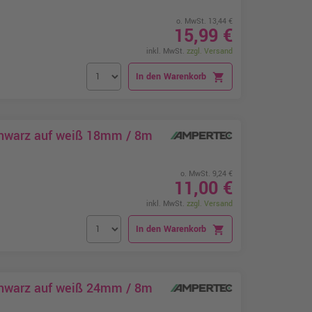
o. MwSt. 13,44 €
15,99 €
inkl. MwSt.
zzgl. Versand
In den Warenkorb
shopping_cart
chwarz auf weiß 18mm / 8m
o. MwSt. 9,24 €
11,00 €
inkl. MwSt.
zzgl. Versand
In den Warenkorb
shopping_cart
chwarz auf weiß 24mm / 8m