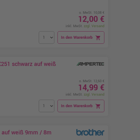
o. MwSt. 10,08 €
12,00 €
inkl. MwSt.
zzgl. Versand
In den Warenkorb
shopping_cart
X251 schwarz auf weiß
o. MwSt. 12,60 €
14,99 €
inkl. MwSt.
zzgl. Versand
In den Warenkorb
shopping_cart
z auf weiß 9mm / 8m