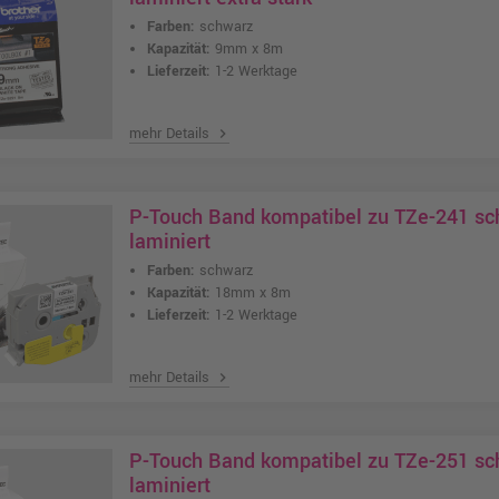
Farben:
schwarz
Kapazität:
9mm x 8m
Lieferzeit:
1-2 Werktage
mehr Details
chevron_right
P-Touch Band kompatibel zu TZe-241 s
laminiert
Farben:
schwarz
Kapazität:
18mm x 8m
Lieferzeit:
1-2 Werktage
mehr Details
chevron_right
P-Touch Band kompatibel zu TZe-251 s
laminiert