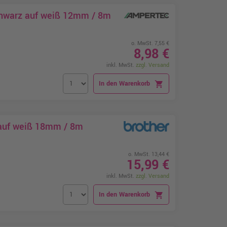
chwarz auf weiß 12mm / 8m
o. MwSt. 7,55 €
8,98 €
inkl. MwSt.
zzgl. Versand
In den Warenkorb
shopping_cart
 auf weiß 18mm / 8m
o. MwSt. 13,44 €
15,99 €
inkl. MwSt.
zzgl. Versand
In den Warenkorb
shopping_cart