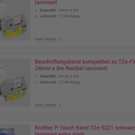
laminiert
Kapazität:
24mm x 8m
Lieferzeit:
1-2 Werktage
mehr Details
chevron_right
Beschriftungsband kompatibel zu TZe-F
24mm x 8m flexibel laminiert
Kapazität:
24mm x 8m
Lieferzeit:
1-2 Werktage
mehr Details
chevron_right
Brother P-Touch Band TZe-S221 schwar
laminiert extra stark