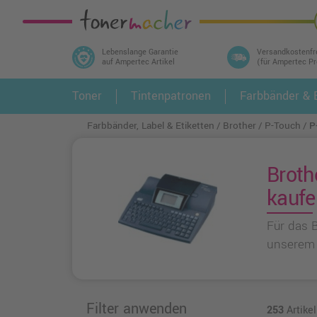
Lebenslange Garantie
Versandkostenfr
auf Ampertec Artikel
(für Ampertec P
In 3 einfachen Schritten ihr Druckermodell
Toner
Tintenpatronen
Farbbänder & E
1.
und alle dazu passenden Artikel finden ➤
Farbbänder, Label & Etiketten
Brother
P-Touch
P
Broth
kaufe
Für das 
unserem 
Filter anwenden
253
Artike