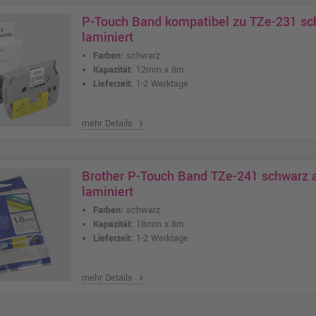
P-Touch Band kompatibel zu TZe-231 s
laminiert
Farben:
schwarz
Kapazität:
12mm x 8m
Lieferzeit:
1-2 Werktage
mehr Details
chevron_right
Brother P-Touch Band TZe-241 schwarz
laminiert
Farben:
schwarz
Kapazität:
18mm x 8m
Lieferzeit:
1-2 Werktage
mehr Details
chevron_right