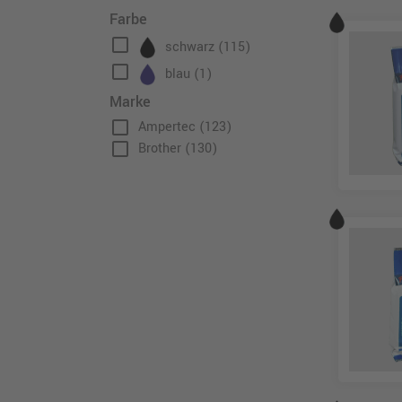
Farbe
check_box_outline_blank
schwarz
(115)
check_box_outline_blank
blau
(1)
Marke
check_box_outline_blank
Ampertec
(123)
check_box_outline_blank
Brother
(130)