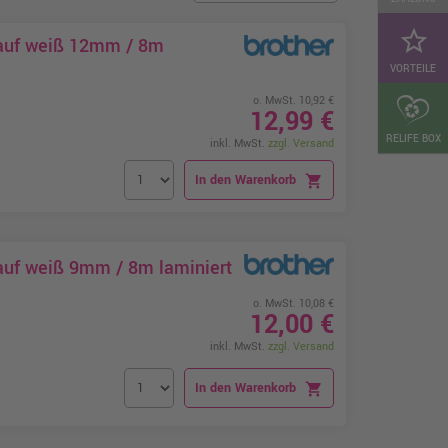
star_border
 auf weiß 12mm / 8m
VORTEILE
o. MwSt. 10,92 €
12,99 €
RELIFE BOX
inkl. MwSt.
zzgl. Versand
In den Warenkorb
shopping_cart
auf weiß 9mm / 8m laminiert
o. MwSt. 10,08 €
12,00 €
inkl. MwSt.
zzgl. Versand
In den Warenkorb
shopping_cart