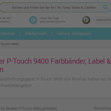
search
ei ab 35€¹
Ganze 365 Tage
Übersichtli
rodukte)
Geld-zurück-Garantie
tiketten
Markenwelt
weitere Kategorien
2.
3.
-Touch 9400
er P-Touch 9400 Farbbänder, Label & 
n
Beschriftungsgerät P-Touch 9400 von Brother haben wir ko
Produktangebot.
Darstellun
l für Brother P-Touch 9400 gefunden