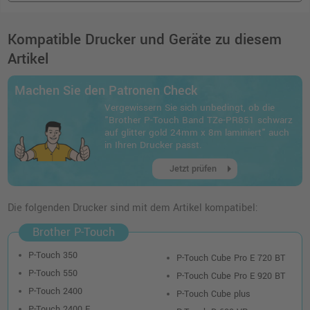
Kompatible Drucker und Geräte zu diesem
Artikel
Machen Sie den Patronen Check
Vergewissern Sie sich unbedingt, ob die
"Brother P-Touch Band TZe-PR851 schwarz
auf glitter gold 24mm x 8m laminiert" auch
in Ihren Drucker passt.
arrow_right
Jetzt prüfen
Die folgenden Drucker sind mit dem Artikel kompatibel:
Brother P-Touch
P-Touch 350
P-Touch Cube Pro E 720 BT
P-Touch 550
P-Touch Cube Pro E 920 BT
P-Touch 2400
P-Touch Cube plus
P-Touch 2400 E