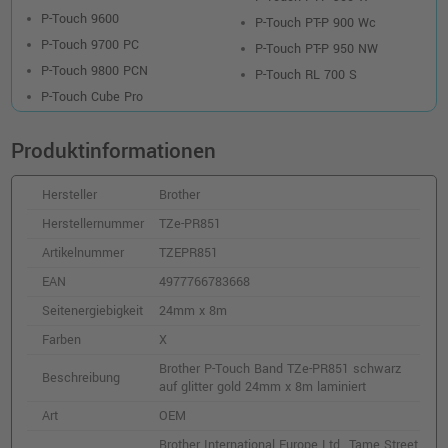
P-Touch 9600
P-Touch PT-P 900 Wc
P-Touch 9700 PC
P-Touch PT-P 950 NW
P-Touch 9800 PCN
P-Touch RL 700 S
P-Touch Cube Pro
Produktinformationen
Hersteller
Brother
Herstellernummer
TZe-PR851
Artikelnummer
TZEPR851
EAN
4977766783668
Seitenergiebigkeit
24mm x 8m
Farben
X
Brother P-Touch Band TZe-PR851 schwarz
Beschreibung
auf glitter gold 24mm x 8m laminiert
Art
OEM
Brother International Europe Ltd., Tame Street