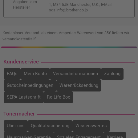
Angaben zum
1, M34 5JE Manchester, U.K., E-Mail:
Hersteller
sds.info@brother.co.jp
Kostenloser Versand: ab einem Ampertec Warenwert von 35€ liefern wir
versandkostenfrei!¹
Kundenservice
FAQs
Mein Konto
Versandinformationen
Zahlung
Gutscheinbedingungen
Warenrücksendung
SEPA-Lastschrift
Re-Life Box
Tonermacher
Über uns
Qualitätssicherung
Wissenswertes
Hausmarken-Garantie
Soziales Engagement
Karriere