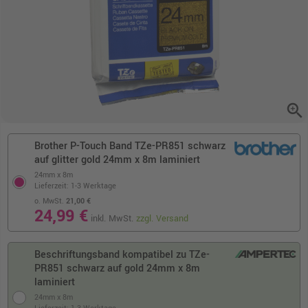
zoom_in
Brother P-Touch Band TZe-PR851 schwarz
auf glitter gold 24mm x 8m laminiert
24mm x 8m
Lieferzeit: 1-3 Werktage
o. MwSt.
21,00 €
24,99 €
inkl. MwSt.
zzgl. Versand
Beschriftungsband kompatibel zu TZe-
PR851 schwarz auf gold 24mm x 8m
laminiert
24mm x 8m