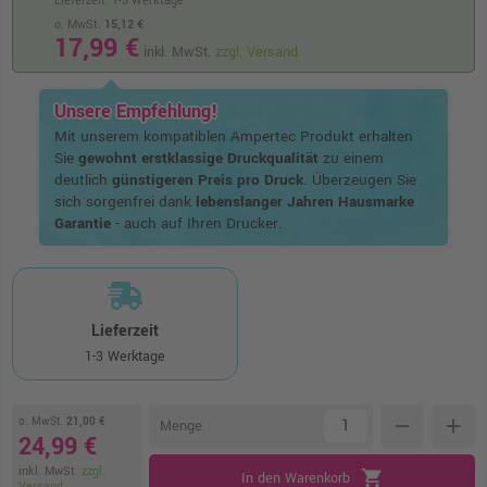
Lieferzeit: 1-3 Werktage
o. MwSt.
15,12 €
17,99 €
inkl. MwSt.
zzgl. Versand
Unsere Empfehlung!
Mit unserem kompatiblen Ampertec Produkt erhalten
Sie
gewohnt erstklassige Druckqualität
zu einem
deutlich
günstigeren Preis pro Druck
. Überzeugen Sie
sich sorgenfrei dank
lebenslanger Jahren Hausmarke
Garantie
- auch auf Ihren Drucker.
Lieferzeit
1-3 Werktage
o. MwSt.
21,00 €
remove
add
Menge
24,99 €
inkl. MwSt.
zzgl.
shopping_cart
In den Warenkorb
Versand