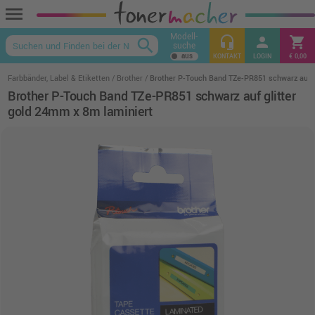
menu
Modell-
headset_mic
person
shopping_cart
search
suche
keyboard_arrow_up
KONTAKT
LOGIN
€ 0,00
Farbbänder, Label & Etiketten
Brother
Brother P-Touch Band TZe-PR851 schwarz auf g
Brother P-Touch Band TZe-PR851 schwarz auf glitter
gold 24mm x 8m laminiert