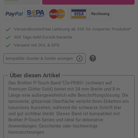
Rechnung
Versandkostenfreie Lieferung ab 35€ für Ampertec Produkte*
365 Tage Geld-Zurück-Garantie
Versand mit DHL & DPD
help
arrow_circle_down
kompatible Drucker & Geräte anzeigen
Über diesen Artikel
Das Brother P-Touch Band TZe-PR851 (schwarz auf
Premium Glitter Gold) bietet mit 24 mm Breite und 8 m
Länge eine außergewöhnlich edle Beschriftungslösung. Die
laminierte, glitzernde Oberfläche verleiht Ihren Etiketten ein
luxuriöses Aussehen, während die schwarze Schrift klar
und gut sichtbar bleibt. Dieses Band ist kompatibel mit
Brother P-Touch Serien und ideal für dekorative
Anwendungen, Geschenke oder hochwertige
Kennzeichnungen.