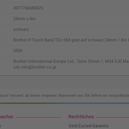
4977766685825
24mm x 8m
schwarz
Brother P-Touch Band TZe-354 gold auf schwarz 24mm / 8m l
OEM
Brother International Europe Ltd., Tame Street 1, M34 5JE Man
sds.info@brother.co.jp
loser Versand: ab einem Ampertec Warenwert von 35€ liefern wir versandkoste
macher
Rechtliches
s
Geld-Zurück-Garantie