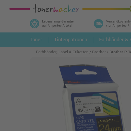
Lebenslange Garantie
Versandkostenfr
auf Ampertec Artikel
(für Ampertec P
In 3 einfachen Schritten ihr Druckermodell
Toner
Tintenpatronen
Farbbänder & E
1.
und alle dazu passenden Artikel finden ➤
Farbbänder, Label & Etiketten
Brother
Brother P-