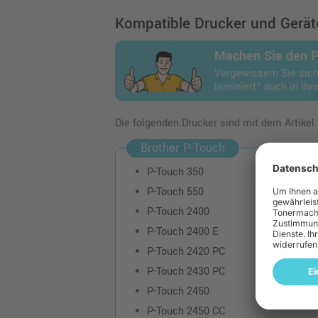
Kompatible Drucker und Geräte
Machen Sie den 
Vergewissern Sie sic
laminiert" auch in Ihr
Die folgenden Drucker sind mit dem Artikel
Brother P-Touch
P-Touch 350
P-Touch 550
P-Touch 2400
P-Touch 2400 E
P-Touch 2420 PC
P-Touch 2430 PC
P-Touch 2450
P-Touch 2450 CC