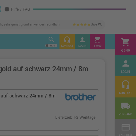
info
Hilfe / FAQ
ch, sehr günstig und anwenderfreundlich
Uwe W.
star
star
star
star
star
search
headset_mic
person
shopping_cart
shopping_cart
KONTAKT
LOGIN
€ 0,00
€ 0,00
person
gold auf schwarz 24mm / 8m
LOGIN
headset_mic
KONTAKT
d auf schwarz 24mm / 8m
local_shipping
VERSAND
Lieferzeit: 1-2 Werktage
credit_card
ZAHLUNG