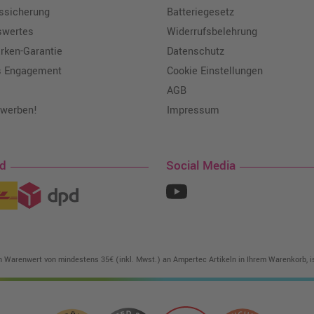
tssicherung
Batteriegesetz
swertes
Widerrufsbelehrung
ken-Garantie
Datenschutz
s Engagement
Cookie Einstellungen
AGB
 werben!
Impressum
nd
Social Media
in Warenwert von mindestens 35€ (inkl. Mwst.) an Ampertec Artikeln in Ihrem Warenkorb, is