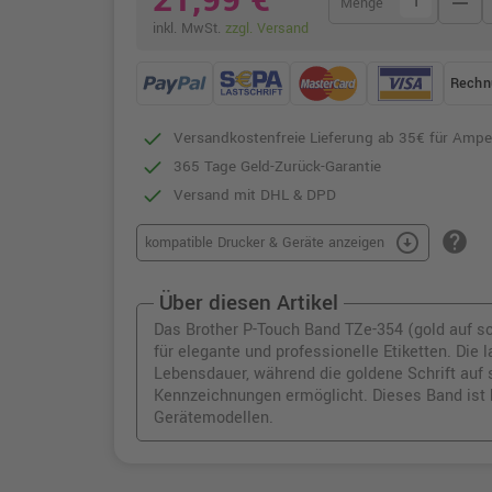
21,99 €
remove
Menge
inkl. MwSt.
zzgl. Versand
Rechn
Versandkostenfreie Lieferung ab 35€ für Ampe
365 Tage Geld-Zurück-Garantie
Versand mit DHL & DPD
help
arrow_circle_down
kompatible Drucker & Geräte anzeigen
Über diesen Artikel
Das Brother P-Touch Band TZe-354 (gold auf s
für elegante und professionelle Etiketten. Die 
Lebensdauer, während die goldene Schrift auf
Kennzeichnungen ermöglicht. Dieses Band ist 
Gerätemodellen.