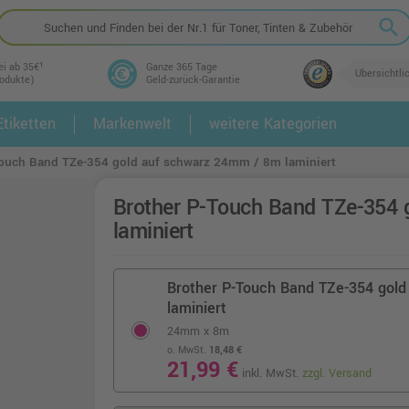
search
ei ab 35€¹
Ganze 365 Tage
Übersichtli
rodukte)
Geld-zurück-Garantie
tiketten
Markenwelt
weitere Kategorien
2.
3.
Touch Band TZe-354 gold auf schwarz 24mm / 8m laminiert
Brother P-Touch Band TZe-354 
laminiert
Brother P-Touch Band TZe-354 gol
laminiert
24mm x 8m
o. MwSt.
18,48 €
21,99 €
inkl. MwSt.
zzgl. Versand