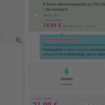
P-Touch Band kompatibel zu TZe-3
/ 8m laminiert
24mm x 8m
o. MwSt.
12,60 €
14,99 €
inkl. MwSt.
zzgl. Versand
zoom_in
Unsere Empfehlung!
Mit unserem kompatiblen Ampertec Produk
Druckqualität
zu einem deutlich
günstiger
sorgenfrei dank
lebenslanger Jahren Haus
Farben
schwarz
o. MwSt.
18,48 €