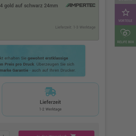
54 gold auf schwarz 24mm
star_border
VORTEILE
Lieferzeit: 1-3 Werktage
RELIFE BOX
t erhalten Sie
gewohnt erstklassige
en Preis pro Druck
. Überzeugen Sie sich
marke Garantie
- auch auf Ihren Drucker.
Lieferzeit
1-2 Werktage