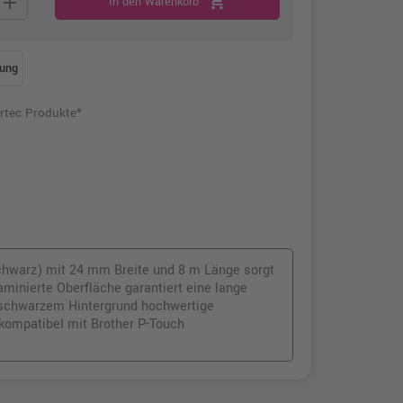
add
shopping_cart
In den Warenkorb
ung
rtec Produkte*
chwarz) mit 24 mm Breite und 8 m Länge sorgt
laminierte Oberfläche garantiert eine lange
 schwarzem Hintergrund hochwertige
kompatibel mit Brother P-Touch