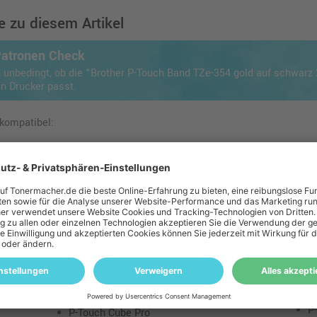
 zu diesem Artikel
Patronen Check
h unbedingt, ob die "Brother P-Touch Band TZe-354 gold auf schwar
en Drucker passt.
 kompatibel:
P
P-Touch 9200 DX
P
P-Touch 9200 PC
P
P-Touch 9400
P
P-Touch 9500 PC
P
P-Touch 9600
P
P-Touch 9700 PC
P
P-Touch 9800 PCN
P
P-Touch Cube Pro