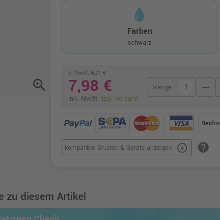
Farben
schwarz
o. MwSt.
6,71 €
7,98 €
zoom_in
remove
Menge
inkl. MwSt.
zzgl. Versand
Rechn
help
arrow_circle_down
kompatible Drucker & Geräte anzeigen
 zu diesem Artikel
Patronen Check