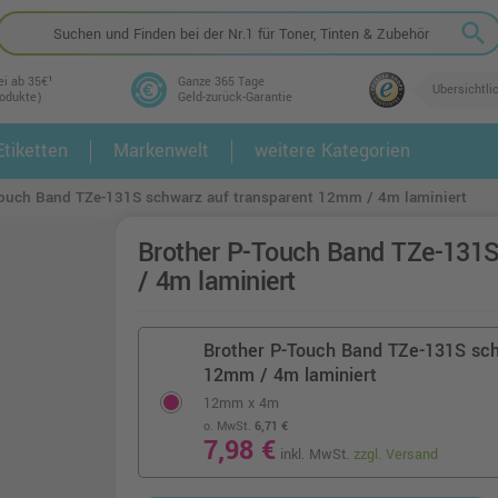
search
ei ab 35€¹
Ganze 365 Tage
Übersichtli
rodukte)
Geld-zurück-Garantie
tiketten
Markenwelt
weitere Kategorien
2.
3.
Touch Band TZe-131S schwarz auf transparent 12mm / 4m laminiert
Brother P-Touch Band TZe-131S
/ 4m laminiert
Brother P-Touch Band TZe-131S sch
12mm / 4m laminiert
12mm x 4m
o. MwSt.
6,71 €
7,98 €
inkl. MwSt.
zzgl. Versand