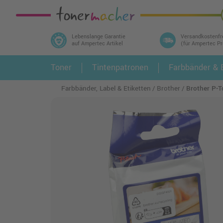
Lebenslange Garantie
Versandkostenfr
auf Ampertec Artikel
(für Ampertec P
In 3 einfachen Schritten ihr Druckermodell
Toner
Tintenpatronen
Farbbänder & E
1.
und alle dazu passenden Artikel finden ➤
Farbbänder, Label & Etiketten
Brother
Brother P-