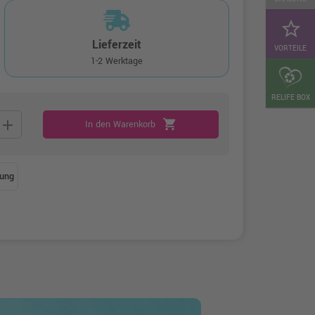
star_border
Lieferzeit
VORTEILE
1-2 Werktage
RELIFE BOX
add
shopping_cart
In den Warenkorb
ung