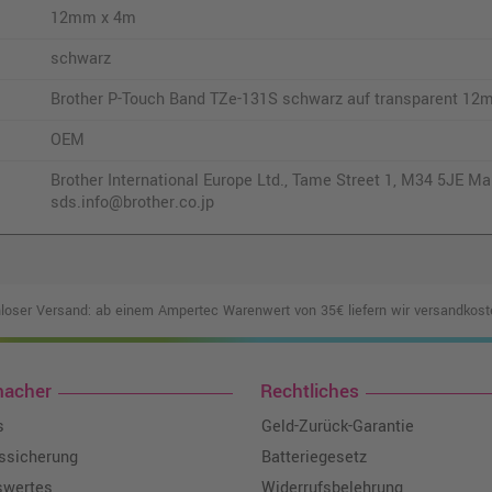
12mm x 4m
schwarz
Brother P-Touch Band TZe-131S schwarz auf transparent 12
OEM
Brother International Europe Ltd., Tame Street 1, M34 5JE Man
sds.info@brother.co.jp
loser Versand: ab einem Ampertec Warenwert von 35€ liefern wir versandkoste
macher
Rechtliches
s
Geld-Zurück-Garantie
tssicherung
Batteriegesetz
swertes
Widerrufsbelehrung