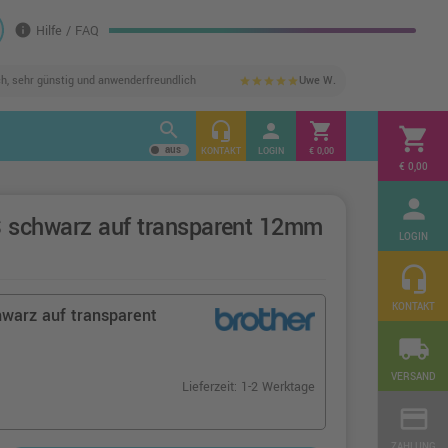
info
Hilfe / FAQ
ch, sehr günstig und anwenderfreundlich
Uwe W.
star
star
star
star
star
search
headset_mic
person
shopping_cart
shopping_cart
KONTAKT
LOGIN
€ 0,00
€ 0,00
person
 schwarz auf transparent 12mm
LOGIN
headset_mic
KONTAKT
warz auf transparent
local_shipping
VERSAND
Lieferzeit: 1-2 Werktage
credit_card
ZAHLUNG