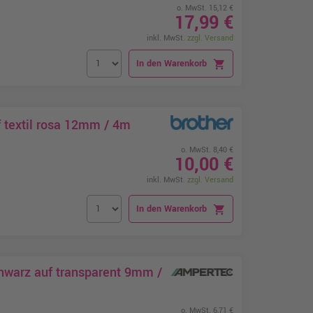
o. MwSt. 15,12 €
17,99 €
inkl. MwSt.
zzgl. Versand
In den Warenkorb
shopping_cart
 textil rosa 12mm / 4m
o. MwSt. 8,40 €
10,00 €
inkl. MwSt.
zzgl. Versand
In den Warenkorb
shopping_cart
hwarz auf transparent 9mm /
o. MwSt. 6,71 €