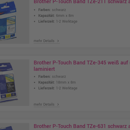
Brother P-Touch Band TZe-211 schwarz 
Farben:
schwarz
Kapazität:
6mm x 8m
Lieferzeit:
1-2 Werktage
mehr Details
chevron_right
Brother P-Touch Band TZe-345 weiß au
laminiert
Farben:
schwarz
Kapazität:
18mm x 8m
Lieferzeit:
1-2 Werktage
mehr Details
chevron_right
Brother P-Touch Band TZe-631 schwarz 