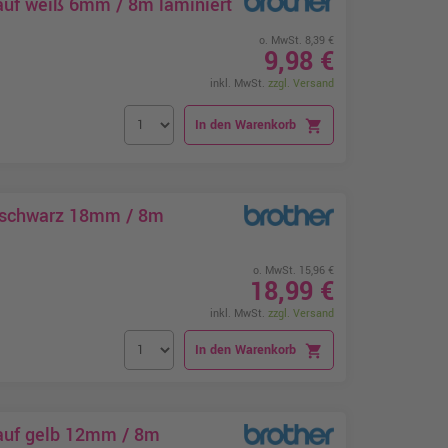
auf weiß 6mm / 8m laminiert
o. MwSt. 8,39 €
9,98 €
inkl. MwSt.
zzgl. Versand
In den Warenkorb
shopping_cart
f schwarz 18mm / 8m
o. MwSt. 15,96 €
18,99 €
inkl. MwSt.
zzgl. Versand
In den Warenkorb
shopping_cart
auf gelb 12mm / 8m