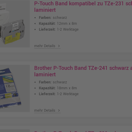
P-Touch Band kompatibel zu TZe-231 s
laminiert
Farben:
schwarz
Kapazität:
12mm x 8m
Lieferzeit:
1-2 Werktage
mehr Details
chevron_right
Brother P-Touch Band TZe-241 schwarz
laminiert
Farben:
schwarz
Kapazität:
18mm x 8m
Lieferzeit:
1-2 Werktage
mehr Details
chevron_right