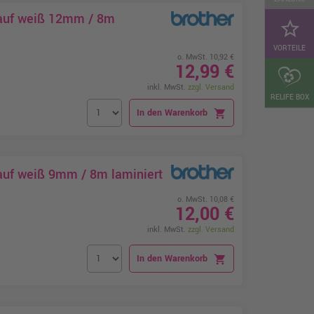
 auf weiß 12mm / 8m
star_border
VORTEILE
o. MwSt. 10,92 €
12,99 €
inkl. MwSt.
zzgl. Versand
RELIFE BOX
In den Warenkorb
shopping_cart
auf weiß 9mm / 8m laminiert
o. MwSt. 10,08 €
12,00 €
inkl. MwSt.
zzgl. Versand
In den Warenkorb
shopping_cart