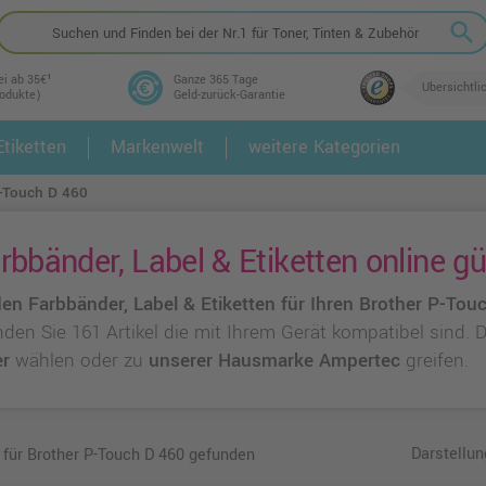
search
ei ab 35€¹
Ganze 365 Tage
Übersichtli
rodukte)
Geld-zurück-Garantie
tiketten
Markenwelt
weitere Kategorien
2.
3.
-Touch D 460
bbänder, Label & Etiketten online g
en Farbbänder, Label & Etiketten für Ihren Brother P-Tou
inden Sie 161 Artikel die mit Ihrem Gerät kompatibel sind.
er
wählen oder zu
unserer Hausmarke Ampertec
greifen.
Darstellun
 für Brother P-Touch D 460 gefunden