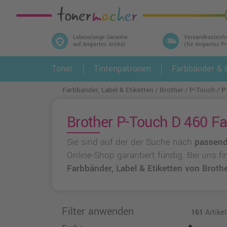
Lebenslange Garantie
Versandkostenfr
auf Ampertec Artikel
(für Ampertec P
In 3 einfachen Schritten ihr Druckermodell
Toner
Tintenpatronen
Farbbänder & E
1.
und alle dazu passenden Artikel finden ➤
Farbbänder, Label & Etiketten
Brother
P-Touch
P
Brother P-Touch D 460 Far
Sie sind auf der der Suche nach
passend
Online-Shop garantiert fündig. Bei uns f
Farbbänder, Label & Etiketten von Broth
Filter anwenden
161
Artikel