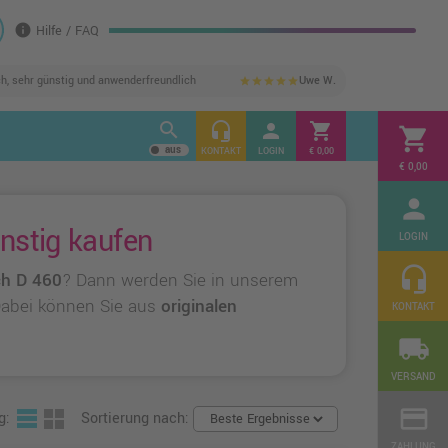
info
Hilfe / FAQ
ch, sehr günstig und anwenderfreundlich
Uwe W.
star
star
star
star
star
search
headset_mic
person
shopping_cart
shopping_cart
KONTAKT
LOGIN
€ 0,00
€ 0,00
person
ünstig kaufen
LOGIN
headset_mic
ch D 460
? Dann werden Sie in unserem
 Dabei können Sie aus
originalen
KONTAKT
local_shipping
VERSAND
credit_card
g:
Sortierung nach:
ZAHLUNG