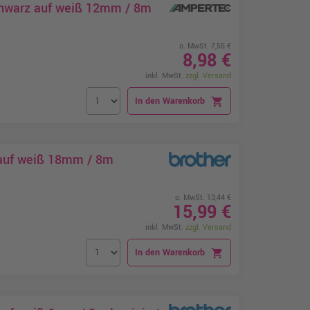
chwarz auf weiß 12mm / 8m
o. MwSt. 7,55 €
8,98 €
inkl. MwSt.
zzgl. Versand
In den Warenkorb
shopping_cart
 auf weiß 18mm / 8m
o. MwSt. 13,44 €
15,99 €
inkl. MwSt.
zzgl. Versand
In den Warenkorb
shopping_cart