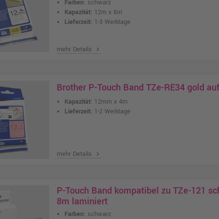
Farben:
schwarz
Kapazität:
12m x 8m
Lieferzeit:
1-3 Werktage
mehr Details
chevron_right
Brother P-Touch Band TZe-RE34 gold auf
Kapazität:
12mm x 4m
Lieferzeit:
1-2 Werktage
mehr Details
chevron_right
P-Touch Band kompatibel zu TZe-121 sc
8m laminiert
Farben:
schwarz