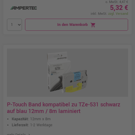
o. MwSt. 4,47 €
5,32 €
inkl. MwSt.
zzgl. Versand
In den Warenkorb
shopping_cart
P-Touch Band kompatibel zu TZe-531 schwarz
auf blau 12mm / 8m laminiert
Kapazität:
12mm x 8m
Lieferzeit:
1-2 Werktage
chevron_right
mehr Details