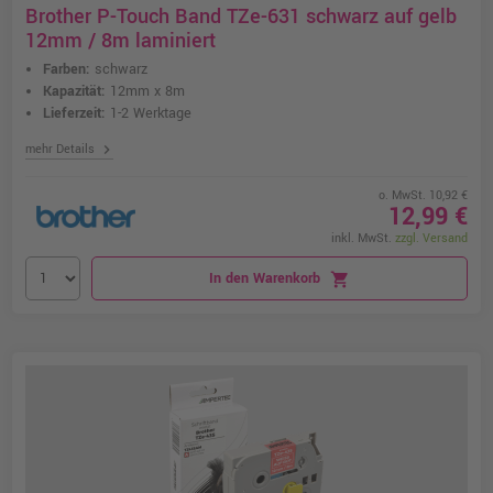
Brother P-Touch Band TZe-631 schwarz auf gelb
12mm / 8m laminiert
Farben:
schwarz
Kapazität:
12mm x 8m
Lieferzeit:
1-2 Werktage
chevron_right
mehr Details
o. MwSt. 10,92 €
12,99 €
inkl. MwSt.
zzgl. Versand
In den Warenkorb
shopping_cart