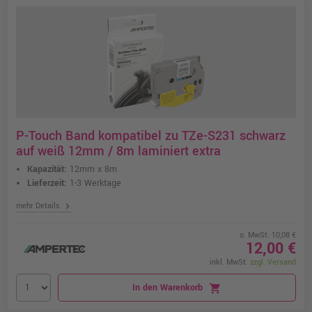
P-Touch Band kompatibel zu TZe-S231 schwarz
auf weiß 12mm / 8m laminiert extra
Kapazität:
12mm x 8m
Lieferzeit:
1-3 Werktage
chevron_right
mehr Details
o. MwSt. 10,08 €
12,00 €
inkl. MwSt.
zzgl. Versand
In den Warenkorb
shopping_cart