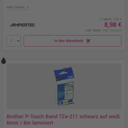
chevron_right
mehr Details
o. MwSt. 7,55 €
8,98 €
inkl. MwSt.
zzgl. Versand
In den Warenkorb
shopping_cart
Brother P-Touch Band TZe-211 schwarz auf weiß
6mm / 8m laminiert