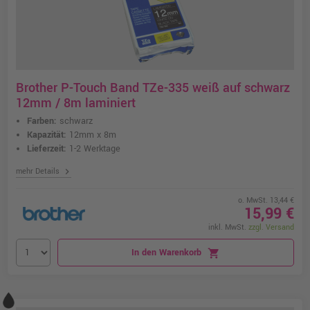
Brother P-Touch Band TZe-335 weiß auf schwarz
12mm / 8m laminiert
Farben:
schwarz
Kapazität:
12mm x 8m
Lieferzeit:
1-2 Werktage
chevron_right
mehr Details
o. MwSt. 13,44 €
15,99 €
inkl. MwSt.
zzgl. Versand
In den Warenkorb
shopping_cart