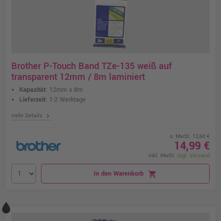
Brother P-Touch Band TZe-135 weiß auf
transparent 12mm / 8m laminiert
Kapazität:
12mm x 8m
Lieferzeit:
1-2 Werktage
chevron_right
mehr Details
o. MwSt. 12,60 €
14,99 €
inkl. MwSt.
zzgl. Versand
In den Warenkorb
shopping_cart