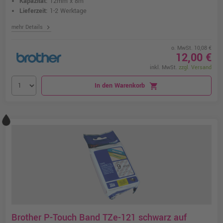
Kapazität:
12mm x 8m
Lieferzeit:
1-2 Werktage
chevron_right
mehr Details
o. MwSt. 10,08 €
12,00 €
inkl. MwSt.
zzgl. Versand
In den Warenkorb
shopping_cart
Brother P-Touch Band TZe-121 schwarz auf