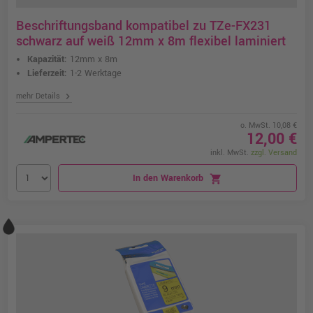
Beschriftungsband kompatibel zu TZe-FX231
schwarz auf weiß 12mm x 8m flexibel laminiert
Kapazität:
12mm x 8m
Lieferzeit:
1-2 Werktage
chevron_right
mehr Details
o. MwSt. 10,08 €
12,00 €
inkl. MwSt.
zzgl. Versand
In den Warenkorb
shopping_cart