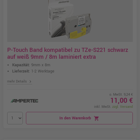
P-Touch Band kompatibel zu TZe-S221 schwarz
auf weiß 9mm / 8m laminiert extra
Kapazität:
9mm x 8m
Lieferzeit:
1-2 Werktage
chevron_right
mehr Details
o. MwSt. 9,24 €
11,00 €
inkl. MwSt.
zzgl. Versand
In den Warenkorb
shopping_cart