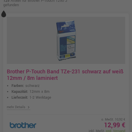
125
Artikel für Brother P-Touch 1250 J
gefunden
Brother P-Touch Band TZe-231 schwarz auf weiß
12mm / 8m laminiert
Farben:
schwarz
Kapazität:
12mm x 8m
Lieferzeit:
1-2 Werktage
chevron_right
mehr Details
o. MwSt. 10,92 €
12,99 €
inkl. MwSt.
zzgl. Versand