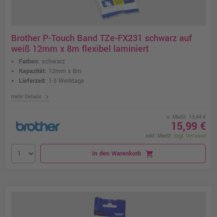
Brother P-Touch Band TZe-FX231 schwarz auf
weiß 12mm x 8m flexibel laminiert
Farben:
schwarz
Kapazität:
12mm x 8m
Lieferzeit:
1-3 Werktage
chevron_right
mehr Details
o. MwSt. 13,44 €
15,99 €
inkl. MwSt.
zzgl. Versand
In den Warenkorb
shopping_cart