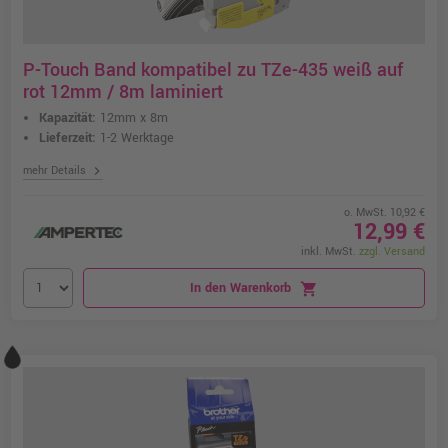
P-Touch Band kompatibel zu TZe-435 weiß auf
rot 12mm / 8m laminiert
Kapazität:
12mm x 8m
Lieferzeit:
1-2 Werktage
chevron_right
mehr Details
o. MwSt. 10,92 €
12,99 €
inkl. MwSt.
zzgl. Versand
In den Warenkorb
shopping_cart