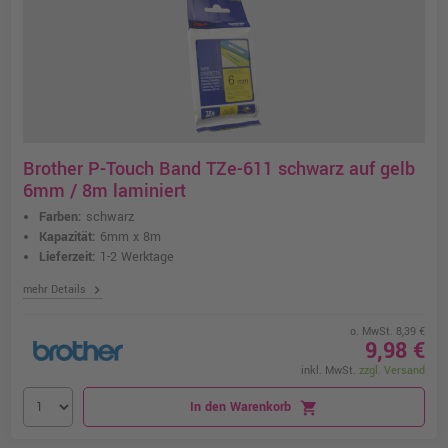
Brother P-Touch Band TZe-611 schwarz auf gelb
6mm / 8m laminiert
Farben:
schwarz
Kapazität:
6mm x 8m
Lieferzeit:
1-2 Werktage
chevron_right
mehr Details
o. MwSt. 8,39 €
9,98 €
inkl. MwSt.
zzgl. Versand
In den Warenkorb
shopping_cart