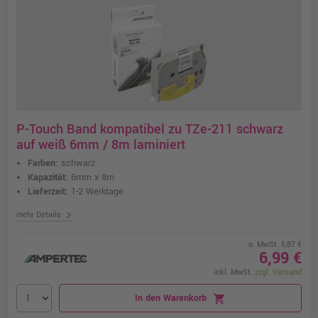
P-Touch Band kompatibel zu TZe-211 schwarz
auf weiß 6mm / 8m laminiert
Farben:
schwarz
Kapazität:
6mm x 8m
Lieferzeit:
1-2 Werktage
chevron_right
mehr Details
o. MwSt. 5,87 €
6,99 €
inkl. MwSt.
zzgl. Versand
In den Warenkorb
shopping_cart