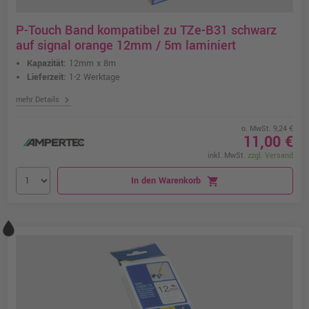
P-Touch Band kompatibel zu TZe-B31 schwarz
auf signal orange 12mm / 5m laminiert
Kapazität:
12mm x 8m
Lieferzeit:
1-2 Werktage
chevron_right
mehr Details
o. MwSt. 9,24 €
11,00 €
inkl. MwSt.
zzgl. Versand
In den Warenkorb
shopping_cart