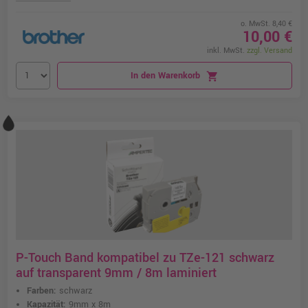
o. MwSt. 8,40 €
10,00 €
inkl. MwSt.
zzgl. Versand
In den Warenkorb
shopping_cart
P-Touch Band kompatibel zu TZe-121 schwarz
auf transparent 9mm / 8m laminiert
Farben:
schwarz
Kapazität:
9mm x 8m