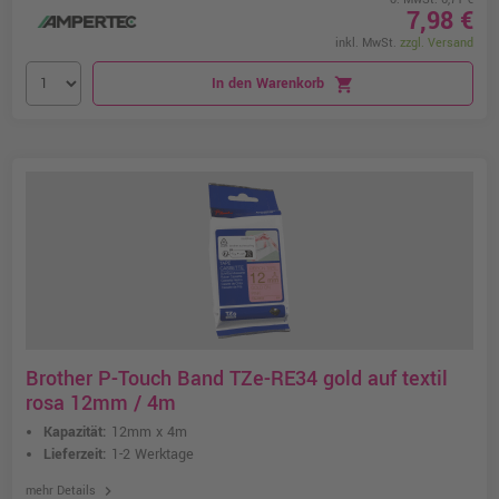
7,98 €
inkl. MwSt.
zzgl. Versand
In den Warenkorb
shopping_cart
Brother P-Touch Band TZe-RE34 gold auf textil
rosa 12mm / 4m
Kapazität:
12mm x 4m
Lieferzeit:
1-2 Werktage
chevron_right
mehr Details