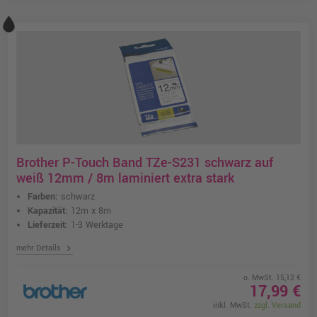
Brother P-Touch Band TZe-S231 schwarz auf
weiß 12mm / 8m laminiert extra stark
Farben:
schwarz
Kapazität:
12m x 8m
Lieferzeit:
1-3 Werktage
chevron_right
mehr Details
o. MwSt. 15,12 €
17,99 €
inkl. MwSt.
zzgl. Versand