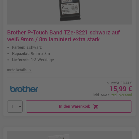
Brother P-Touch Band TZe-S221 schwarz auf
weiß 9mm / 8m laminiert extra stark
Farben:
schwarz
Kapazität:
9mm x 8m
Lieferzeit:
1-3 Werktage
chevron_right
mehr Details
o. MwSt. 13,44 €
15,99 €
inkl. MwSt.
zzgl. Versand
In den Warenkorb
shopping_cart