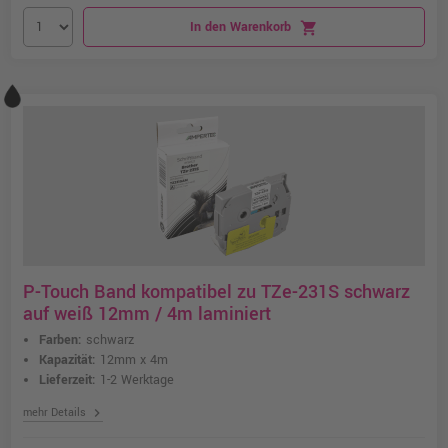
In den Warenkorb
shopping_cart
P-Touch Band kompatibel zu TZe-231S schwarz
auf weiß 12mm / 4m laminiert
Farben:
schwarz
Kapazität:
12mm x 4m
Lieferzeit:
1-2 Werktage
chevron_right
mehr Details