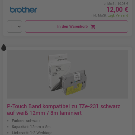
o. MwSt. 10,08 €
12,00 €
inkl. MwSt.
zzgl. Versand
In den Warenkorb
shopping_cart
P-Touch Band kompatibel zu TZe-231 schwarz
auf weiß 12mm / 8m laminiert
Farben:
schwarz
Kapazität:
12mm x 8m
Lieferzeit:
1-2 Werktage