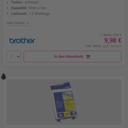
Farben:
schwarz
Kapazität:
6mm x 8m
Lieferzeit:
1-2 Werktage
chevron_right
mehr Details
o. MwSt. 8,39 €
9,98 €
inkl. MwSt.
zzgl. Versand
In den Warenkorb
shopping_cart