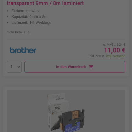
transparent 9mm / 8m laminiert
Farben:
schwarz
Kapazität:
9mm x 8m
Lieferzeit:
1-2 Werktage
chevron_right
mehr Details
o. MwSt. 9,24 €
11,00 €
inkl. MwSt.
zzgl. Versand
In den Warenkorb
shopping_cart