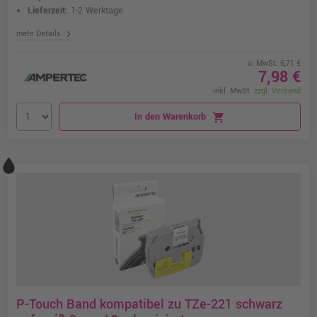
Lieferzeit:
1-2 Werktage
chevron_right
mehr Details
o. MwSt. 6,71 €
7,98 €
inkl. MwSt.
zzgl. Versand
In den Warenkorb
shopping_cart
P-Touch Band kompatibel zu TZe-221 schwarz