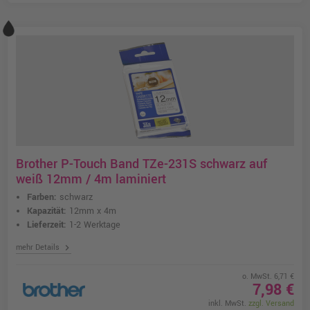
Brother P-Touch Band TZe-231S schwarz auf
weiß 12mm / 4m laminiert
Farben:
schwarz
Kapazität:
12mm x 4m
Lieferzeit:
1-2 Werktage
chevron_right
mehr Details
o. MwSt. 6,71 €
7,98 €
inkl. MwSt.
zzgl. Versand