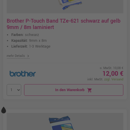
Brother P-Touch Band TZe-621 schwarz auf gelb
9mm / 8m laminiert
Farben:
schwarz
Kapazität:
9mm x 8m
Lieferzeit:
1-3 Werktage
chevron_right
mehr Details
o. MwSt. 10,08 €
12,00 €
inkl. MwSt.
zzgl. Versand
In den Warenkorb
shopping_cart