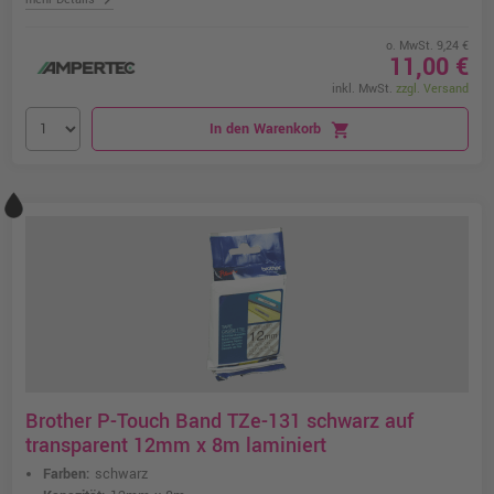
o. MwSt. 9,24 €
11,00 €
inkl. MwSt.
zzgl. Versand
In den Warenkorb
shopping_cart
Brother P-Touch Band TZe-131 schwarz auf
transparent 12mm x 8m laminiert
Farben:
schwarz