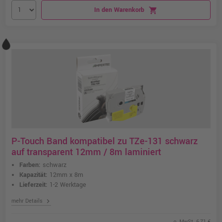
In den Warenkorb
shopping_cart
P-Touch Band kompatibel zu TZe-131 schwarz
auf transparent 12mm / 8m laminiert
Farben:
schwarz
Kapazität:
12mm x 8m
Lieferzeit:
1-2 Werktage
chevron_right
mehr Details
o. MwSt. 6,71 €