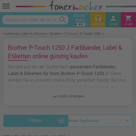
menu
Modell-
headset_mic
person
shopping_cart
search
suche
keyboard_arrow_up
KONTAKT
LOGIN
€ 0,00
Farbbänder, Label & Etiketten
Brother
P-Touch
P-Touch 1250 J
Brother P-Touch 1250 J Farbbänder, Label &
Etiketten online günstig kaufen
Sie sind auf der der Suche nach
passenden Farbbänder,
Label & Etiketten für Ihren Brother P-Touch 1250 J
? Dann
werden Sie in unserem Online-Shop garantiert fündig. Bei uns
finden Sie 125 Artikel die mit Ihrem Gerät kompatibel sind.
Dabei können Sie aus
originalen Farbbänder, Label &
mehr Anzeigen
Etiketten von Brother
wählen oder zu
unserer Hausmarke
Ampertec
greifen.
tune
Filtern