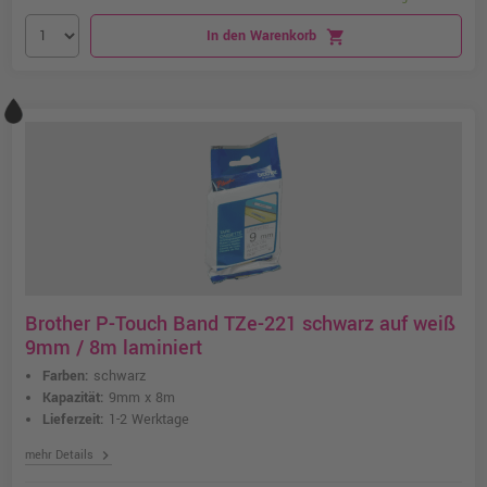
In den Warenkorb
shopping_cart
Brother P-Touch Band TZe-221 schwarz auf weiß
9mm / 8m laminiert
Farben:
schwarz
Kapazität:
9mm x 8m
Lieferzeit:
1-2 Werktage
chevron_right
mehr Details