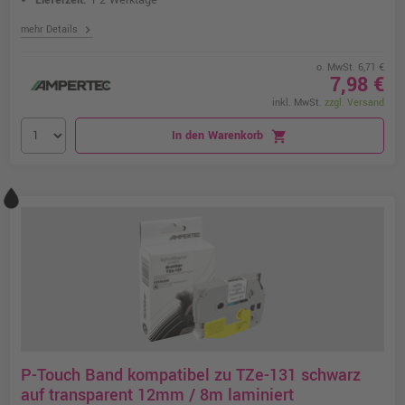
Lieferzeit:
1-2 Werktage
chevron_right
mehr Details
o. MwSt. 6,71 €
7,98 €
inkl. MwSt.
zzgl. Versand
In den Warenkorb
shopping_cart
P-Touch Band kompatibel zu TZe-131 schwarz
auf transparent 12mm / 8m laminiert