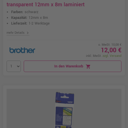
transparent 12mm x 8m laminiert
Farben:
schwarz
Kapazität:
12mm x 8m
Lieferzeit:
1-2 Werktage
chevron_right
mehr Details
o. MwSt. 10,08 €
12,00 €
inkl. MwSt.
zzgl. Versand
In den Warenkorb
shopping_cart