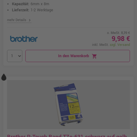
Kapazität:
6mm x 8m
Lieferzeit:
1-2 Werktage
chevron_right
mehr Details
o. MwSt. 8,39 €
9,98 €
inkl. MwSt.
zzgl. Versand
In den Warenkorb
shopping_cart