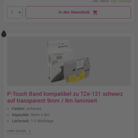
inkl. MwSt.
zzgl. Versand
In den Warenkorb
shopping_cart
P-Touch Band kompatibel zu TZe-121 schwarz
auf transparent 9mm / 8m laminiert
Farben:
schwarz
Kapazität:
9mm x 8m
Lieferzeit:
1-2 Werktage
chevron_right
mehr Details