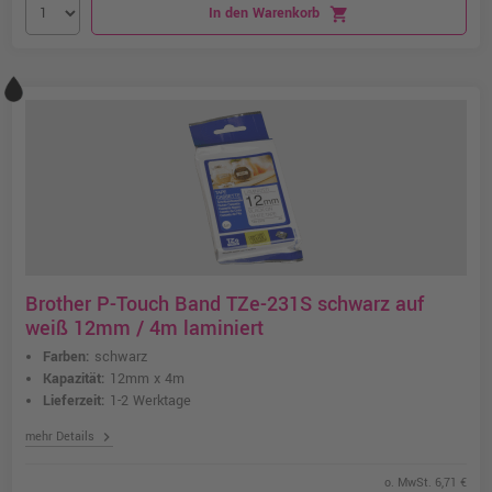
In den Warenkorb
shopping_cart
Brother P-Touch Band TZe-231S schwarz auf
weiß 12mm / 4m laminiert
Farben:
schwarz
Kapazität:
12mm x 4m
Lieferzeit:
1-2 Werktage
chevron_right
mehr Details
o. MwSt. 6,71 €