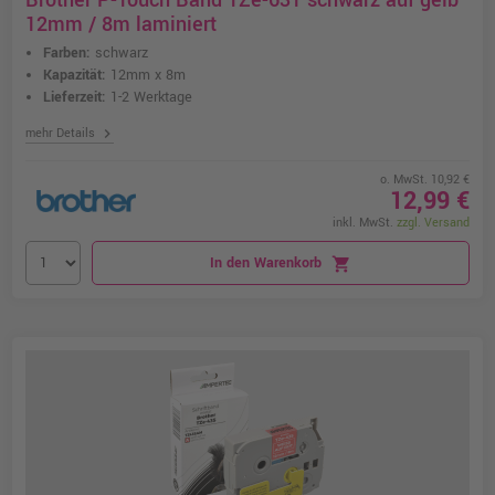
Brother P-Touch Band TZe-631 schwarz auf gelb
12mm / 8m laminiert
Farben:
schwarz
Kapazität:
12mm x 8m
Lieferzeit:
1-2 Werktage
chevron_right
mehr Details
o. MwSt. 10,92 €
12,99 €
inkl. MwSt.
zzgl. Versand
In den Warenkorb
shopping_cart