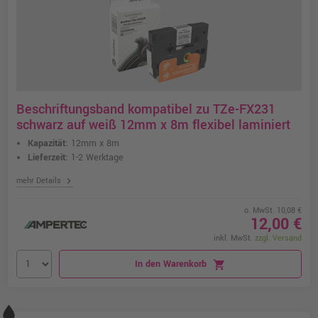
Beschriftungsband kompatibel zu TZe-FX231
schwarz auf weiß 12mm x 8m flexibel laminiert
Kapazität:
12mm x 8m
Lieferzeit:
1-2 Werktage
chevron_right
mehr Details
o. MwSt. 10,08 €
12,00 €
inkl. MwSt.
zzgl. Versand
In den Warenkorb
shopping_cart