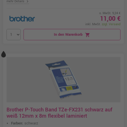
chevron_right
mehr Details
o. MwSt. 9,24 €
11,00 €
inkl. MwSt.
zzgl. Versand
In den Warenkorb
shopping_cart
Brother P-Touch Band TZe-FX231 schwarz auf
weiß 12mm x 8m flexibel laminiert
Farben:
schwarz