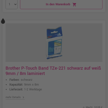
In den Warenkorb
shopping_cart
Brother P-Touch Band TZe-221 schwarz auf weiß
9mm / 8m laminiert
Farben:
schwarz
Kapazität:
9mm x 8m
Lieferzeit:
1-2 Werktage
chevron_right
mehr Details
o. MwSt. 10,08 €