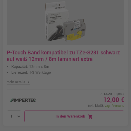
P-Touch Band kompatibel zu TZe-S231 schwarz
auf weiß 12mm / 8m laminiert extra
Kapazität:
12mm x 8m
Lieferzeit:
1-3 Werktage
chevron_right
mehr Details
o. MwSt. 10,08 €
12,00 €
inkl. MwSt.
zzgl. Versand
In den Warenkorb
shopping_cart