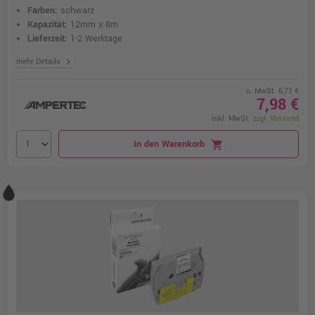
Farben:
schwarz
Kapazität:
12mm x 8m
Lieferzeit:
1-2 Werktage
chevron_right
mehr Details
o. MwSt. 6,71 €
7,98 €
inkl. MwSt.
zzgl. Versand
In den Warenkorb
shopping_cart