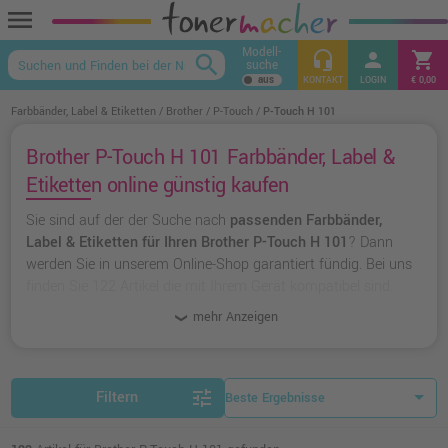
menu
Modell-
headset_mic
person
shopping_cart
search
suche
keyboard_arrow_up
KONTAKT
LOGIN
€ 0,00
Farbbänder, Label & Etiketten
Brother
P-Touch
P-Touch H 101
Brother P-Touch H 101 Farbbänder, Label &
Etiketten online günstig kaufen
Sie sind auf der der Suche nach
passenden Farbbänder,
Label & Etiketten für Ihren Brother P-Touch H 101
? Dann
werden Sie in unserem Online-Shop garantiert fündig. Bei uns
finden Sie 122 Artikel die mit Ihrem Gerät kompatibel sind.
Dabei können Sie aus
originalen Farbbänder, Label &
mehr Anzeigen
Etiketten von Brother
wählen oder zu
unserer Hausmarke
Ampertec
greifen.
tune
Filtern