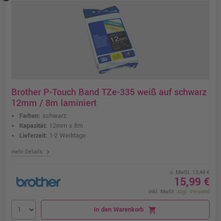
Brother P-Touch Band TZe-335 weiß auf schwarz
12mm / 8m laminiert
Farben:
schwarz
Kapazität:
12mm x 8m
Lieferzeit:
1-2 Werktage
chevron_right
mehr Details
o. MwSt. 13,44 €
15,99 €
inkl. MwSt.
zzgl. Versand
In den Warenkorb
shopping_cart