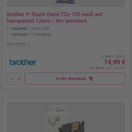
Brother P-Touch Band TZe-135 weiß auf
transparent 12mm / 8m laminiert
Kapazität:
12mm x 8m
Lieferzeit:
1-2 Werktage
chevron_right
mehr Details
o. MwSt. 12,60 €
14,99 €
inkl. MwSt.
zzgl. Versand
In den Warenkorb
shopping_cart