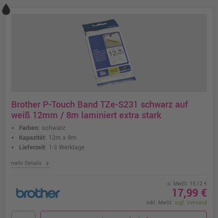
Brother P-Touch Band TZe-S231 schwarz auf
weiß 12mm / 8m laminiert extra stark
Farben:
schwarz
Kapazität:
12m x 8m
Lieferzeit:
1-3 Werktage
chevron_right
mehr Details
o. MwSt. 15,12 €
17,99 €
inkl. MwSt.
zzgl. Versand