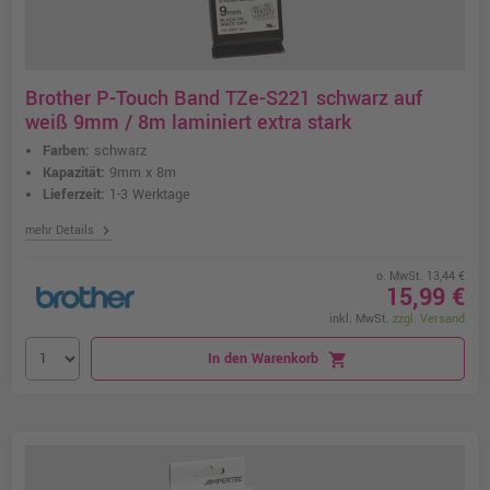
Brother P-Touch Band TZe-S221 schwarz auf
weiß 9mm / 8m laminiert extra stark
Farben:
schwarz
Kapazität:
9mm x 8m
Lieferzeit:
1-3 Werktage
chevron_right
mehr Details
o. MwSt. 13,44 €
15,99 €
inkl. MwSt.
zzgl. Versand
In den Warenkorb
shopping_cart