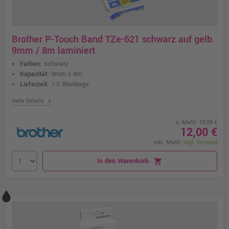
Brother P-Touch Band TZe-621 schwarz auf gelb
9mm / 8m laminiert
Farben:
schwarz
Kapazität:
9mm x 8m
Lieferzeit:
1-3 Werktage
chevron_right
mehr Details
o. MwSt. 10,08 €
12,00 €
inkl. MwSt.
zzgl. Versand
In den Warenkorb
shopping_cart