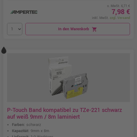
o. MwSt. 6,71 €
7,98 €
inkl. MwSt.
zzgl. Versand
In den Warenkorb
shopping_cart
P-Touch Band kompatibel zu TZe-221 schwarz
auf weiß 9mm / 8m laminiert
Farben:
schwarz
Kapazität:
9mm x 8m