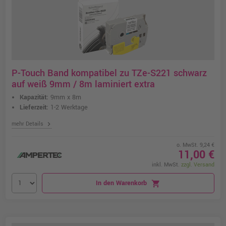
P-Touch Band kompatibel zu TZe-S221 schwarz
auf weiß 9mm / 8m laminiert extra
Kapazität:
9mm x 8m
Lieferzeit:
1-2 Werktage
chevron_right
mehr Details
o. MwSt. 9,24 €
11,00 €
inkl. MwSt.
zzgl. Versand
In den Warenkorb
shopping_cart