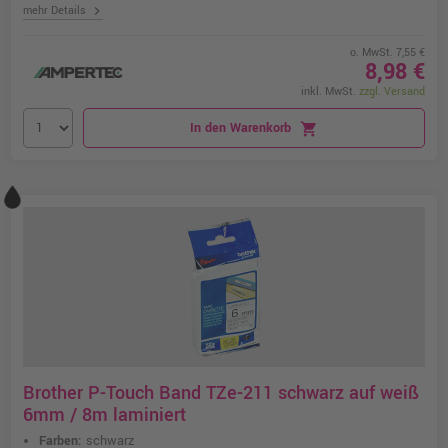
chevron_right
mehr Details
o. MwSt. 7,55 €
8,98 €
inkl. MwSt.
zzgl. Versand
In den Warenkorb
shopping_cart
Brother P-Touch Band TZe-211 schwarz auf weiß
6mm / 8m laminiert
Farben:
schwarz