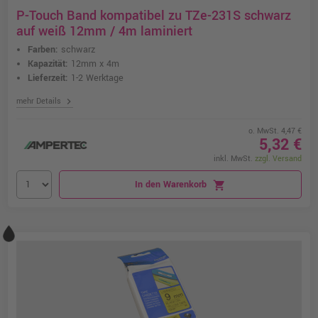
P-Touch Band kompatibel zu TZe-231S schwarz
auf weiß 12mm / 4m laminiert
Farben:
schwarz
Kapazität:
12mm x 4m
Lieferzeit:
1-2 Werktage
chevron_right
mehr Details
o. MwSt. 4,47 €
5,32 €
inkl. MwSt.
zzgl. Versand
In den Warenkorb
shopping_cart