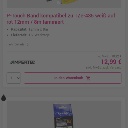
P-Touch Band kompatibel zu TZe-435 weiß auf
rot 12mm / 8m laminiert
Kapazität:
12mm x 8m
Lieferzeit:
1-2 Werktage
chevron_right
mehr Details
o. MwSt. 10,92 €
12,99 €
inkl. MwSt.
zzgl. Versand
In den Warenkorb
shopping_cart