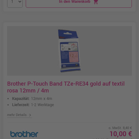
In den Warenkorb
shopping_cart
Brother P-Touch Band TZe-RE34 gold auf textil
rosa 12mm / 4m
Kapazität:
12mm x 4m
Lieferzeit:
1-2 Werktage
chevron_right
mehr Details
o. MwSt. 8,40 €
10,00 €