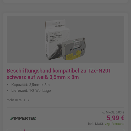
Beschriftungsband kompatibel zu TZe-N201
schwarz auf weiß 3,5mm x 8m
Kapazität:
3,5mm x 8m
Lieferzeit:
1-2 Werktage
chevron_right
mehr Details
o. MwSt. 5,03 €
5,99 €
inkl. MwSt.
zzgl. Versand