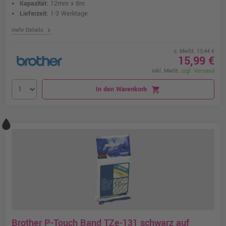
Kapazität:
12mm x 8m
Lieferzeit:
1-3 Werktage
chevron_right
mehr Details
o. MwSt. 13,44 €
15,99 €
inkl. MwSt.
zzgl. Versand
In den Warenkorb
shopping_cart
Brother P-Touch Band TZe-131 schwarz auf