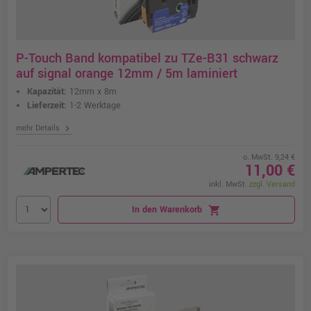
P-Touch Band kompatibel zu TZe-B31 schwarz
auf signal orange 12mm / 5m laminiert
Kapazität:
12mm x 8m
Lieferzeit:
1-2 Werktage
chevron_right
mehr Details
o. MwSt. 9,24 €
11,00 €
inkl. MwSt.
zzgl. Versand
In den Warenkorb
shopping_cart