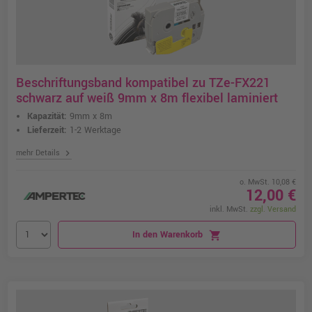
Beschriftungsband kompatibel zu TZe-FX221
schwarz auf weiß 9mm x 8m flexibel laminiert
Kapazität:
9mm x 8m
Lieferzeit:
1-2 Werktage
chevron_right
mehr Details
o. MwSt. 10,08 €
12,00 €
inkl. MwSt.
zzgl. Versand
In den Warenkorb
shopping_cart