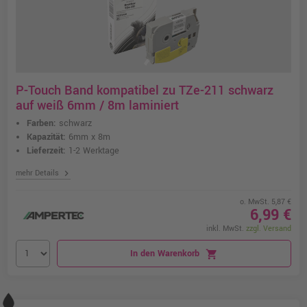
P-Touch Band kompatibel zu TZe-211 schwarz
auf weiß 6mm / 8m laminiert
Farben:
schwarz
Kapazität:
6mm x 8m
Lieferzeit:
1-2 Werktage
chevron_right
mehr Details
o. MwSt. 5,87 €
6,99 €
inkl. MwSt.
zzgl. Versand
In den Warenkorb
shopping_cart