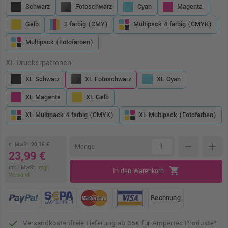
Schwarz
Fotoschwarz
Cyan
Magenta
Gelb
3-farbig (CMY)
Multipack 4-farbig (CMYK)
Multipack (Fotofarben)
XL Druckerpatronen:
XL Schwarz
XL Fotoschwarz
XL Cyan
XL Magenta
XL Gelb
XL Multipack 4-farbig (CMYK)
XL Multipack (Fotofarben)
o. MwSt.
20,16 €
remove
add
Menge
23,99 €
inkl. MwSt.
zzgl.
shopping_cart
In den Warenkorb
Versand
Rechnung
Versandkostenfreie Lieferung ab 35€ für Ampertec Produkte*