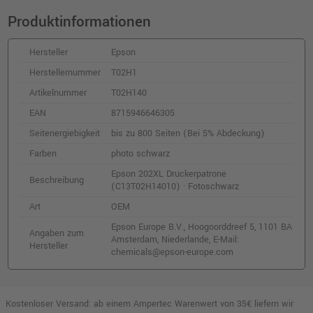
· Schwarz
Produktinformationen
o. MwSt.
15,96 €
18,99 €
shopping_cart
inkl. MwSt.
zzgl. Versand
Hersteller
Epson
Herstellernummer
T02H1
Epson 202 Druckerpatrone (C13T02F44010)
Artikelnummer
T02H140
· Gelb
EAN
8715946646305
o. MwSt.
12,60 €
14,99 €
shopping_cart
Seitenergiebigkeit
bis zu 800 Seiten (Bei 5% Abdeckung)
inkl. MwSt.
zzgl. Versand
Farben
photo schwarz
Epson 202XL Druckerpatrone
Beschreibung
Epson 202 Druckerpatrone (C13T02F14010)
(C13T02H14010) · Fotoschwarz
· Fotoschwarz
Art
OEM
o. MwSt.
11,76 €
13,99 €
shopping_cart
Epson Europe B.V., Hoogoorddreef 5, 1101 BA
Angaben zum
inkl. MwSt.
zzgl. Versand
Amsterdam, Niederlande, E-Mail:
Hersteller
chemicals@epson-europe.com
Epson 202XL Druckerpatrone
(C13T02H44010) · Gelb
Kostenloser Versand: ab einem Ampertec Warenwert von 35€ liefern wir
o. MwSt.
19,32 €