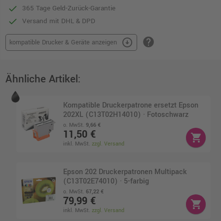
365 Tage Geld-Zurück-Garantie
Versand mit DHL & DPD
help
arrow_circle_down
kompatible Drucker & Geräte anzeigen
Ähnliche Artikel:
Kompatible Druckerpatrone ersetzt Epson
202XL (C13T02H14010) · Fotoschwarz
o. MwSt.
9,66 €
11,50 €
shopping_cart
inkl. MwSt.
zzgl. Versand
Epson 202 Druckerpatronen Multipack
(C13T02E74010) · 5-farbig
o. MwSt.
67,22 €
79,99 €
shopping_cart
inkl. MwSt.
zzgl. Versand