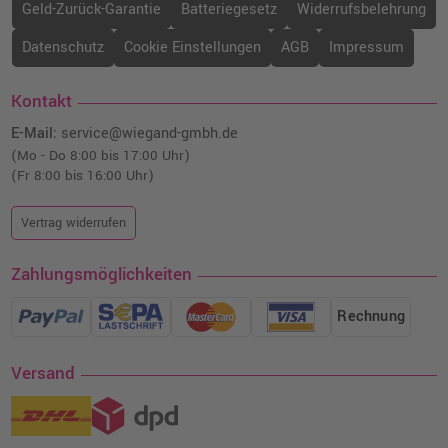
Geld-Zurück-Garantie
Batteriegesetz
Widerrufsbelehrung
Epson 202XL Druckerpatrone
Datenschutz
Cookie Einstellungen
AGB
Impressum
(C13T02H34010) · Magenta
o. MwSt.
19,32 €
22,99 €
Kontakt
shopping_cart
inkl. MwSt.
zzgl. Versand
E-Mail:
service@wiegand-gmbh.de
(Mo - Do 8:00 bis 17:00 Uhr)
(Fr 8:00 bis 16:00 Uhr)
Vertrag widerrufen
Zahlungsmöglichkeiten
Rechnung
Versand