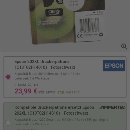
zoom_in
Epson 202XL Druckerpatrone
(C13T02H14010) · Fotoschwarz
Kapazität bis zu 800 Seiten,
ca. 3 Cent / Seite
Lieferzeit: 1-2 Werktage
o. MwSt.
20,16 €
23,99 €
inkl. MwSt.
zzgl. Versand
Kompatible Druckerpatrone ersetzt Epson
202XL (C13T02H14010) · Fotoschwarz
Kapazität bis zu 1220 Seiten,
ca. 0,9 Cent / Seite (69% günstiger)
Lieferzeit: 1-2 Werktage