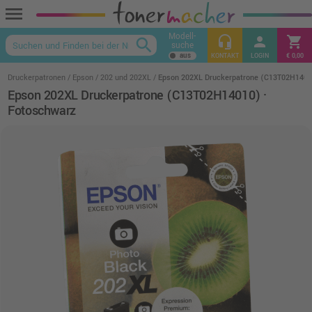
menu
Modell-
headset_mic
person
shopping_cart
search
suche
keyboard_arrow_up
KONTAKT
LOGIN
€ 0,00
Druckerpatronen
Epson
202 und 202XL
Epson 202XL Druckerpatrone (C13T02H1401
Epson 202XL Druckerpatrone (C13T02H14010) ·
Fotoschwarz