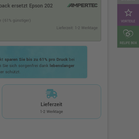
pack ersetzt Epson 202
star_border
te (61% günstiger)
VORTEILE
Lieferzeit: 1-2 Werktage
RELIFE BOX
ukt
sparen Sie bis zu 61% pro Druck
bei
n Sie sich sorgenfrei dank
lebenslanger
er schützt.
Lieferzeit
1-2 Werktage