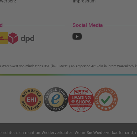
 werben!
Impressum
nd
Social Media
in Warenwert von mindestens 35€ (inkl. Mwst.) an Ampertec Artikeln in Ihrem Warenkorb, is
ichtet sich nicht an Wiederverkäufer. Wenn Sie Wiederverkäufer sind, reg