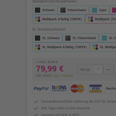
Standard Druckerpatronen:
Schwarz
Fotoschwarz
Cyan
Multipack 4-farbig (CMYK)
Multipack (Fo
XL Druckerpatronen:
XL Schwarz
XL Fotoschwarz
XL C
XL Multipack 4-farbig (CMYK)
XL Multipa
o. MwSt.
67,22 €
79,99 €
remove
Menge
inkl. MwSt.
zzgl. Versand
Rechn
Versandkostenfreie Lieferung ab 35€ für Ampe
365 Tage Geld-Zurück-Garantie
Versand mit DHL & DPD