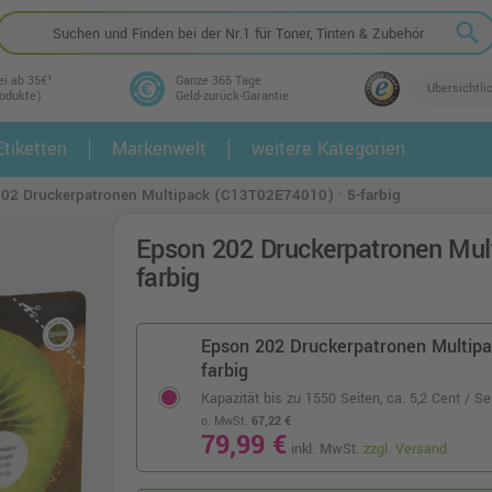
search
ei ab 35€¹
Ganze 365 Tage
Übersichtli
rodukte)
Geld-zurück-Garantie
tiketten
Markenwelt
weitere Kategorien
2.
3.
02 Druckerpatronen Multipack (C13T02E74010) · 5-farbig
Epson 202 Druckerpatronen Mul
farbig
Epson 202 Druckerpatronen Multipa
farbig
Kapazität bis zu 1550 Seiten,
ca. 5,2 Cent / Se
o. MwSt.
67,22 €
79,99 €
inkl. MwSt.
zzgl. Versand