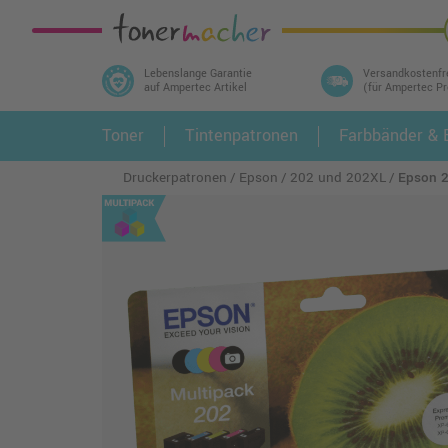
Lebenslange Garantie
Versandkostenfr
auf Ampertec Artikel
(für Ampertec P
In 3 einfachen Schritten ihr Druckermodell
Toner
Tintenpatronen
Farbbänder & E
1.
und alle dazu passenden Artikel finden ➤
Druckerpatronen
Epson
202 und 202XL
Epson 2