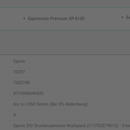
o. MwSt.
11,76 €
13,99 €
shopping_cart
shopping_cart
inkl. MwSt.
zzgl. Versand
E
Expression Premium XP-6100
Epson
shopping_cart
T02E7
T02E740
8715946646435
bis zu 1550 Seiten (Bei 5% Abdeckung)
X
Epson 202 Druckerpatronen Multipack (C13T02E74010) · 5-fa