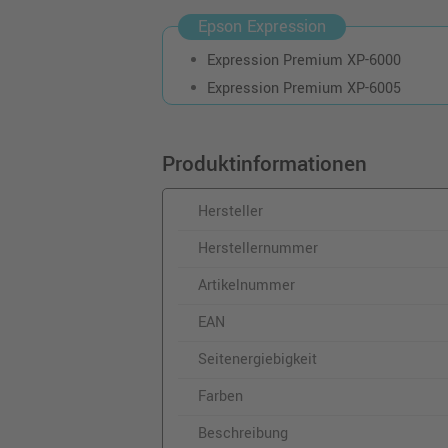
o. MwSt.
19,32 €
Epson Expression
22,99 €
inkl. MwSt.
zzgl. Versand
Expression Premium XP-6000
Expression Premium XP-6005
Epson 202XL
Druckerpatrone
(C13T02H14010) ·
Produktinformationen
Fotoschwarz
o. MwSt.
20,16 €
23,99 €
Hersteller
inkl. MwSt.
zzgl. Versand
Herstellernummer
Artikelnummer
EAN
Seitenergiebigkeit
Farben
Beschreibung