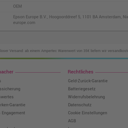
OEM
Epson Europe B.V., Hoogoorddreef 5, 1101 BA Amsterdam, Ni
europe.com
loser Versand: ab einem Ampertec Warenwert von 35€ liefern wir versandkoste
macher
Rechtliches
s
Geld-Zurück-Garantie
tssicherung
Batteriegesetz
swertes
Widerrufsbelehrung
ken-Garantie
Datenschutz
s Engagement
Cookie Einstellungen
AGB