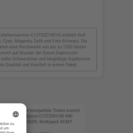
rstellernummer C13T02E74010) enthält fünf
z, Cyan, Magenta, Gelb und Foto-Schwarz. Die
eten eine Reichweite von bis zu 1550 Seiten
stimmt auf Drucker der Epson Expression
, satte Schwarztöne und langlebige Ergebnisse.
le Qualität und Komfort in einem Paket.
4 kompatible Tinten ersetzt
Epson C13T02H140-440
202XL Multipack KCMY