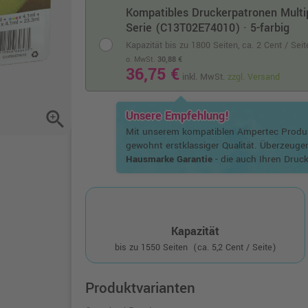
Kompatibles Druckerpatronen Multi
Serie (C13T02E74010) · 5-farbig
Kapazität bis zu 1800 Seiten,
ca. 2 Cent / Sei
o. MwSt.
30,88 €
36,75 €
inkl. MwSt.
zzgl. Versand
zoom_in
Unsere Empfehlung!
Mit unserem kompatiblen Ampertec Prod
gewohnt erstklassiger Qualität. Überzeuge
Hausmarke Garantie
- die auch Ihren Druck
Kapazität
bis zu 1550 Seiten
(ca. 5,2 Cent / Seite)
Produktvarianten