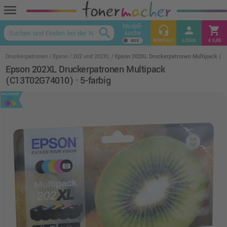
menu
Modell-
headset_mic
person
shopping_cart
search
suche
keyboard_arrow_up
KONTAKT
LOGIN
€ 0,00
Druckerpatronen
Epson
202 und 202XL
Epson 202XL Druckerpatronen Multipack (C1
Epson 202XL Druckerpatronen Multipack
(C13T02G74010) · 5-farbig