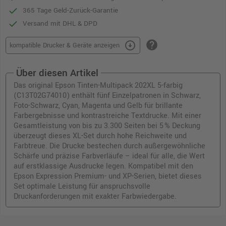
365 Tage Geld-Zurück-Garantie
Versand mit DHL & DPD
help
arrow_circle_down
kompatible Drucker & Geräte anzeigen
Über diesen Artikel
Das original Epson Tinten-Multipack 202XL 5-farbig
(C13T02G74010) enthält fünf Einzelpatronen in Schwarz,
Foto-Schwarz, Cyan, Magenta und Gelb für brillante
Farbergebnisse und kontrastreiche Textdrucke. Mit einer
Gesamtleistung von bis zu 3.300 Seiten bei 5 % Deckung
überzeugt dieses XL-Set durch hohe Reichweite und
Farbtreue. Die Drucke bestechen durch außergewöhnliche
Schärfe und präzise Farbverläufe – ideal für alle, die Wert
auf erstklassige Ausdrucke legen. Kompatibel mit den
Epson Expression Premium- und XP-Serien, bietet dieses
Set optimale Leistung für anspruchsvolle
Druckanforderungen mit exakter Farbwiedergabe.