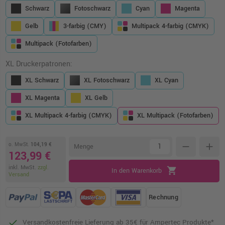
Schwarz
Fotoschwarz
Cyan
Magenta
Gelb
3-farbig (CMY)
Multipack 4-farbig (CMYK)
Multipack (Fotofarben)
XL Druckerpatronen:
XL Schwarz
XL Fotoschwarz
XL Cyan
XL Magenta
XL Gelb
XL Multipack 4-farbig (CMYK)
XL Multipack (Fotofarben)
o. MwSt.
104,19 €
remove
add
Menge
123,99 €
inkl. MwSt.
zzgl.
shopping_cart
In den Warenkorb
Versand
Rechnung
Versandkostenfreie Lieferung ab 35€ für Ampertec Produkte*