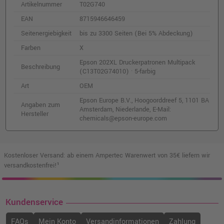
Epson 202 Druckerpatrone (C13T02F14010)
Artikelnummer
T02G740
· Fotoschwarz
EAN
8715946646459
o. MwSt.
11,76 €
13,99 €
shopping_cart
Seitenergiebigkeit
bis zu 3300 Seiten (Bei 5% Abdeckung)
inkl. MwSt.
zzgl. Versand
Farben
X
Epson 202XL Druckerpatronen Multipack
Beschreibung
Epson 202XL Druckerpatrone
(C13T02G74010) · 5-farbig
(C13T02H44010) · Gelb
Art
OEM
o. MwSt.
19,32 €
22,99 €
shopping_cart
Epson Europe B.V., Hoogoorddreef 5, 1101 BA
Angaben zum
inkl. MwSt.
zzgl. Versand
Amsterdam, Niederlande, E-Mail:
Hersteller
chemicals@epson-europe.com
Epson 202 Druckerpatrone (C13T02F34010)
· Magenta
Kostenloser Versand: ab einem Ampertec Warenwert von 35€ liefern wir
o. MwSt.
12,60 €
14,99 €
versandkostenfrei!¹
shopping_cart
inkl. MwSt.
zzgl. Versand
Kundenservice
Epson 202XL Druckerpatrone
(C13T02H24010) · Cyan
FAQs
Mein Konto
Versandinformationen
Zahlung