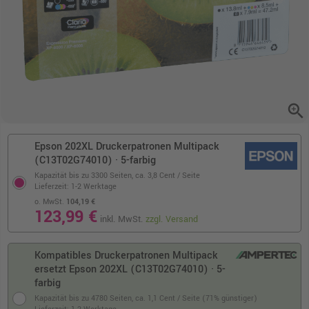
zoom_in
Epson 202XL Druckerpatronen Multipack
(C13T02G74010) · 5-farbig
Kapazität bis zu 3300 Seiten,
ca. 3,8 Cent / Seite
Lieferzeit: 1-2 Werktage
o. MwSt.
104,19 €
123,99 €
inkl. MwSt.
zzgl. Versand
Kompatibles Druckerpatronen Multipack
ersetzt Epson 202XL (C13T02G74010) · 5-
farbig
Kapazität bis zu 4780 Seiten,
ca. 1,1 Cent / Seite (71% günstiger)