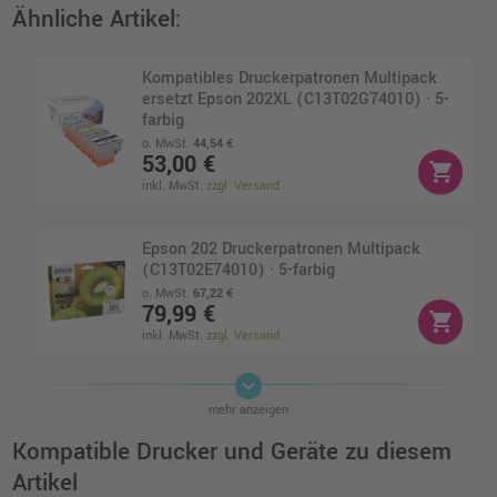
Ähnliche Artikel:
Kompatibles Druckerpatronen Multipack
ersetzt Epson 202XL (C13T02G74010) · 5-
farbig
o. MwSt.
44,54 €
53,00 €
shopping_cart
inkl. MwSt.
zzgl. Versand
Epson 202 Druckerpatronen Multipack
(C13T02E74010) · 5-farbig
o. MwSt.
67,22 €
79,99 €
shopping_cart
inkl. MwSt.
zzgl. Versand
keyboard_arrow_down
4 kompatible Tinten ersetzt Epson
mehr anzeigen
C13T02H140-440 202XL Multipack KCMY
o. MwSt.
90,75 €
Kompatible Drucker und Geräte zu diesem
107,99 €
shopping_cart
Artikel
inkl. MwSt.
zzgl. Versand