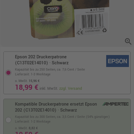
zoom_in
Epson 202 Druckerpatrone
(C13T02E14010) · Schwarz
Kapazität bis zu 250 Seiten,
ca. 7,6 Cent / Seite
Lieferzeit: 1-3 Werktage
o. MwSt.
15,96 €
18,99 €
inkl. MwSt.
zzgl. Versand
Kompatible Druckerpatrone ersetzt Epson
202 (C13T02E14010) · Schwarz
Kapazität bis zu 300 Seiten,
ca. 3,5 Cent / Seite (54% günstiger)
Lieferzeit: 1-2 Werktage
o. MwSt.
8,82 €