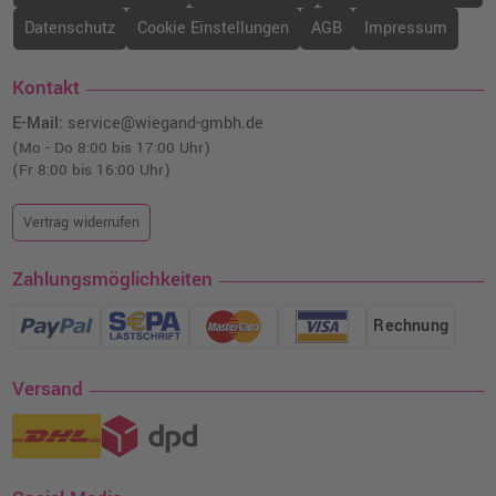
Epson 202XL Druckerpatrone
Datenschutz
Cookie Einstellungen
AGB
Impressum
(C13T02H14010) · Fotoschwarz
o. MwSt.
20,16 €
23,99 €
Kontakt
shopping_cart
inkl. MwSt.
zzgl. Versand
E-Mail:
service@wiegand-gmbh.de
(Mo - Do 8:00 bis 17:00 Uhr)
(Fr 8:00 bis 16:00 Uhr)
Vertrag widerrufen
Zahlungsmöglichkeiten
Rechnung
Versand