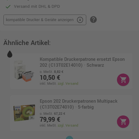
Versand mit DHL & DPD
help
arrow_circle_down
kompatible Drucker & Geräte anzeigen
Ähnliche Artikel:
Kompatible Druckerpatrone ersetzt Epson
202 (C13T02E14010) · Schwarz
o. MwSt.
8,82 €
10,50 €
shopping_cart
inkl. MwSt.
zzgl. Versand
Epson 202 Druckerpatronen Multipack
(C13T02E74010) · 5-farbig
o. MwSt.
67,22 €
79,99 €
shopping_cart
inkl. MwSt.
zzgl. Versand