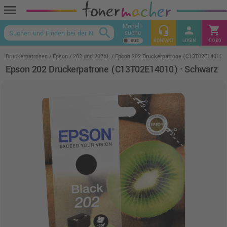
menu
Modell-
headset_mic
person
shopping_cart
search
suche
keyboard_arrow_up
KONTAKT
LOGIN
€ 0,00
Druckerpatronen
Epson
202 und 202XL
Epson 202 Druckerpatrone (C13T02E14010) 
Epson 202 Druckerpatrone (C13T02E14010) · Schwarz