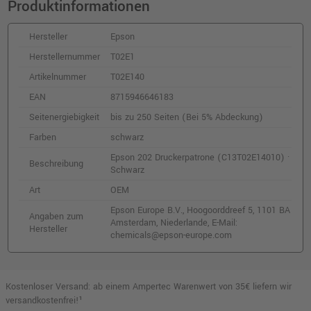
Produktinformationen
o. MwSt.
12,60 €
14,99 €
shopping_cart
inkl. MwSt.
zzgl. Versand
Hersteller
Epson
Herstellernummer
T02E1
Epson 202 Druckerpatrone (C13T02F14010)
Artikelnummer
T02E140
· Fotoschwarz
EAN
8715946646183
o. MwSt.
11,76 €
13,99 €
shopping_cart
Seitenergiebigkeit
bis zu 250 Seiten (Bei 5% Abdeckung)
inkl. MwSt.
zzgl. Versand
Farben
schwarz
Epson 202 Druckerpatrone (C13T02E14010) ·
Beschreibung
Epson 202XL Druckerpatrone
Schwarz
(C13T02H44010) · Gelb
Art
OEM
o. MwSt.
19,32 €
22,99 €
shopping_cart
Epson Europe B.V., Hoogoorddreef 5, 1101 BA
Angaben zum
inkl. MwSt.
zzgl. Versand
Amsterdam, Niederlande, E-Mail:
Hersteller
chemicals@epson-europe.com
Epson 202 Druckerpatrone (C13T02F34010)
· Magenta
Kostenloser Versand: ab einem Ampertec Warenwert von 35€ liefern wir
o. MwSt.
12,60 €
14,99 €
versandkostenfrei!¹
shopping_cart