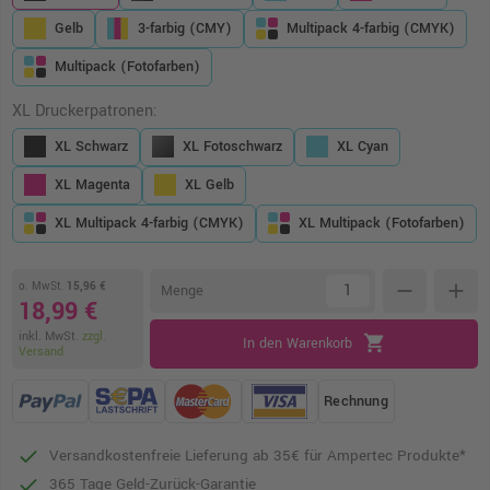
Gelb
3-farbig (CMY)
Multipack 4-farbig (CMYK)
Multipack (Fotofarben)
XL Druckerpatronen:
XL Schwarz
XL Fotoschwarz
XL Cyan
XL Magenta
XL Gelb
XL Multipack 4-farbig (CMYK)
XL Multipack (Fotofarben)
o. MwSt.
15,96 €
remove
add
Menge
18,99 €
inkl. MwSt.
zzgl.
shopping_cart
In den Warenkorb
Versand
Rechnung
Versandkostenfreie Lieferung ab 35€ für Ampertec Produkte*
365 Tage Geld-Zurück-Garantie