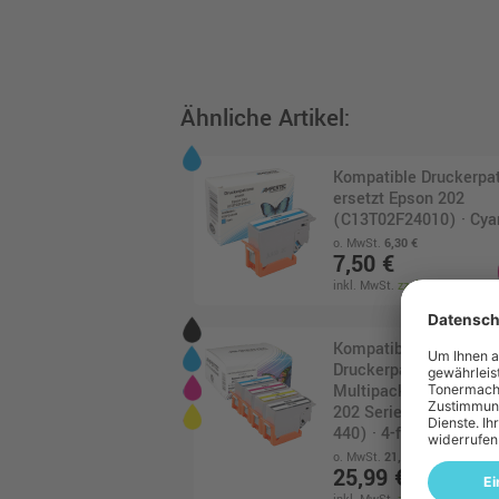
Ähnliche Artikel:
Kompatible Druckerpa
ersetzt Epson 202
(C13T02F24010) · Cya
o. MwSt.
6,30 €
7,50 €
inkl. MwSt.
zzgl. Versand
Kompatibles
Druckerpatronen 4er-
Multipack ersetzt Eps
202 Serie (C13T02F14
440) · 4-farbig (CMYK
o. MwSt.
21,84 €
25,99 €