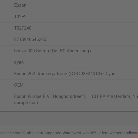
22,99 €
Epson
shopping_cart
shopping_cart
inkl. MwSt.
zzgl. Versand
T02F2
T02F240
8715946646220
bis zu 300 Seiten (Bei 5% Abdeckung)
cyan
Epson 202 Druckerpatrone (C13T02F24010) · Cyan
OEM
Epson Europe B.V., Hoogoorddreef 5, 1101 BA Amsterdam, Ni
europe.com
loser Versand: ab einem Ampertec Warenwert von 35€ liefern wir versandkoste