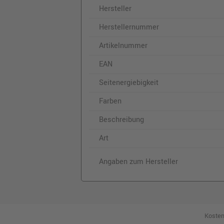
22,99 €
Hersteller
inkl. MwSt.
zzgl. Versand
Herstellernummer
Artikelnummer
EAN
Seitenergiebigkeit
Farben
Beschreibung
Art
Angaben zum Hersteller
Kosten