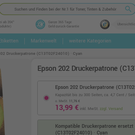
search
ei ab 35€¹
Ganze 365 Tage
Übersichtli
rodukte)
Geld-zurück-Garantie
tiketten
Markenwelt
weitere Kategorien
2.
3.
02 Druckerpatrone (C13T02F24010) · Cyan
Epson 202 Druckerpatrone (C1
Epson 202 Druckerpatrone (C13T02
Kapazität bis zu 300 Seiten,
ca. 4,7 Cent / Sei
o. MwSt.
11,76 €
13,99 €
inkl. MwSt.
zzgl. Versand
Kompatible Druckerpatrone ersetzt
(C13T02F24010) · Cyan