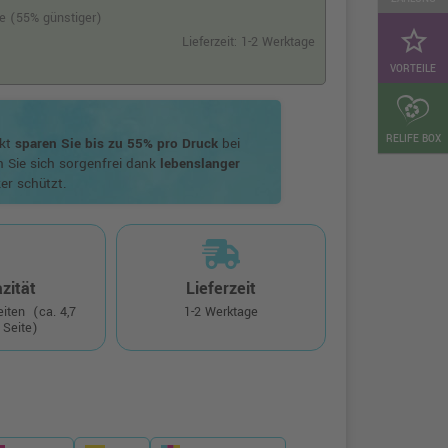
te (55% günstiger)
star_border
Lieferzeit: 1-2 Werktage
VORTEILE
RELIFE BOX
ukt
sparen Sie bis zu 55% pro Druck
bei
n Sie sich sorgenfrei dank
lebenslanger
er schützt.
zität
Lieferzeit
Seiten
(ca. 4,7
1-2 Werktage
 Seite)