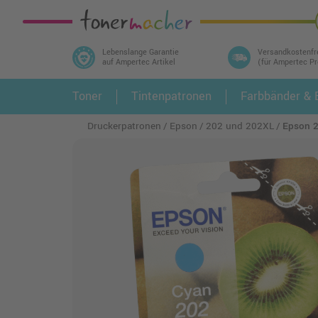
Lebenslange Garantie
Versandkostenfr
auf Ampertec Artikel
(für Ampertec P
In 3 einfachen Schritten ihr Druckermodell
Toner
Tintenpatronen
Farbbänder & E
1.
und alle dazu passenden Artikel finden ➤
Druckerpatronen
Epson
202 und 202XL
Epson 2