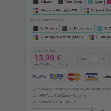
Schwarz
Fotoschwarz
Cyan
Multipack 4-farbig (CMYK)
Multipack (Fo
XL Druckerpatronen:
XL Schwarz
XL Fotoschwarz
XL C
XL Multipack 4-farbig (CMYK)
XL Multipa
o. MwSt.
11,76 €
13,99 €
remove
Menge
inkl. MwSt.
zzgl. Versand
Rechn
Versandkostenfreie Lieferung ab 35€ für Ampe
365 Tage Geld-Zurück-Garantie
Versand mit DHL & DPD