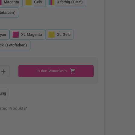
Magenta
Gelb
3-farbig (CMY)
tofarben)
yan
XL Magenta
XL Gelb
ck (Fotofarben)
add
shopping_cart
In den Warenkorb
ung
rtec Produkte*