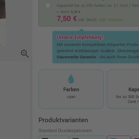
Kapazität bis zu 350 Seiten,
ca. 2,1 Cent / Sei
o. MwSt.
6,30 €
7,50 €
inkl. MwSt.
zzgl. Versand
Unsere Empfehlung!
Mit unserem kompatiblen Ampertec Prod
gewohnt erstklassiger Qualität. Überzeuge
zoom_in
Hausmarke Garantie
- die auch Ihren Druck
Farben
Kapa
cyan
bis zu 300 
Cent /
Produktvarianten
Standard Druckerpatronen: