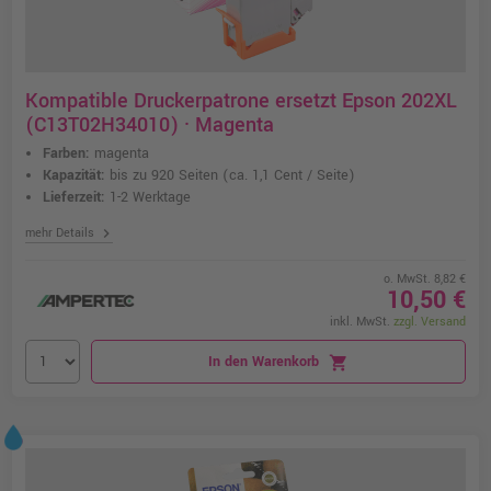
Kompatible Druckerpatrone ersetzt Epson 202XL
(C13T02H34010) · Magenta
Farben:
magenta
Kapazität:
bis zu 920 Seiten
(ca. 1,1 Cent / Seite)
Lieferzeit:
1-2 Werktage
chevron_right
mehr Details
o. MwSt. 8,82 €
10,50 €
inkl. MwSt.
zzgl. Versand
In den Warenkorb
shopping_cart