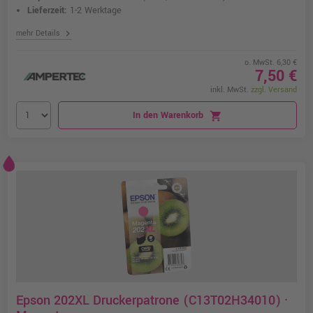
Lieferzeit:
1-2 Werktage
chevron_right
mehr Details
o. MwSt. 6,30 €
7,50 €
inkl. MwSt.
zzgl. Versand
In den Warenkorb
shopping_cart
Epson 202XL Druckerpatrone (C13T02H34010) ·