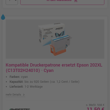
In den Warenkorb
shopping_cart
Kompatible Druckerpatrone ersetzt Epson 202XL
(C13T02H24010) · Cyan
Farben:
cyan
Kapazität:
bis zu 920 Seiten
(ca. 1,2 Cent / Seite)
Lieferzeit:
1-2 Werktage
chevron_right
mehr Details
o. MwSt. 9,66 €
11,50 €