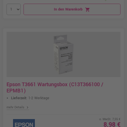
In den Warenkorb
shopping_cart
Epson T3661 Wartungsbox (C13T366100 /
EPMB1)
Lieferzeit:
1-2 Werktage
chevron_right
mehr Details
o. MwSt. 7,55 €
8,98 €