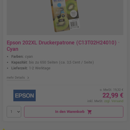
Epson 202XL Druckerpatrone (C13T02H24010) ·
Cyan
Farben:
cyan
Kapazität:
bis zu 650 Seiten
(ca. 3,5 Cent / Seite)
Lieferzeit:
1-2 Werktage
chevron_right
mehr Details
o. MwSt. 19,32 €
22,99 €
inkl. MwSt.
zzgl. Versand
In den Warenkorb
shopping_cart