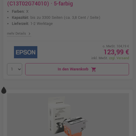
(C13T02G74010) · 5-farbig
Farben:
X
Kapazität:
bis zu 3300 Seiten
(ca. 3,8 Cent / Seite)
Lieferzeit:
1-2 Werktage
chevron_right
mehr Details
o. MwSt. 104,19 €
123,99 €
inkl. MwSt.
zzgl. Versand
In den Warenkorb
shopping_cart