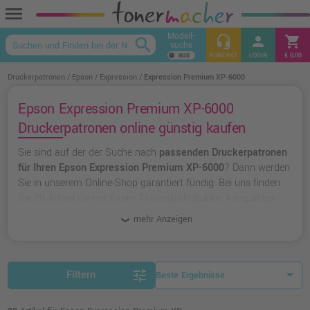
menu
Modell-
headset_mic
person
shopping_cart
search
suche
keyboard_arrow_up
KONTAKT
LOGIN
€ 0,00
Druckerpatronen
Epson
Expression
Expression Premium XP-6000
Epson Expression Premium XP-6000
Druckerpatronen online günstig kaufen
Sie sind auf der der Suche nach
passenden Druckerpatronen
für Ihren Epson Expression Premium XP-6000
? Dann werden
Sie in unserem Online-Shop garantiert fündig. Bei uns finden
Sie 29 Artikel die mit Ihrem Tintenstrahldrucker kompatibel
sind. Dabei können Sie aus
originalen Druckerpatronen von
mehr Anzeigen
Epson
wählen oder zu
unserer Hausmarke Ampertec
greifen.
tune
Filtern