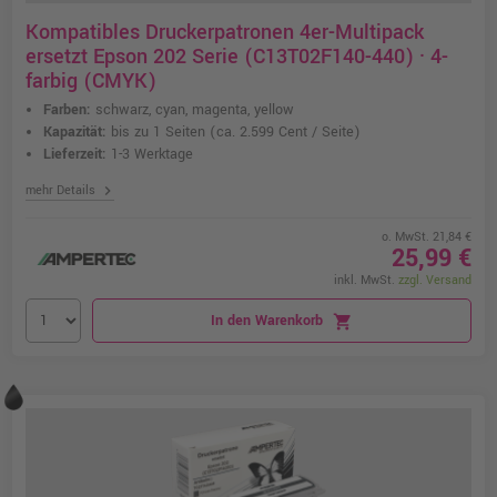
Kompatibles Druckerpatronen 4er-Multipack
ersetzt Epson 202 Serie (C13T02F140-440) · 4-
farbig (CMYK)
Farben:
schwarz, cyan, magenta, yellow
Kapazität:
bis zu 1 Seiten
(ca. 2.599 Cent / Seite)
Lieferzeit:
1-3 Werktage
chevron_right
mehr Details
o. MwSt. 21,84 €
25,99 €
inkl. MwSt.
zzgl. Versand
In den Warenkorb
shopping_cart