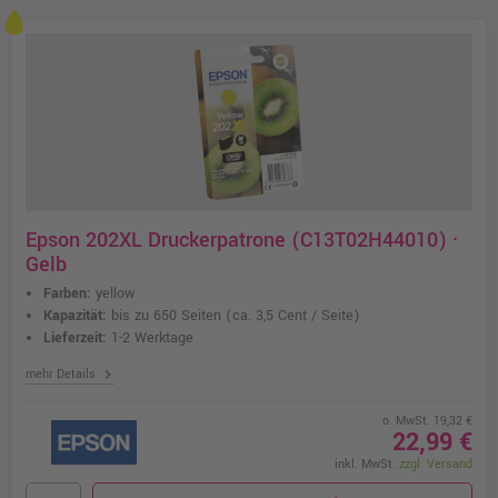
Epson 202XL Druckerpatrone (C13T02H44010) ·
Gelb
Farben:
yellow
Kapazität:
bis zu 650 Seiten
(ca. 3,5 Cent / Seite)
Lieferzeit:
1-2 Werktage
chevron_right
mehr Details
o. MwSt. 19,32 €
22,99 €
inkl. MwSt.
zzgl. Versand