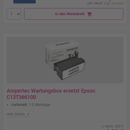
inkl. MwSt.
zzgl. Versand
In den Warenkorb
shopping_cart
Ampertec Wartungsbox ersetzt Epson
C13T366100
Lieferzeit:
1-2 Werktage
chevron_right
mehr Details
o. MwSt. 5,87 €