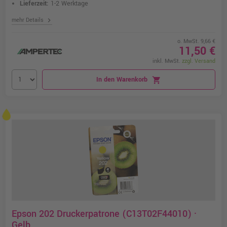
Lieferzeit:
1-2 Werktage
chevron_right
mehr Details
o. MwSt. 9,66 €
11,50 €
inkl. MwSt.
zzgl. Versand
In den Warenkorb
shopping_cart
Epson 202 Druckerpatrone (C13T02F44010) ·
Gelb