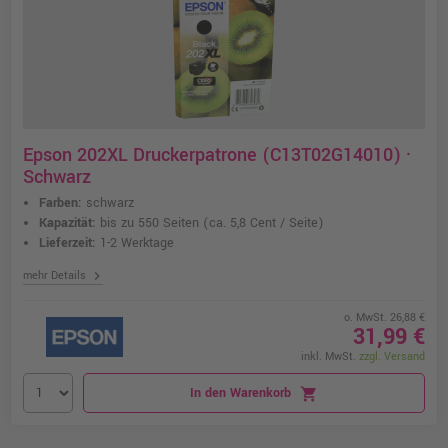
Epson 202XL Druckerpatrone (C13T02G14010) ·
Schwarz
Farben:
schwarz
Kapazität:
bis zu 550 Seiten
(ca. 5,8 Cent / Seite)
Lieferzeit:
1-2 Werktage
chevron_right
mehr Details
o. MwSt. 26,88 €
31,99 €
inkl. MwSt.
zzgl. Versand
In den Warenkorb
shopping_cart