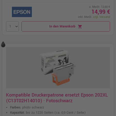
o. MwSt. 12,60 €
14,99 €
inkl. MwSt.
zzgl. Versand
In den Warenkorb
shopping_cart
Kompatible Druckerpatrone ersetzt Epson 202XL
(C13T02H14010) · Fotoschwarz
Farben:
photo schwarz
Kapazität:
bis zu 1220 Seiten
(ca. 0,9 Cent / Seite)