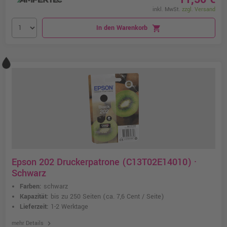
inkl. MwSt.
zzgl. Versand
In den Warenkorb
shopping_cart
Epson 202 Druckerpatrone (C13T02E14010) ·
Schwarz
Farben:
schwarz
Kapazität:
bis zu 250 Seiten
(ca. 7,6 Cent / Seite)
Lieferzeit:
1-2 Werktage
chevron_right
mehr Details