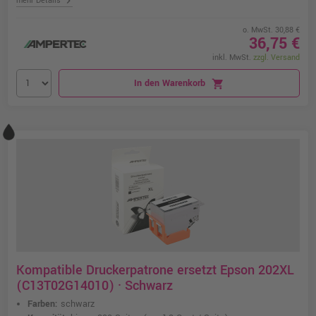
chevron_right
mehr Details
o. MwSt. 30,88 €
36,75 €
inkl. MwSt.
zzgl. Versand
In den Warenkorb
shopping_cart
Kompatible Druckerpatrone ersetzt Epson 202XL
(C13T02G14010) · Schwarz
Farben:
schwarz