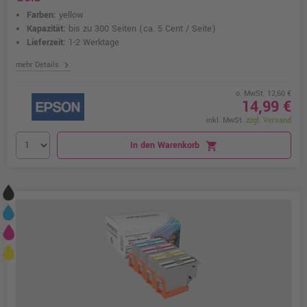
Farben:
yellow
Kapazität:
bis zu 300 Seiten
(ca. 5 Cent / Seite)
Lieferzeit:
1-2 Werktage
chevron_right
mehr Details
o. MwSt. 12,60 €
14,99 €
inkl. MwSt.
zzgl. Versand
In den Warenkorb
shopping_cart