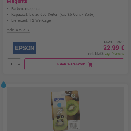
Magenta
Farben:
magenta
Kapazität:
bis zu 650 Seiten
(ca. 3,5 Cent / Seite)
Lieferzeit:
1-2 Werktage
chevron_right
mehr Details
o. MwSt. 19,32 €
22,99 €
inkl. MwSt.
zzgl. Versand
In den Warenkorb
shopping_cart