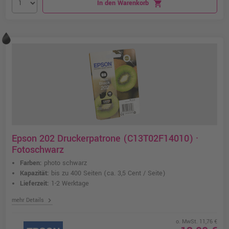
In den Warenkorb
shopping_cart
Epson 202 Druckerpatrone (C13T02F14010) ·
Fotoschwarz
Farben:
photo schwarz
Kapazität:
bis zu 400 Seiten
(ca. 3,5 Cent / Seite)
Lieferzeit:
1-2 Werktage
chevron_right
mehr Details
o. MwSt. 11,76 €