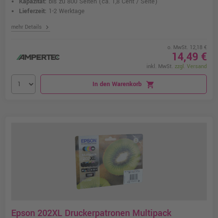
Kapazität:
bis zu 800 Seiten
(ca. 1,8 Cent / Seite)
Lieferzeit:
1-2 Werktage
chevron_right
mehr Details
o. MwSt. 12,18 €
14,49 €
inkl. MwSt.
zzgl. Versand
In den Warenkorb
shopping_cart
Epson 202XL Druckerpatronen Multipack