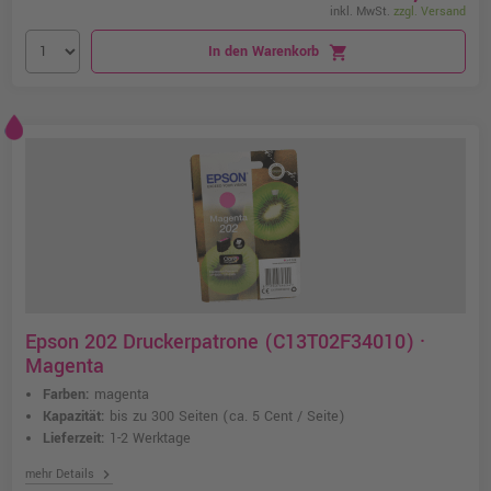
inkl. MwSt.
zzgl. Versand
In den Warenkorb
shopping_cart
Epson 202 Druckerpatrone (C13T02F34010) ·
Magenta
Farben:
magenta
Kapazität:
bis zu 300 Seiten
(ca. 5 Cent / Seite)
Lieferzeit:
1-2 Werktage
chevron_right
mehr Details