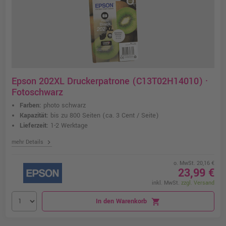
Epson 202XL Druckerpatrone (C13T02H14010) ·
Fotoschwarz
Farben:
photo schwarz
Kapazität:
bis zu 800 Seiten
(ca. 3 Cent / Seite)
Lieferzeit:
1-2 Werktage
chevron_right
mehr Details
o. MwSt. 20,16 €
23,99 €
inkl. MwSt.
zzgl. Versand
In den Warenkorb
shopping_cart