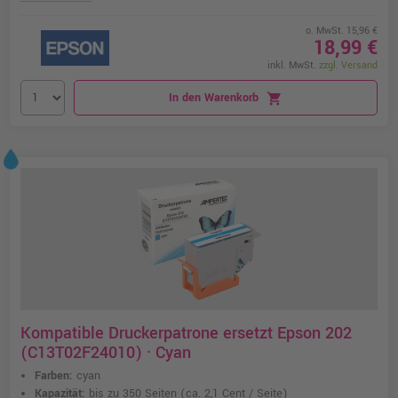
o. MwSt. 15,96 €
18,99 €
inkl. MwSt.
zzgl. Versand
In den Warenkorb
shopping_cart
Kompatible Druckerpatrone ersetzt Epson 202
(C13T02F24010) · Cyan
Farben:
cyan
Kapazität:
bis zu 350 Seiten
(ca. 2,1 Cent / Seite)