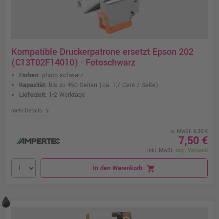
Kompatible Druckerpatrone ersetzt Epson 202
(C13T02F14010) · Fotoschwarz
Farben:
photo schwarz
Kapazität:
bis zu 450 Seiten
(ca. 1,7 Cent / Seite)
Lieferzeit:
1-2 Werktage
chevron_right
mehr Details
o. MwSt. 6,30 €
7,50 €
inkl. MwSt.
zzgl. Versand
In den Warenkorb
shopping_cart