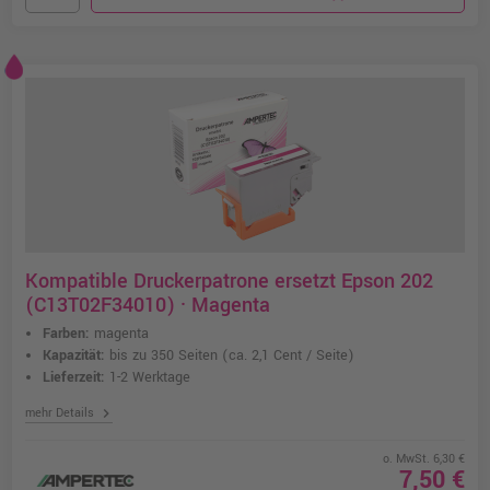
Kompatible Druckerpatrone ersetzt Epson 202
(C13T02F34010) · Magenta
Farben:
magenta
Kapazität:
bis zu 350 Seiten
(ca. 2,1 Cent / Seite)
Lieferzeit:
1-2 Werktage
chevron_right
mehr Details
o. MwSt. 6,30 €
7,50 €