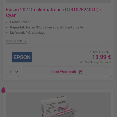
Epson 202 Druckerpatrone (C13T02F24010) ·
Cyan
Farben:
cyan
Kapazität:
bis zu 300 Seiten
(ca. 4,7 Cent / Seite)
Lieferzeit:
1-2 Werktage
chevron_right
mehr Details
o. MwSt. 11,76 €
13,99 €
inkl. MwSt.
zzgl. Versand
In den Warenkorb
shopping_cart