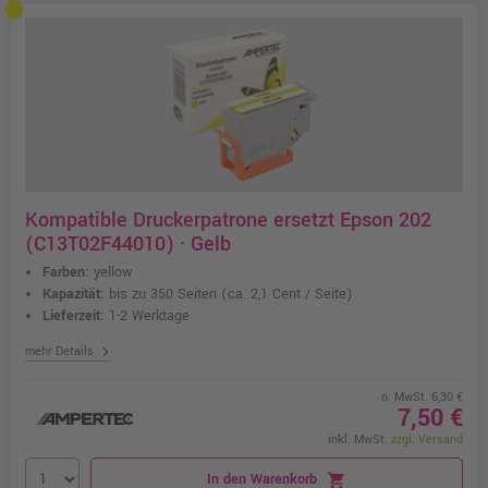
Kompatible Druckerpatrone ersetzt Epson 202
(C13T02F44010) · Gelb
Farben:
yellow
Kapazität:
bis zu 350 Seiten
(ca. 2,1 Cent / Seite)
Lieferzeit:
1-2 Werktage
chevron_right
mehr Details
o. MwSt. 6,30 €
7,50 €
inkl. MwSt.
zzgl. Versand
In den Warenkorb
shopping_cart