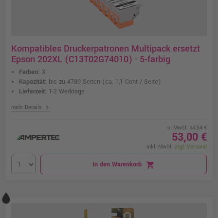
Kompatibles Druckerpatronen Multipack ersetzt
Epson 202XL (C13T02G74010) · 5-farbig
Farben:
X
Kapazität:
bis zu 4780 Seiten
(ca. 1,1 Cent / Seite)
Lieferzeit:
1-2 Werktage
chevron_right
mehr Details
o. MwSt. 44,54 €
53,00 €
inkl. MwSt.
zzgl. Versand
In den Warenkorb
shopping_cart