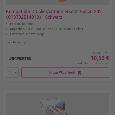
Kompatible Druckerpatrone ersetzt Epson 202
(C13T02E14010) · Schwarz
Farben:
schwarz
Kapazität:
bis zu 300 Seiten
(ca. 3,5 Cent / Seite)
Lieferzeit:
1-2 Werktage
chevron_right
mehr Details
o. MwSt. 8,82 €
10,50 €
inkl. MwSt.
zzgl. Versand
In den Warenkorb
shopping_cart