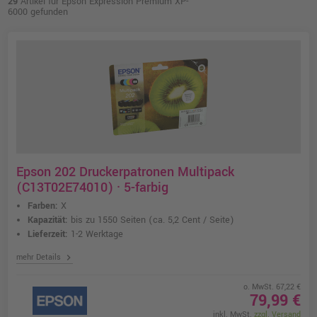
29
Artikel für Epson Expression Premium XP-
6000 gefunden
Epson 202 Druckerpatronen Multipack
(C13T02E74010) · 5-farbig
Farben:
X
Kapazität:
bis zu 1550 Seiten
(ca. 5,2 Cent / Seite)
Lieferzeit:
1-2 Werktage
chevron_right
mehr Details
o. MwSt. 67,22 €
79,99 €
inkl. MwSt.
zzgl. Versand