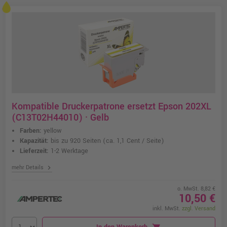
Kompatible Druckerpatrone ersetzt Epson 202XL
(C13T02H44010) · Gelb
Farben:
yellow
Kapazität:
bis zu 920 Seiten
(ca. 1,1 Cent / Seite)
Lieferzeit:
1-2 Werktage
chevron_right
mehr Details
o. MwSt. 8,82 €
10,50 €
inkl. MwSt.
zzgl. Versand