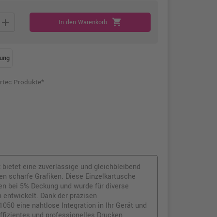
add
shopping_cart
In den Warenkorb
ung
rtec Produkte*
 bietet eine zuverlässige und gleichbleibend
en scharfe Grafiken. Diese Einzelkartusche
iten bei 5% Deckung und wurde für diverse
 entwickelt. Dank der präzisen
50 eine nahtlose Integration in Ihr Gerät und
ffizientes und professionelles Drucken,