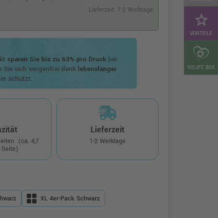
Lieferzeit: 1-2 Werktage
star_border
VORTEILE
ukt
sparen Sie bis zu 63% pro Druck
bei
RELIFE BOX
n Sie sich sorgenfrei dank
lebenslanger
er schützt.
zität
Lieferzeit
Seiten
(ca. 4,7
1-2 Werktage
 Seite)
hwarz
XL 4er-Pack Schwarz