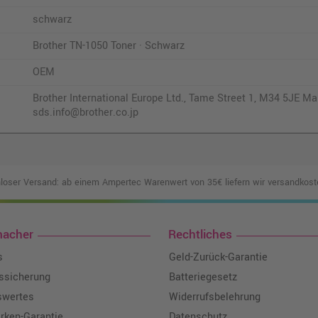
schwarz
Brother TN-1050 Toner · Schwarz
OEM
Brother International Europe Ltd., Tame Street 1, M34 5JE Man
sds.info@brother.co.jp
loser Versand: ab einem Ampertec Warenwert von 35€ liefern wir versandkoste
macher
Rechtliches
s
Geld-Zurück-Garantie
tssicherung
Batteriegesetz
swertes
Widerrufsbelehrung
ken-Garantie
Datenschutz