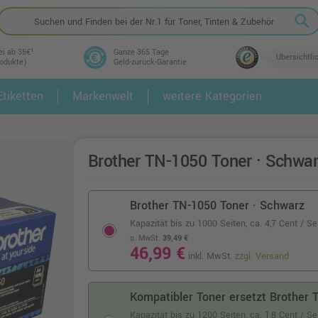
search
ei ab 35€¹
Ganze 365 Tage
Übersichtli
rodukte)
Geld-zurück-Garantie
tiketten
Markenwelt
weitere Kategorien
2.
3.
Brother TN-1050 Toner · Schwa
Brother TN-1050 Toner · Schwarz
Kapazität bis zu 1000 Seiten,
ca. 4,7 Cent / Se
o. MwSt.
39,49 €
46,99 €
inkl. MwSt.
zzgl. Versand
Kompatibler Toner ersetzt Brother 
Kapazität bis zu 1200 Seiten,
ca. 1,8 Cent / S