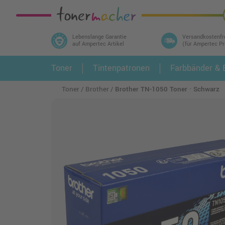
Lebenslange Garantie
Versandkostenfr
auf Ampertec Artikel
(für Ampertec P
In 3 einfachen Schritten ihr Druckermodell
Toner
Tintenpatronen
Farbbänder & E
1.
und alle dazu passenden Artikel finden ➤
Toner
Brother
Brother TN-1050 Toner · Schwarz