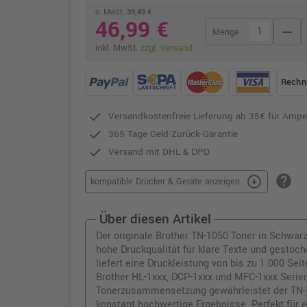
o. MwSt.
39,49 €
46,99 €
remove
Menge
inkl. MwSt.
zzgl. Versand
Rechn
Versandkostenfreie Lieferung ab 35€ für Ampe
365 Tage Geld-Zurück-Garantie
Versand mit DHL & DPD
help
arrow_circle_down
kompatible Drucker & Geräte anzeigen
Über diesen Artikel
Der originale Brother TN-1050 Toner in Schwarz
hohe Druckqualität für klare Texte und gestoch
liefert eine Druckleistung von bis zu 1.000 Se
Brother HL-1xxx, DCP-1xxx und MFC-1xxx Serien
Tonerzusammensetzung gewährleistet der TN-10
konstant hochwertige Ergebnisse. Perfekt für e