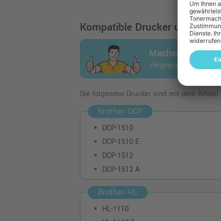
Kompatible Drucker und Geräte
Machen Sie den 
Vergewissern Sie sich
Die folgenden Drucker sind mit dem Artikel
Brother DCP
DCP-1510
DCP-1510 E
DCP-1512
DCP-1512 A
Brother HL
HL-1110