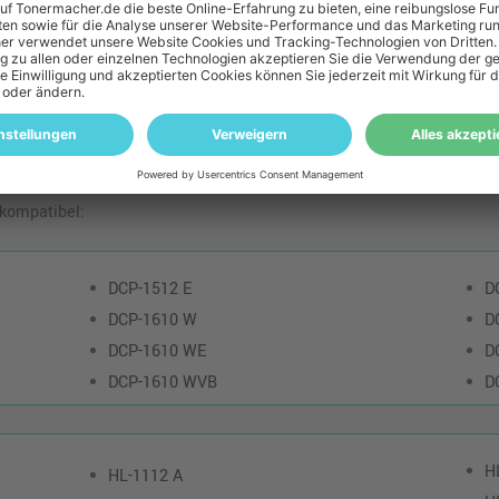
 zu diesem Artikel
Patronen Check
 unbedingt, ob die "Brother TN-1050 Toner · Schwarz" auch in Ihren 
 kompatibel:
DCP-1512 E
D
DCP-1610 W
D
DCP-1610 WE
D
DCP-1610 WVB
D
H
HL-1112 A