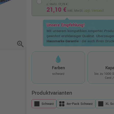
o. MwSt.
17,73 €
21,10 €
inkl. MwSt.
zzgl. Versand
Unsere Empfehlung!
Mit unserem kompatiblen Ampertec Prod
gewohnt erstklassiger Qualität. Überzeuge
Hausmarke Garantie
- die auch Ihren Druck
zoom_in
Farben
Kapa
schwarz
bis zu 1000 
Cent /
Produktvarianten
Schwarz
4er-Pack Schwarz
XL Sc