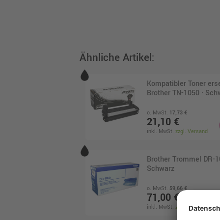
Ähnliche Artikel:
Kompatibler Toner ers
Brother TN-1050 · Sch
o. MwSt.
17,73 €
21,10 €
inkl. MwSt.
zzgl. Versand
Brother Trommel DR-1
Schwarz
o. MwSt.
59,66 €
71,00 €
inkl. MwSt.
zzgl. Versand