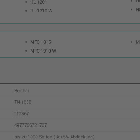
H
HL-1201
H
HL-1210 W
MFC-1815
M
MFC-1910 W
Brother
TN-1050
LT2367
4977766721707
bis zu 1000 Seiten (Bei 5% Abdeckung)