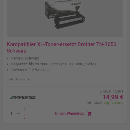
Kompatibler XL-Toner-ersetzt Brother TN-1050 ·
Schwarz
Farben:
schwarz
Kapazität:
bis zu 2000 Seiten
(ca. 0,7 Cent / Seite)
Lieferzeit:
1-2 Werktage
chevron_right
mehr Details
o. MwSt. 12,60 €
14,99 €
inkl. MwSt.
zzgl. Versand
In den Warenkorb
shopping_cart