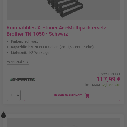
Kompatibles XL-Toner 4er-Multipack ersetzt
Brother TN-1050 · Schwarz
Farben:
schwarz
Kapazität:
bis zu 8000 Seiten
(ca. 1,5 Cent / Seite)
Lieferzeit:
1-2 Werktage
chevron_right
mehr Details
o. MwSt. 99,15 €
117,99 €
inkl. MwSt.
zzgl. Versand
In den Warenkorb
shopping_cart