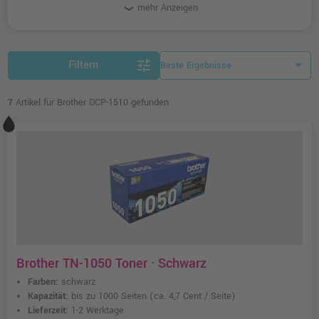
Artikel für den Multifunktions-Drucker.
mehr Anzeigen
tune
Filtern
7
Artikel für Brother DCP-1510 gefunden
Brother TN-1050 Toner · Schwarz
Farben:
schwarz
Kapazität:
bis zu 1000 Seiten
(ca. 4,7 Cent / Seite)
Lieferzeit:
1-2 Werktage