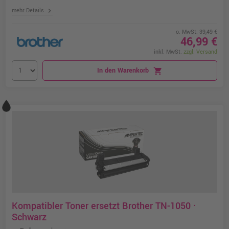
chevron_right
mehr Details
o. MwSt. 39,49 €
46,99 €
inkl. MwSt.
zzgl. Versand
In den Warenkorb
shopping_cart
Kompatibler Toner ersetzt Brother TN-1050 ·
Schwarz