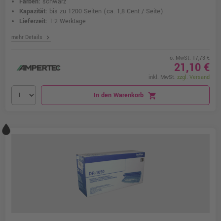
Farben:
schwarz
Kapazität:
bis zu 1200 Seiten
(ca. 1,8 Cent / Seite)
Lieferzeit:
1-2 Werktage
chevron_right
mehr Details
o. MwSt. 17,73 €
21,10 €
inkl. MwSt.
zzgl. Versand
In den Warenkorb
shopping_cart