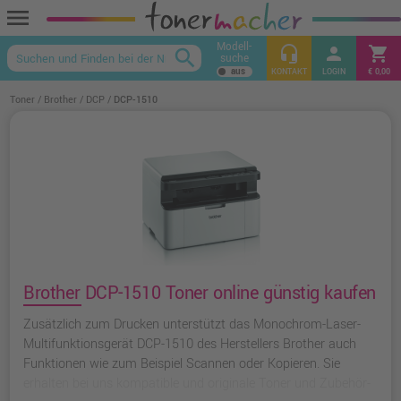
menu
Modell-
headset_mic
person
shopping_cart
search
suche
keyboard_arrow_up
KONTAKT
LOGIN
€ 0,00
Toner
Brother
DCP
DCP-1510
Brother DCP-1510 Toner online günstig kaufen
Zusätzlich zum Drucken unterstützt das Monochrom-Laser-
Multifunktionsgerät DCP-1510 des Herstellers Brother auch
Funktionen wie zum Beispiel Scannen oder Kopieren. Sie
erhalten bei uns kompatible und originale Toner und Zubehör-