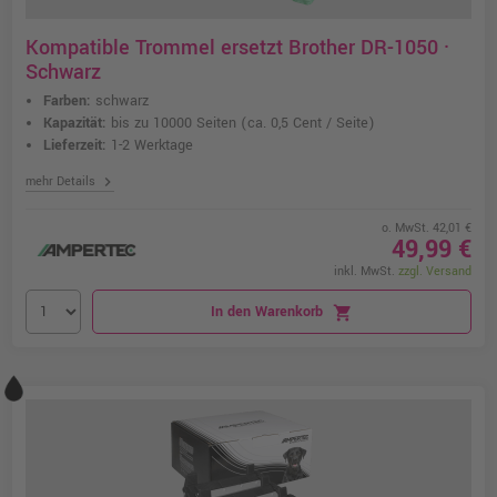
Kompatible Trommel ersetzt Brother DR-1050 ·
Schwarz
Farben:
schwarz
Kapazität:
bis zu 10000 Seiten
(ca. 0,5 Cent / Seite)
Lieferzeit:
1-2 Werktage
chevron_right
mehr Details
o. MwSt. 42,01 €
49,99 €
inkl. MwSt.
zzgl. Versand
In den Warenkorb
shopping_cart