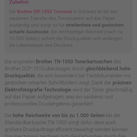
Zubehör
Die
Brother DR-1050 Trommel
in Schwarz ist für den
sauberen Transfer des Tonerpulvers auf das Papier
zuständig und sorgt so für
streifenfreie und gestochen
scharfe Ausdrucke
. Ein rechtzeitiger Wechsel (nach ca.
10.000 Seiten) sichert die Druckqualität und verlängert
die Lebensdauer des Druckers.
Die originalen
Brother TN-1050 Tonerkartuschen
des
Brother DCP-1510 überzeugen durch
gleichbleibend hohe
Druckqualität
, die sich besonders bei Textdokumenten mit
gestochen scharfen Schriftbildern zeigt. Dank der
präzisen
Elektrofotografie-Technologie
wird der Toner gleichmäßig
auf das Papier aufgetragen, was ein sauberes und
professionelles Druckergebnis garantiert.
Die
hohe Reichweite von bis zu 1.000 Seiten
bei der
Standardkartusche TN-1050 sorgt dafür, dass auch
größere Druckaufträge effizient bewältigt werden können.
Darüber hinaus zeichnen sich die Kartuschen durch ihre