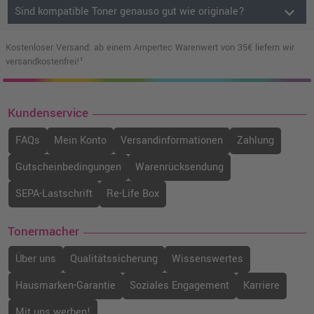
keyboard_arrow_down
Sind kompatible Toner genauso gut wie originale?
Kostenloser Versand: ab einem Ampertec Warenwert von 35€ liefern wir
versandkostenfrei!¹
Kundenservice
FAQs
Mein Konto
Versandinformationen
Zahlung
Gutscheinbedingungen
Warenrücksendung
SEPA-Lastschrift
Re-Life Box
Tonermacher
Über uns
Qualitätssicherung
Wissenswertes
Hausmarken-Garantie
Soziales Engagement
Karriere
Mit uns werben!