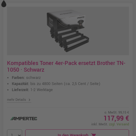
Kompatibles Toner 4er-Pack ersetzt Brother TN-
1050 · Schwarz
Farben:
schwarz
Kapazität:
bis zu 4800 Seiten
(ca. 2,5 Cent / Seite)
Lieferzeit:
1-2 Werktage
chevron_right
mehr Details
o. MwSt. 99,15 €
117,99 €
inkl. MwSt.
zzgl. Versand
In den Warenkorb
shopping_cart