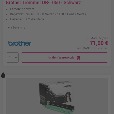
Brother Trommel DR-1050 · Schwarz
Farben:
schwarz
Kapazität:
bis zu 10000 Seiten
(ca. 0,7 Cent / Seite)
Lieferzeit:
1-2 Werktage
chevron_right
mehr Details
o. MwSt. 59,66 €
71,00 €
inkl. MwSt.
zzgl. Versand
In den Warenkorb
shopping_cart