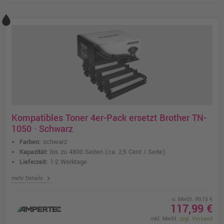
Kompatibles Toner 4er-Pack ersetzt Brother TN-
1050 · Schwarz
Farben:
schwarz
Kapazität:
bis zu 4800 Seiten
(ca. 2,5 Cent / Seite)
Lieferzeit:
1-2 Werktage
chevron_right
mehr Details
o. MwSt. 99,15 €
117,99 €
inkl. MwSt.
zzgl. Versand