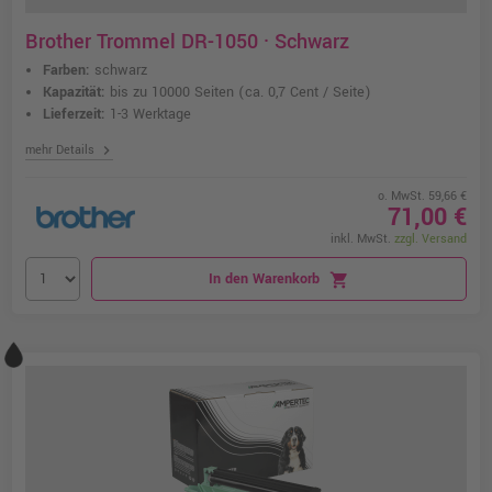
Brother Trommel DR-1050 · Schwarz
Farben:
schwarz
Kapazität:
bis zu 10000 Seiten
(ca. 0,7 Cent / Seite)
Lieferzeit:
1-3 Werktage
chevron_right
mehr Details
o. MwSt. 59,66 €
71,00 €
inkl. MwSt.
zzgl. Versand
In den Warenkorb
shopping_cart