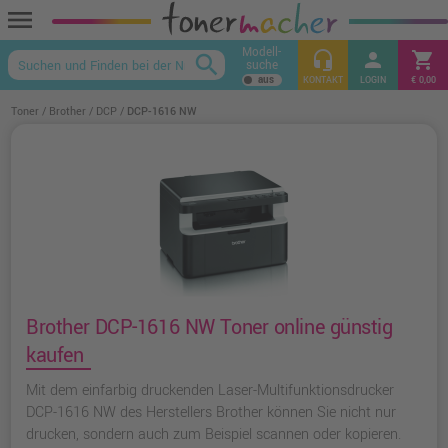
menu
Modell-
headset_mic
person
shopping_cart
search
suche
keyboard_arrow_up
KONTAKT
LOGIN
€ 0,00
Toner
Brother
DCP
DCP-1616 NW
Brother DCP-1616 NW Toner online günstig
kaufen
Mit dem einfarbig druckenden Laser-Multifunktionsdrucker
DCP-1616 NW des Herstellers Brother können Sie nicht nur
drucken, sondern auch zum Beispiel scannen oder kopieren.