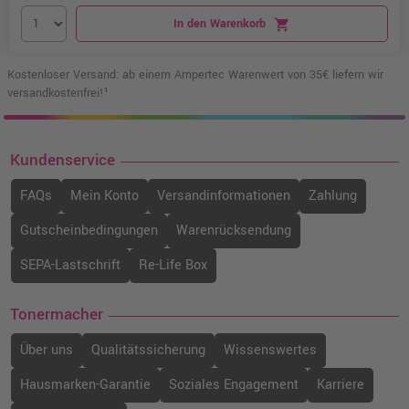
In den Warenkorb
shopping_cart
Kostenloser Versand: ab einem Ampertec Warenwert von 35€ liefern wir
versandkostenfrei!¹
Kundenservice
FAQs
Mein Konto
Versandinformationen
Zahlung
Gutscheinbedingungen
Warenrücksendung
SEPA-Lastschrift
Re-Life Box
Tonermacher
Über uns
Qualitätssicherung
Wissenswertes
Hausmarken-Garantie
Soziales Engagement
Karriere