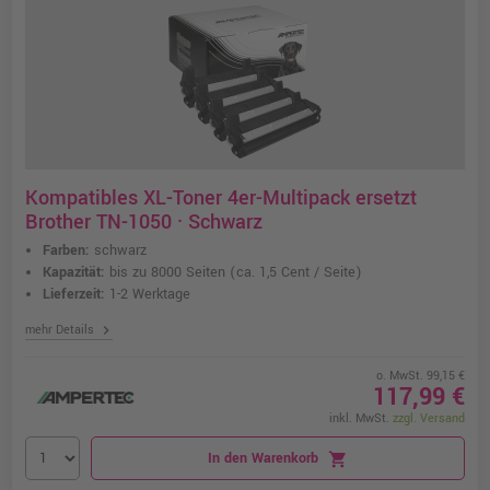
Kompatibles XL-Toner 4er-Multipack ersetzt
Brother TN-1050 · Schwarz
Farben:
schwarz
Kapazität:
bis zu 8000 Seiten
(ca. 1,5 Cent / Seite)
Lieferzeit:
1-2 Werktage
chevron_right
mehr Details
o. MwSt. 99,15 €
117,99 €
inkl. MwSt.
zzgl. Versand
In den Warenkorb
shopping_cart