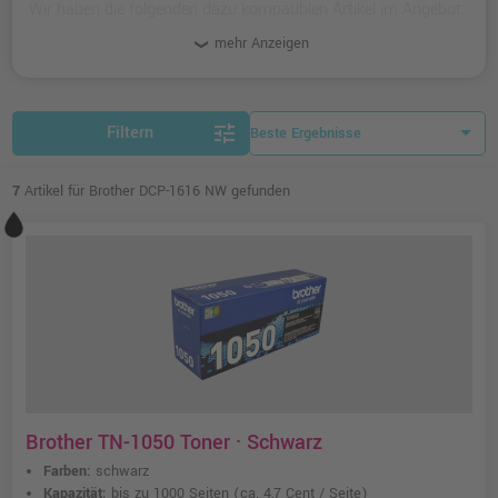
Wir haben die folgenden dazu kompatiblen Artikel im Angebot:
kompatible und originale Toner und Zubehör-Artikel.
mehr Anzeigen
tune
Filtern
7
Artikel für Brother DCP-1616 NW gefunden
Brother TN-1050 Toner · Schwarz
Farben:
schwarz
Kapazität:
bis zu 1000 Seiten
(ca. 4,7 Cent / Seite)