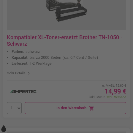
Kompatibler XL-Toner-ersetzt Brother TN-1050 ·
Schwarz
Farben:
schwarz
Kapazität:
bis zu 2000 Seiten
(ca. 0,7 Cent / Seite)
Lieferzeit:
1-2 Werktage
chevron_right
mehr Details
o. MwSt. 12,60 €
14,99 €
inkl. MwSt.
zzgl. Versand
In den Warenkorb
shopping_cart