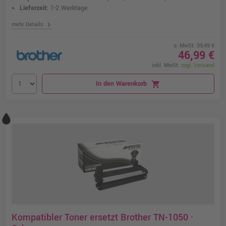
Lieferzeit:
1-2 Werktage
chevron_right
mehr Details
o. MwSt. 39,49 €
46,99 €
inkl. MwSt.
zzgl. Versand
In den Warenkorb
shopping_cart
Kompatibler Toner ersetzt Brother TN-1050 ·