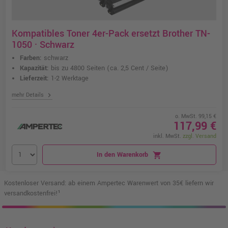
Kompatibles Toner 4er-Pack ersetzt Brother TN-
1050 · Schwarz
Farben:
schwarz
Kapazität:
bis zu 4800 Seiten
(ca. 2,5 Cent / Seite)
Lieferzeit:
1-2 Werktage
chevron_right
mehr Details
o. MwSt. 99,15 €
117,99 €
inkl. MwSt.
zzgl. Versand
In den Warenkorb
shopping_cart
Kostenloser Versand: ab einem Ampertec Warenwert von 35€ liefern wir
versandkostenfrei!¹