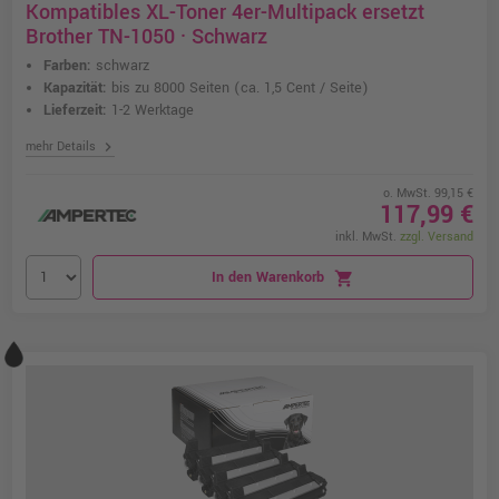
Kompatibles XL-Toner 4er-Multipack ersetzt
Brother TN-1050 · Schwarz
Farben:
schwarz
Kapazität:
bis zu 8000 Seiten
(ca. 1,5 Cent / Seite)
Lieferzeit:
1-2 Werktage
chevron_right
mehr Details
o. MwSt. 99,15 €
117,99 €
inkl. MwSt.
zzgl. Versand
In den Warenkorb
shopping_cart