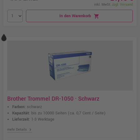
inkl. MwSt.
zzgl. Versand
In den Warenkorb
shopping_cart
Brother Trommel DR-1050 · Schwarz
Farben:
schwarz
Kapazität:
bis zu 10000 Seiten
(ca. 0,7 Cent / Seite)
Lieferzeit:
1-3 Werktage
chevron_right
mehr Details