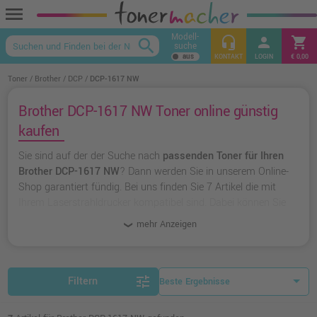
menu
Modell-
headset_mic
person
shopping_cart
search
suche
keyboard_arrow_up
KONTAKT
LOGIN
€ 0,00
Toner
Brother
DCP
DCP-1617 NW
Brother DCP-1617 NW Toner online günstig
kaufen
Sie sind auf der der Suche nach
passenden Toner für Ihren
Brother DCP-1617 NW
? Dann werden Sie in unserem Online-
Shop garantiert fündig. Bei uns finden Sie 7 Artikel die mit
Ihrem Laserstrahldrucker kompatibel sind. Dabei können Sie
aus
originalen Toner von Brother
wählen oder zu
unserer
mehr Anzeigen
Hausmarke Ampertec
greifen.
tune
Filtern