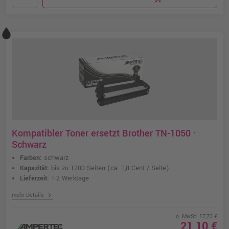
Kompatibler Toner ersetzt Brother TN-1050 ·
Schwarz
Farben:
schwarz
Kapazität:
bis zu 1200 Seiten
(ca. 1,8 Cent / Seite)
Lieferzeit:
1-2 Werktage
chevron_right
mehr Details
o. MwSt. 17,73 €
21,10 €