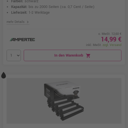
Farben:
schwarz
Kapazität:
bis zu 2000 Seiten
(ca. 0,7 Cent / Seite)
Lieferzeit:
1-2 Werktage
chevron_right
mehr Details
o. MwSt. 12,60 €
14,99 €
inkl. MwSt.
zzgl. Versand
In den Warenkorb
shopping_cart