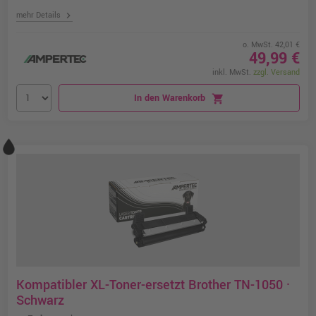
chevron_right
mehr Details
o. MwSt. 42,01 €
49,99 €
inkl. MwSt.
zzgl. Versand
In den Warenkorb
shopping_cart
Kompatibler XL-Toner-ersetzt Brother TN-1050 ·
Schwarz