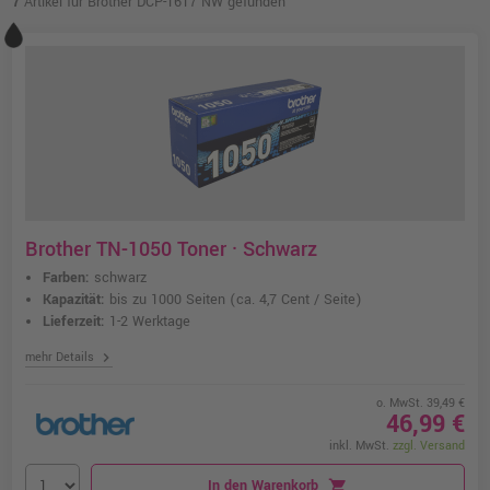
7
Artikel für Brother DCP-1617 NW gefunden
Brother TN-1050 Toner · Schwarz
Farben:
schwarz
Kapazität:
bis zu 1000 Seiten
(ca. 4,7 Cent / Seite)
Lieferzeit:
1-2 Werktage
chevron_right
mehr Details
o. MwSt. 39,49 €
46,99 €
inkl. MwSt.
zzgl. Versand
In den Warenkorb
shopping_cart