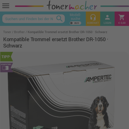
menu
Modell-
headset_mic
person
shopping_cart
search
suche
keyboard_arrow_up
KONTAKT
LOGIN
€ 0,00
Toner
Brother
Kompatible Trommel ersetzt Brother DR-1050 · Schwarz
Kompatible Trommel ersetzt Brother DR-1050 ·
Schwarz