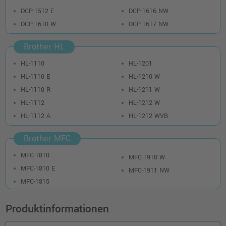
DCP-1512 E
DCP-1616 NW
DCP-1610 W
DCP-1617 NW
Brother HL
HL-1110
HL-1201
HL-1110 E
HL-1210 W
HL-1110 R
HL-1211 W
HL-1112
HL-1212 W
HL-1112 A
HL-1212 WVB
Brother MFC
MFC-1810
MFC-1910 W
MFC-1810 E
MFC-1911 NW
MFC-1815
Produktinformationen