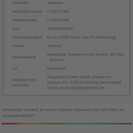
Hersteller
Ampertec
Herstellernummer
LT2367T/AM
Artikelnummer
LT2367T/AM
EAN
4260388554977
Seitenergiebigkeit
bis zu 10000 Seiten (Bei 5% Abdeckung)
Farben
schwarz
Kompatible Trommel ersetzt Brother DR-1050
Beschreibung
· Schwarz
Art
kompatibel
Wiegand & Partner GmbH, Werner-von-
Angaben zum
Siemens-Str. 6, 82140 Olching, Deutschland,
Hersteller
E-Mail: service@wiegand-gmbh.de
Kostenloser Versand: ab einem Ampertec Warenwert von 35€ liefern wir
versandkostenfrei!¹