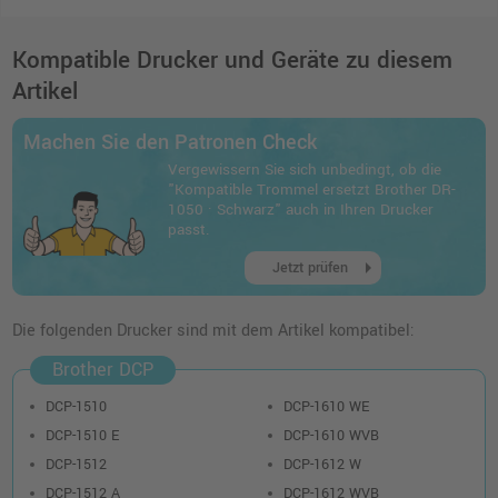
Kompatible Drucker und Geräte zu diesem
Artikel
Machen Sie den Patronen Check
Vergewissern Sie sich unbedingt, ob die
"Kompatible Trommel ersetzt Brother DR-
1050 · Schwarz" auch in Ihren Drucker
passt.
arrow_right
Jetzt prüfen
Die folgenden Drucker sind mit dem Artikel kompatibel:
Brother DCP
DCP-1510
DCP-1610 WE
DCP-1510 E
DCP-1610 WVB
DCP-1512
DCP-1612 W
DCP-1512 A
DCP-1612 WVB