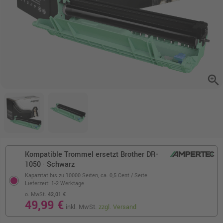
zoom_in
Kompatible Trommel ersetzt Brother DR-
1050 · Schwarz
Kapazität bis zu 10000 Seiten,
ca. 0,5 Cent / Seite
Lieferzeit: 1-2 Werktage
o. MwSt.
42,01 €
49,99 €
inkl. MwSt.
zzgl. Versand