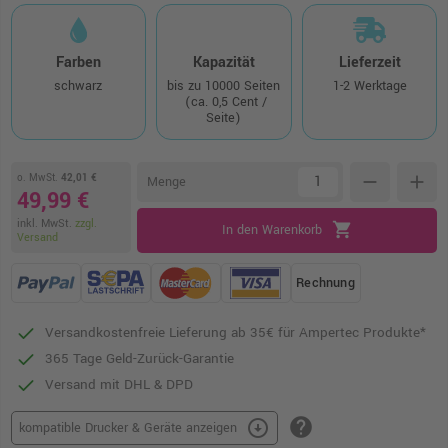
Farben
Kapazität
Lieferzeit
schwarz
bis zu 10000 Seiten
1-2 Werktage
(ca. 0,5 Cent /
Seite)
o. MwSt.
42,01 €
remove
add
Menge
49,99 €
inkl. MwSt.
zzgl.
shopping_cart
In den Warenkorb
Versand
Rechnung
Versandkostenfreie Lieferung ab 35€ für Ampertec Produkte*
365 Tage Geld-Zurück-Garantie
Versand mit DHL & DPD
help
arrow_circle_down
kompatible Drucker & Geräte anzeigen