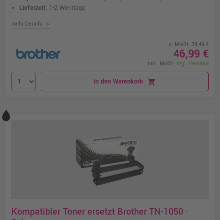
Lieferzeit:
1-2 Werktage
chevron_right
mehr Details
o. MwSt. 39,49 €
46,99 €
inkl. MwSt.
zzgl. Versand
In den Warenkorb
shopping_cart
Kompatibler Toner ersetzt Brother TN-1050 ·