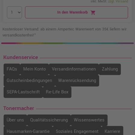
inkl. MwSt.
zzgl. Versand
In den Warenkorb
shopping_cart
Kostenloser Versand: ab einem Ampertec Warenwert von 35€ liefern wir
versandkostenfrei!¹
Kundenservice
FAQs
Mein Konto
Versandinformationen
Zahlung
Gutscheinbedingungen
Warenrücksendung
SEPA-Lastschrift
Re-Life Box
Tonermacher
Über uns
Qualitätssicherung
Wissenswertes
Hausmarken-Garantie
Soziales Engagement
Karriere