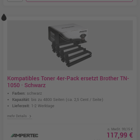
Kompatibles Toner 4er-Pack ersetzt Brother TN-
1050 · Schwarz
Farben:
schwarz
Kapazität:
bis zu 4800 Seiten
(ca. 2,5 Cent / Seite)
Lieferzeit:
1-2 Werktage
chevron_right
mehr Details
o. MwSt. 99,15 €
117,99 €