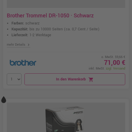
Brother Trommel DR-1050 · Schwarz
Farben:
schwarz
Kapazität:
bis zu 10000 Seiten
(ca. 0,7 Cent / Seite)
Lieferzeit:
1-2 Werktage
chevron_right
mehr Details
o. MwSt. 59,66 €
71,00 €
inkl. MwSt.
zzgl. Versand
In den Warenkorb
shopping_cart