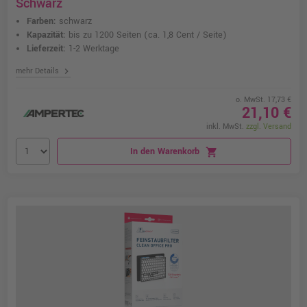
Schwarz
Farben:
schwarz
Kapazität:
bis zu 1200 Seiten
(ca. 1,8 Cent / Seite)
Lieferzeit:
1-2 Werktage
chevron_right
mehr Details
o. MwSt. 17,73 €
21,10 €
inkl. MwSt.
zzgl. Versand
In den Warenkorb
shopping_cart