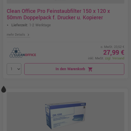
Clean Office Pro Feinstaubfilter 150 x 120 x
50mm Doppelpack f. Drucker u. Kopierer
Lieferzeit:
1-2 Werktage
chevron_right
mehr Details
o. MwSt. 23,52 €
27,99 €
inkl. MwSt.
zzgl. Versand
In den Warenkorb
shopping_cart