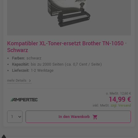
Kompatibler XL-Toner-ersetzt Brother TN-1050 ·
Schwarz
Farben:
schwarz
Kapazität:
bis zu 2000 Seiten
(ca. 0,7 Cent / Seite)
Lieferzeit:
1-2 Werktage
chevron_right
mehr Details
o. MwSt. 12,60 €
14,99 €
inkl. MwSt.
zzgl. Versand
In den Warenkorb
shopping_cart