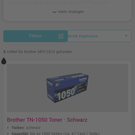
die folgenden dazu kompatiblen Artikel im Programm:
kompatible und originale Toner und Zubehör-Artikel.
mehr Anzeigen
tune
Filtern
8
Artikel für Brother MFC-1810 gefunden
Brother TN-1050 Toner · Schwarz
Farben:
schwarz
Kapazität:
bis zu 1000 Seiten
(ca. 4,7 Cent / Seite)