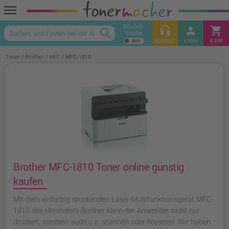
menu
Modell-
headset_mic
person
shopping_cart
search
suche
keyboard_arrow_up
KONTAKT
LOGIN
€ 0,00
Toner
Brother
MFC
MFC-1810
Brother MFC-1810 Toner online günstig
kaufen
Mit dem einfarbig druckenden Laser-Multifunktionsgerät MFC-
1810 des Herstellers Brother kann der Anwender nicht nur
drucken, sondern auch u.a. scannen oder kopieren. Wir haben