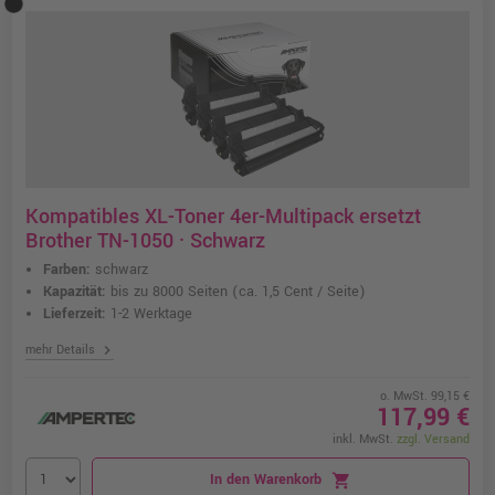
Kompatibles XL-Toner 4er-Multipack ersetzt
Brother TN-1050 · Schwarz
Farben:
schwarz
Kapazität:
bis zu 8000 Seiten
(ca. 1,5 Cent / Seite)
Lieferzeit:
1-2 Werktage
chevron_right
mehr Details
o. MwSt. 99,15 €
117,99 €
inkl. MwSt.
zzgl. Versand
In den Warenkorb
shopping_cart